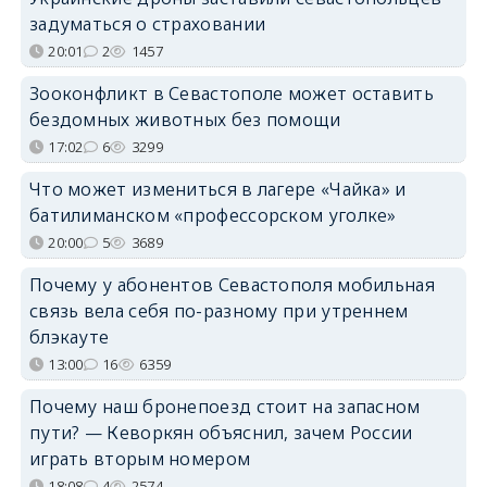
задуматься о страховании
20:01
2
1457
Зооконфликт в Севастополе может оставить
бездомных животных без помощи
17:02
6
3299
Что может измениться в лагере «Чайка» и
батилиманском «профессорском уголке»
20:00
5
3689
Почему у абонентов Севастополя мобильная
связь вела себя по-разному при утреннем
блэкауте
13:00
16
6359
Почему наш бронепоезд стоит на запасном
пути? — Кеворкян объяснил, зачем России
играть вторым номером
18:08
4
2574