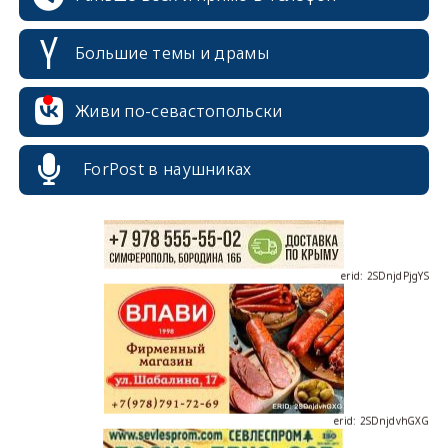
Большие темы и драмы
erid: 2SDnjcrDNw6
Живи по-севастопольски
ForPost в наушниках
erid: 2SDnjdPjgYS
erid: 2SDnjdvhGXG