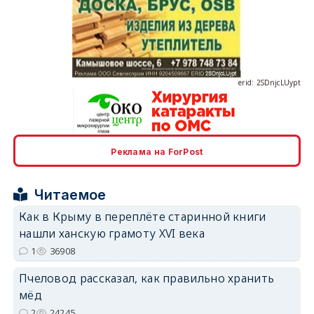
erid: 2SDnjcLUypt
Реклама на ForPost
erid: 2SDnjcrDNw6
Читаемое
Как в Крыму в переплёте старинной книги
нашли ханскую грамоту XVI века
1
36908
erid: 2SDnjdPjgYS
Пчеловод рассказал, как правильно хранить
мёд
2
24245