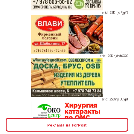
erid: 2SDnjdvhGXG
erid: 2SDnjcLUypt
Реклама на ForPost
erid: 2SDnjcrDNw6