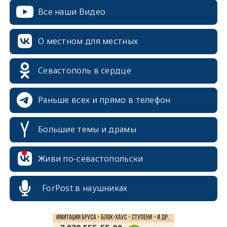
Все наши Видео
О местном для местных
Севастополь в сердце
Раньше всех и прямо в телефон
Большие темы и драмы
erid: 2SDnjcrDNw6
Живи по-севастопольски
ForPost в наушниках
erid: 2SDnjdPjgYS