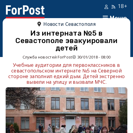
18+
Меню
Новости Севастополя
Из интерната №5 в
Севастополе эвакуировали
детей
Служба новостей ForPost
30/01/2018 - 08:00
Учебные аудитории для первоклассников в
севастопольском интернате №5 на Северной
стороне заполнил едкий дым. Детей экстренно
вывели на улицу и вызвали МЧС.