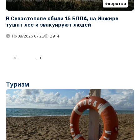
коротко
В Севастополе сбили 15 БПЛА, на Инжире
В
тушат лес и эвакуируют людей
а
К
10/08/2026 07:23
2914
Туризм