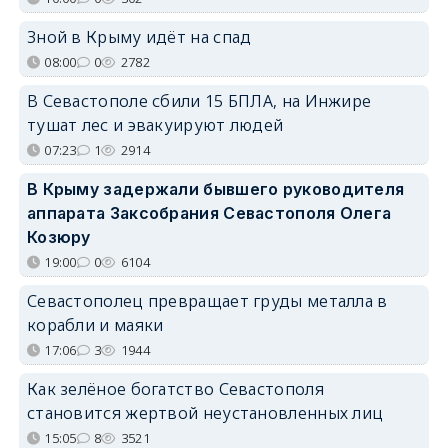
Зной в Крыму идёт на спад
08:00
0
2782
В Севастополе сбили 15 БПЛА, на Инжире
тушат лес и эвакуируют людей
07:23
1
2914
В Крыму задержали бывшего руководителя
аппарата Заксобрания Севастополя Олега
Козюру
19:00
0
6104
Севастополец превращает груды металла в
корабли и маяки
17:06
3
1944
Как зелёное богатство Севастополя
становится жертвой неустановленных лиц
15:05
8
3521