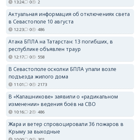
13:24
0
2
Актуальная информация об отключениях света
в Севастополе 10 августа
12:23
0
486
Атака БПЛА на Татарстан: 13 погибших, в
республике объявлен траур
12:17
0
558
В Севастополе осколки БПЛА упали возле
подъезда жилого дома
11:01
0
2173
В «Калашникове» заявили о «радикальном
изменении» ведения боёв на СВО
10:16
2
486
Жара и ветер спровоцировали 36 пожаров в
Крыму за выходные
10:00
0
302