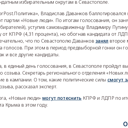
ндатным избирательным округам в Севастополе.
ForPost.Политика», Владислав Даванков баллотировался 
т партии «Новые люди». По итогам голосования, он заня
бирателей), уступив самовыдвиженцу Владимиру Путину 
 от КПРФ (4,31 процента), но обогнав кандидата от ЛД
имечательно, что по Севастополю Даванков
занял
второе 
а голосов. При этом в период предвыборной гонки он го
ак и все другие кандидаты.
а, в единый день голосования, в Севастополе пройдут в
го созыва. Секретарь регионального отделения «Новых 
ие в кампании. О том, какие политические силы
смогут 
озыва, рассказал эксперт.
ога, «Новые люди»
могут потеснить
КПРФ и ЛДПР по ит
а Крыма в этом году.
О