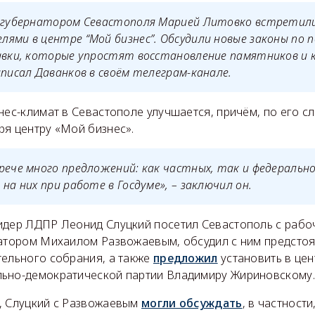
е-губернатором Севастополя Марией Литовко встретил
ями в центре “Мой бизнес”. Обсудили новые законы по 
авки, которые упростят восстановление памятников и 
аписал Даванков в своём телеграм-канале.
нес-климат в Севастополе улучшается, причём, по его с
ря центру «Мой бизнес».
рече много предложений: как частных, так и федеральн
на них при работе в Госдуме», – заключил он.
идер ЛДПР Леонид Слуцкий посетил Севастополь с рабо
натором Михаилом Развожаевым, обсудил с ним предст
тельного собрания, а также
предложил
установить в цен
ьно-демократической партии Владимиру Жириновскому.
, Слуцкий с Развожаевым
могли обсуждать
, в частности