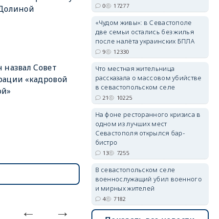
0
17277
 Долиной
«Чудом живы»: в Севастополе
две семьи остались без жилья
после налёта украинских БПЛА
9
12330
erid: 2SDnjdvhGXG
 назвал Совет
Что местная жительница
рассказала о массовом убийстве
рации «кадровой
в севастопольском селе
ой»
21
10225
На фоне ресторанного кризиса в
одном из лучших мест
Севастополя открылся бар-
бистро
13
7255
В севастопольском селе
военнослужащий убил военного
и мирных жителей
4
7182