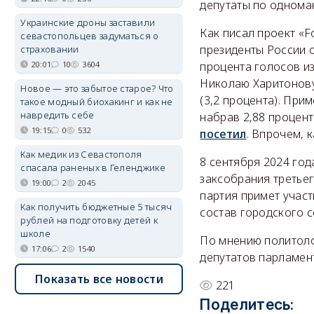
депутаты по однома
Украинские дроны заставили
Как писал проект «
севастопольцев задуматься о
президенты России о
страховании
20:01
10
3604
процента голосов из
Николаю Харитонову
Новое — это забытое старое? Что
(3,2 процента). Пр
такое модный биохакинг и как не
навредить себе
набрав 2,88 процент
19:15
0
532
посетил
. Впрочем, к
Как медик из Севастополя
8 сентября 2024 год
спасала раненых в Геленджике
заксобрания третье
19:00
2
2045
партия примет участ
Как получить бюджетные 5 тысяч
состав городского с
рублей на подготовку детей к
школе
По мнению политол
17:06
2
1540
депутатов парламент
Показать все новости
221
Поделитесь: