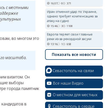
16:07
0
371
ись с местными
Иран отменил удар по Украине,
поддержке
однако требует компенсацию за
культурных
атаку на судно
15:46
3
1108
Европа теряет свои главные
ловам, во многом это
реки из-за рекордной засухи
13:16
1
658
Показать все новости
ого масштаба.
Севастополь на связи
чим визитом. Он
оящие выборы
Все наши Видео
тре города памятник
О местном для местных
, кандидатов в
Севастополь в сердце