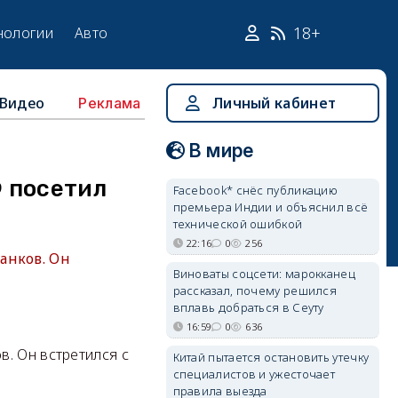
18+
нологии
Авто
Видео
Личный кабинет
Реклама
В мире
 посетил
Facebook* снёс публикацию
премьера Индии и объяснил всё
технической ошибкой
22:16
0
256
анков. Он
Виноваты соцсети: марокканец
рассказал, почему решился
вплавь добраться в Сеуту
16:59
0
636
. Он встретился с
Китай пытается остановить утечку
специалистов и ужесточает
правила выезда