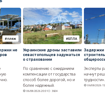
ь
пляж
БПЛА
ержки не
Украинские дроны заставили
Задержки 
оров
севастопольцев задуматься
строитель
о страховании
общеросс
е
По сравнению с ожиданием
Эксперты р
кую
компенсации от государства
начнут реш
очно.
способ более дорогой, но и
трудности».
более надежный.
06/08/2026 15
06/08/2026 20:01
3604