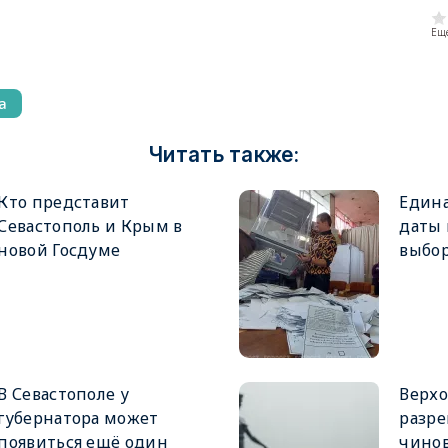
Еще
а
Читать также:
Кто представит
Едина
Севастополь и Крым в
даты
новой Госдуме
выбор
В Севастополе у
Верхо
губернатора может
разре
появиться ещё один
чинов