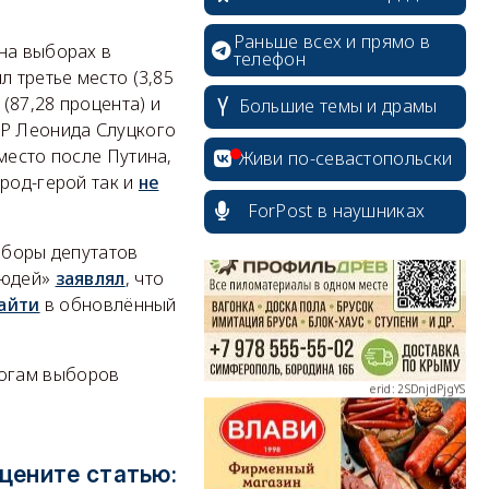
Раньше всех и прямо в
на выборах в
телефон
л третье место (3,85
(87,28 процента) и
Большие темы и драмы
ПР Леонида Слуцкого
erid: 2SDnjcrDNw6
место после Путина,
Живи по-севастопольски
род-герой так и
не
ForPost в наушниках
ыборы депутатов
людей»
заявлял
, что
зайти
в обновлённый
erid: 2SDnjdPjgYS
огам выборов
erid: 2SDnjdvhGXG
цените статью: