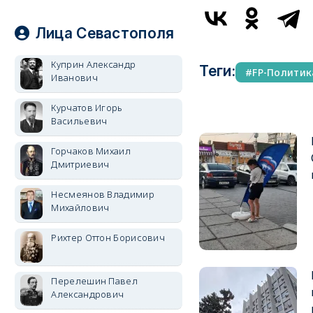
Лица Севастополя
Куприн Александр
Теги:
FP-Политик
Иванович
Курчатов Игорь
Васильевич
Горчаков Михаил
Дмитриевич
Несмеянов Владимир
Михайлович
Рихтер Оттон Борисович
Перелешин Павел
Александрович