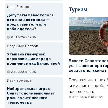
Иван Ермаков
Туризм
Депутаты Севастополя:
кто они для города —
представители или
наблюдатели?
03/12/2025 17:36
Владимир Петров
Утыкано гламуром:
нержавеющие сердца
Власти Севастопо
появились над Балаклавой
услышали операто
севастопольских 
29/09/2025 19:28
Предприниматели о
Иван Ермаков
внимание на пробле
Избирательная игра в
начале июля.
Севастополе выполняет
07/08/2026 11:01
329
роль политического
термометра