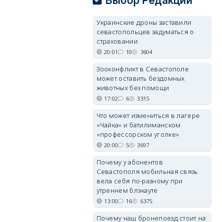
Выбор Редакции
Украинские дроны заставили
севастопольцев задуматься о
страховании
20:01
10
3604
Зооконфликт в Севастополе
может оставить бездомных
животных без помощи
17:02
6
3315
Что может измениться в лагере
«Чайка» и батилиманском
«профессорском уголке»
20:00
5
3697
Почему у абонентов
Севастополя мобильная связь
вела себя по-разному при
утреннем блэкауте
13:00
16
6375
Почему наш бронепоезд стоит на