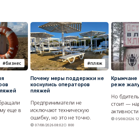
бизнес
пляж
ля
Почему меры поддержки не
Крымчане 
ров
коснулись операторов
реже жалу
пляжей
пляжей
Но бдитель
бращали
Предприниматели не
стоит — на
му еще в
исключают техническую
активности
ошибку, но это не точно.
05/08/2026 12
07/08/2026 08:02
800