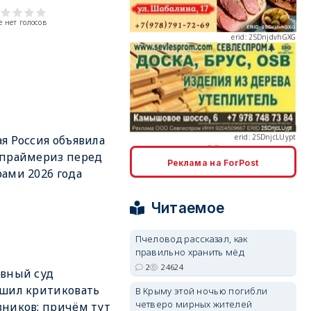
 нет голосов
erid: 2SDnjcLUypt
я Россия объявила
 праймериз перед
Реклама на ForPost
ами 2026 года
erid: 2SDnjcrDNw6
Читаемое
Пчеловод рассказал, как
правильно хранить мёд
2
24624
вный суд
erid: 2SDnjdPjgYS
шил критиковать
В Крыму этой ночью погибли
четверо мирных жителей
ников: причём тут