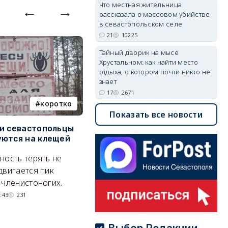
Что местная жительница
рассказала о массовом убийстве
в севастопольском селе
21
10225
Тайный дворик на мысе
Хрустальном: как найти место
отдыха, о котором почти никто не
знает
17
2671
коротко
Балаклава
Показать все новости
и севастопольцы
В Севастополе утвердили
Н
ются на клещей
проект застройки центра
С
Балаклавы
и
ность терять не
Там появится туристический
М
двигается пик
квартал с отелями и
н
 членистоногих.
парковками.
:43
231
05/08/2026 08:01
5372