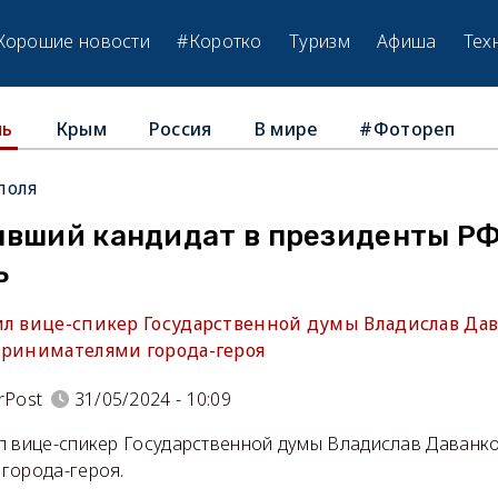
Хорошие новости
#Коротко
Туризм
Афиша
Тех
Крым
Россия
В мире
#Фотореп
ль
поля
ывший кандидат в президенты РФ
ь
ил вице-спикер Государственной думы Владислав Дав
принимателями города-героя
rPost
31/05/2024 - 10:09
л вице-спикер Государственной думы Владислав Даванков
города-героя.