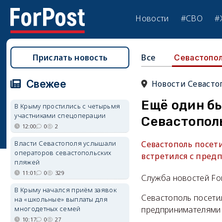
Новости
#СВО
#
Прислать новость
Все
Севастопо
Свежее
Новости Севасто
Ещё один б
В Крыму простились с четырьмя
участниками спецоперации
Севастопол
12:00
0
2
Власти Севастополя услышали
Севастополь посет
операторов севастопольских
встретился с пред
пляжей
11:01
0
329
Служба новостей Fo
В Крыму начался приём заявок
Севастополь посети
на «школьные» выплаты для
многодетных семей
предпринимателями 
10:17
0
27