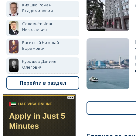
Кияшко Роман
Владимирович
Соловьёв Иван
Николаевич
Басистый Николай
Ефремович
Курышев Даниил
Олегович
Перейти в раздел