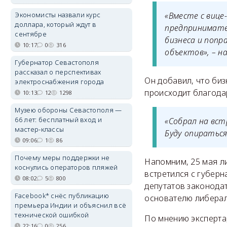
Экономисты назвали курс
«Вместе с виц
доллара, который ждут в
предпринимател
сентябре
бизнеса и попр
10:17
0
316
объектов», – н
Губернатор Севастополя
рассказал о перспективах
Он добавил, что биз
электроснабжения города
происходит благода
10:13
12
1298
Музею обороны Севастополя —
66 лет: бесплатный вход и
«Собрал на вст
мастер-классы
Буду опираться 
09:06
1
86
Почему меры поддержки не
Напомним, 25 мая л
коснулись операторов пляжей
встретился с губер
08:02
5
800
депутатов законода
Facebook* снёс публикацию
основателю либерал
премьера Индии и объяснил всё
технической ошибкой
По мнению эксперта
22:16
0
256