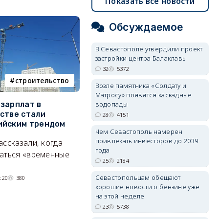
Показать все новости
Обсуждаемое
В Севастополе утвердили проект
застройки центра Балаклавы
32
5372
строительство
фотореп
Возле памятника «Солдату и
Матросу» появятся каскадные
водопады
зарплат в
Тайный дворик на мысе
Г
стве стали
Хрустальном: как найти
з
28
4151
ийским трендом
место отдыха, о котором
м
Чем Севастополь намерен
почти никто не знает
привлекать инвесторов до 2039
ассказали, когда
А
года
Под стенами Галереи искусств
аться «временные
25
2184
прячутся руины храма,
гравийный сад и семейные
Севастопольцам обещают
:20
380
хорошие новости о бензине уже
качели.
на этой неделе
06/08/2026 15:00
2671
23
5738