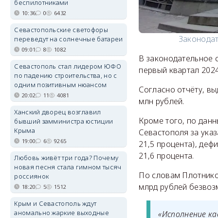
беспилотниками
10:36
0
6432
Севастопольские светофоры
Законодат
переведут на солнечные батареи
09:01
8
1082
В законодательное 
Севастополь стал лидером ЮФО
первый квартал 2024
по падению строительства, но с
одним позитивным нюансом
Согласно отчёту, вы
20:02
11
4081
млн рублей.
Ханский дворец возглавил
Кроме того, по данн
бывший замминистра юстиции
Крыма
Севастополя за указ
19:00
6
9265
21,5 процента), деф
21,6 процента.
Любовь живёт три года? Почему
новая песня стала гимном тысяч
По словам Плотников
россиянок
млрд рублей безвоз
18:20
5
1512
Крым и Севастополь ждут
аномально жаркие выходные
«Исполнение ка