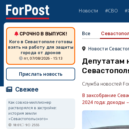
Новости
#СВО
#
Все
Севастопо
СРОЧНО В ВЫПУСК!
Кого в Севастополе готовы
взять на работу для защиты
Новости Севасто
города от дронов
пт, 07/08/2026 - 15:13
Депутатам 
Севастополя
Прислать новость
Служба новостей Fo
Свежее
В заксобрание Сев
2024 года: доходы 
Как совхоз-миллионер
растворялся в застройке:
история земли
«Севастопольского»
18:01
9
2555