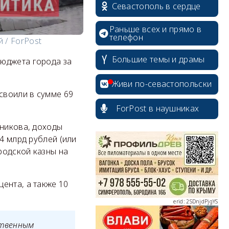
Севастополь в сердце
Раньше всех и прямо в
телефон
 / ForPost
Большие темы и драмы
бюджета города за
Живи по-севастопольски
своили в сумме 69
ForPost в наушниках
erid: 2SDnjcrDNw6
тникова, доходы
4 млрд рублей (или
родской казны на
ента, а также 10
erid: 2SDnjdPjgYS
ственным