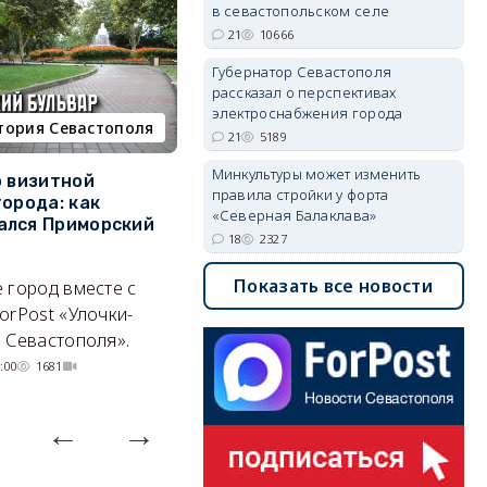
в севастопольском селе
21
10666
Губернатор Севастополя
рассказал о перспективах
электроснабжения города
тория Севастополя
недвижимость
21
5189
Минкультуры может изменить
о визитной
Севастополь стал лидером
К
правила стройки у форта
города: как
ЮФО по падению
в
«Северная Балаклава»
ался Приморский
строительства, но с одним
г
18
2327
позитивным нюансом
Ч
Показать все новости
 город вместе с
Кризис ударил по регионам
го
orPost «Улочки-
совершенно по-разному.
 Севастополя».
07/08/2026 20:02
4077
:00
1681