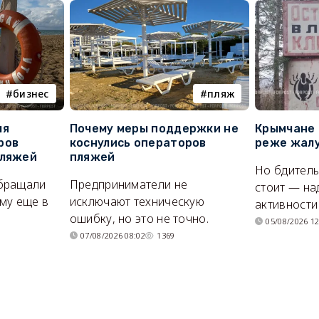
бизнес
пляж
ля
Почему меры поддержки не
Крымчане 
ров
коснулись операторов
реже жалу
пляжей
пляжей
Но бдитель
бращали
Предприниматели не
стоит — на
му еще в
исключают техническую
активности
ошибку, но это не точно.
05/08/2026 12
07/08/2026 08:02
1369