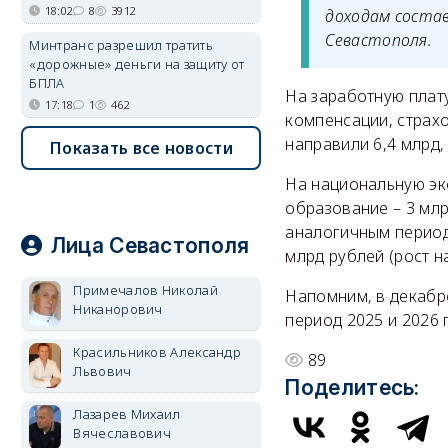
18:02
8
3912
доходам состав
Севастополя.
Минтранс разрешил тратить
«дорожные» деньги на защиту от
БПЛА
На заработную плат
17:18
1
462
компенсации, страх
направили 6,4 млрд,
Показать все новости
На национальную эк
образование – 3 млр
аналогичным период
Лица Севастополя
млрд рублей (рост н
Примечалов Николай
Напомним, в декабр
Никанорович
период 2025 и 2026 
Красильников Александр
89
Львович
Поделитесь:
Лазарев Михаил
Вячеславович