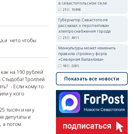
в севастопольском селе
21
10498
Губернатор Севастополя
рассказал о перспективах
электроснабжения города
21
4911
да,и нето чтобы
Минкультуры может изменить
правила стройки у форта
«Северная Балаклава»
18
2285
 как на 190 рублей
Показать все новости
. Стыдоба! Троллей
ть? - Если кому-то
 или у кого
25 тысяч и ни у
не депутаты и
, а потом