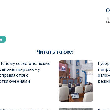
О
Еще
е
Читать также:
Почему севастопольские
Губер
районы по-разному
попро
справляются с
отлож
отключениями
режи