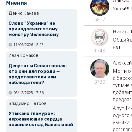
Даккар
Мнения
Ух ты!!!
Денис Канаев
6817
Слово "Украина" не
принадлежит этому
Никита 
монстру Зеленскому
Общий в
11/06/2026 18:23
нет".
1748
Иван Ермаков
Алексе
Депутаты Севастополя:
Мог и о
кто они для города —
представители или
с барск
3730
наблюдатели?
тут мне
добавить
03/12/2025 17:36
предлаг
Владимир Петров
А тут 1
Утыкано гламуром:
одного 
нержавеющие сердца
умники.
появились над Балаклавой
разглаг