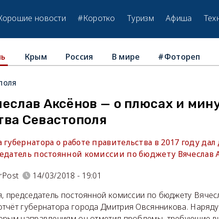
Хорошие новости
#Коротко
Туризм
Афиша
Тех
Крым
Россия
В мире
#Фотореп
ль
поля
еслав Аксёнов — о плюсах и мин
тва Севастополя
 губернатора о работе правительства в 2017 году дал
седатель постоянной комиссии по бюджету Вячеслав А
rPost
14/03/2018 - 19:01
я, председатель постоянной комиссии по бюджету Вячес
тчёт губернатора города Дмитрия Овсянникова. Наряду
орым направлениям он отметил проблемы, требующие в