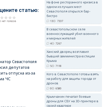
На фоне ресторанного кризиса в
одном из лучших мест
цените статью:
Севастополя открылся бар-
бистро
erid: 2SDnjdPjgYS
13
7337
 нет голосов
В севастопольском селе
военнослужащий убил военного
и мирных жителей
4
7267
Ханский дворец возглавил
erid: 2SDnjdvhGXG
бывший замминистра юстиции
Крыма
натор Севастополя
5
7118
сил депутатов
ить отпуска из‑за
Кого в Севастополе готовы взять
ма ЧС
на работу для защиты города от
дронов
0
6580
Крымчанин печатал боевые
дроны для СБУ на 3D-принтере в
своей квартире