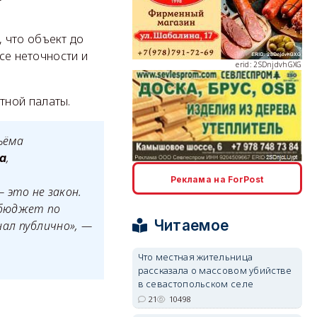
 что объект до
все неточности и
erid: 2SDnjdvhGXG
тной палаты.
ъёма
,
а
erid: 2SDnjcLUypt
Реклама на ForPost
 это не закон.
 бюджет по
Читаемое
ал публично», —
Что местная жительница
рассказала о массовом убийстве
erid: 2SDnjcrDNw6
в севастопольском селе
21
10498