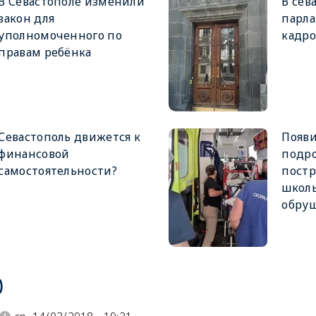
В Севастополе изменили
В сев
закон для
парл
уполномоченного по
кадро
правам ребёнка
Севастополь движется к
Появи
финансовой
подро
самостоятельности?
постр
школь
обруш
)