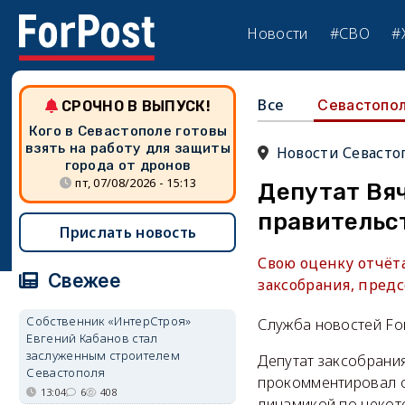
Новости
#СВО
#
Все
Севастопо
СРОЧНО В ВЫПУСК!
Кого в Севастополе готовы
взять на работу для защиты
Новости Севасто
города от дронов
пт, 07/08/2026 - 15:13
Депутат Вяч
правительс
Прислать новость
Свою оценку отчёта
Свежее
заксобрания, пред
Собственник «ИнтерСтроя»
Служба новостей Fo
Евгений Кабанов стал
заслуженным строителем
Депутат заксобрани
Севастополя
прокомментировал о
13:04
6
408
динамикой по некот