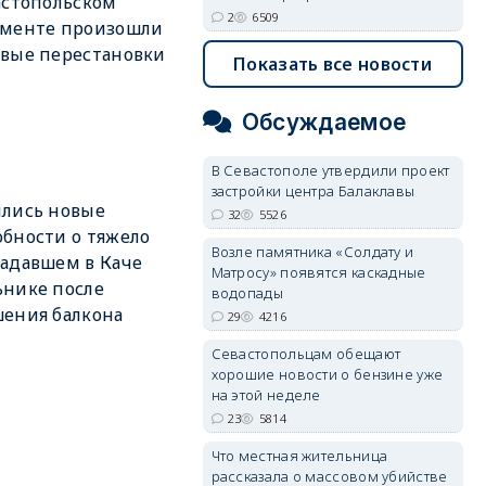
астопольском
2
6509
аменте произошли
вые перестановки
Показать все новости
Обсуждаемое
В Севастополе утвердили проект
застройки центра Балаклавы
лись новые
32
5526
бности о тяжело
Возле памятника «Солдату и
адавшем в Каче
Матросу» появятся каскадные
нике после
водопады
ения балкона
29
4216
Севастопольцам обещают
хорошие новости о бензине уже
на этой неделе
23
5814
Что местная жительница
рассказала о массовом убийстве