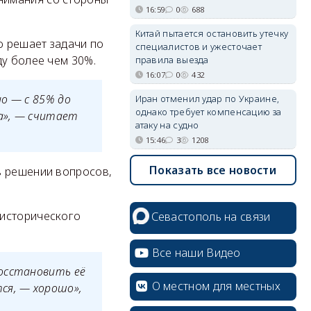
16:59
0
688
Китай пытается остановить утечку
о решает задачи по
специалистов и ужесточает
ду более чем 30%.
правила выезда
16:07
0
432
о — с 85% до
Иран отменил удар по Украине,
однако требует компенсацию за
а», — считает
атаку на судно
15:46
3
1208
Показать все новости
в решении вопросов,
 исторического
Севастополь на связи
Все наши Видео
восстановить её
О местном для местных
ся, — хорошо»,