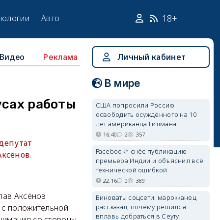
18+
нологии
Авто
Видео
Личный кабинет
Реклама
В мире
усах работы
США попросили Россию
освободить осуждённого на 10
лет американца Гилмана
16:40
2
357
 депутат
Facebook* снёс публикацию
ксёнов.
премьера Индии и объяснил всё
технической ошибкой
22:16
0
389
лав Аксёнов
Виноваты соцсети: марокканец
рассказал, почему решился
 с положительной
вплавь добраться в Сеуту
нимания со стороны