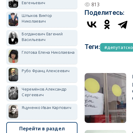
Евгеньевич
813
Поделитесь:
Шпыхов Виктор
Николаевич
Богданович Евгений
Васильевич
Теги:
депутатско
Глотова Елена Николаевна
Рубо Франц Алексеевич
Черемёнов Александр
Сергеевич
Яцуненко Иван Карпович
Перейти в раздел