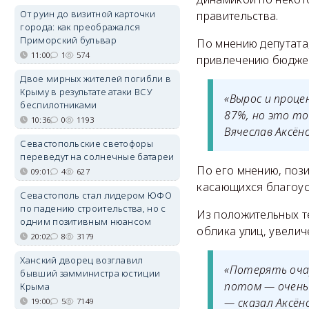
От руин до визитной карточки
правительства.
города: как преображался
Приморский бульвар
По мнению депутата
11:00
1
574
привлечению бюджетн
Двое мирных жителей погибли в
Крыму в результате атаки ВСУ
«Вырос и проце
беспилотниками
87%, но это т
10:36
0
1193
Вячеслав Аксёно
Севастопольские светофоры
переведут на солнечные батареи
По его мнению, поз
09:01
4
627
касающихся благоус
Севастополь стал лидером ЮФО
по падению строительства, но с
Из положительных т
одним позитивным нюансом
облика улиц, увелич
20:02
8
3179
Ханский дворец возглавил
«Потерять оча
бывший замминистра юстиции
потом — очень 
Крыма
— сказал Аксён
19:00
5
7149