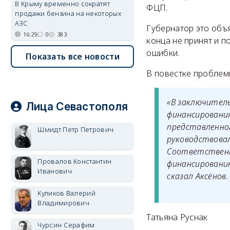
В Крыму временно сократят
ФЦП.
продажи бензина на некоторых
АЗС
Губернатор это объ
16:29
0
383
конца не принят и п
ошибки.
Показать все новости
В повестке проблем
«В заключител
Лица Севастополя
финансировани
представленног
Шмидт Петр Петрович
руководствовал
Соответственн
Провалов Константин
финансировани
Иванович
сказал Аксёнов.
Куликов Валерий
Владимирович
Татьяна Руснак
Чурсин Серафим