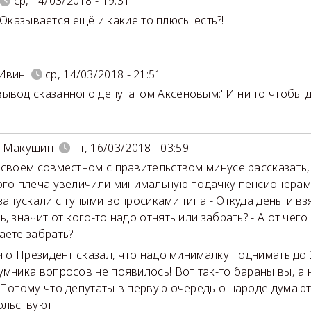
ср, 14/03/2018 - 19:31
!!!!Оказывается ещё и какие то плюсы есть?!
Ивин
ср, 14/03/2018 - 21:51
ывод сказанного депутатом Аксеновым:"И ни то чтобы 
й Макушин
пт, 16/03/2018 - 03:59
 своем совместном с правительством минусе рассказать,
ого плеча увеличили минимальную подачку пенсионерам
 запускали с тупыми вопросиками типа - Откуда деньги взя
, значит от кого-то надо отнять или забрать? - А от чего
аете забрать?
4-го Президент сказал, что надо минималку поднимать до 
умника вопросов не появилось! Вот так-то бараны вы, а 
 Потому что депутаты в первую очередь о народе думают
ольствуют.