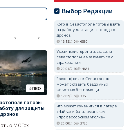
Выбор Редакции
Кого в Севастополе готовы взять
на работу для защиты города от
дронов
15:13
0
6580
Украинские дроны заставили
севастопольцев задуматься о
страховании
20:01
10
4684
Зооконфликт в Севастополе
может оставить бездомных
ПВО
катера
животных без помощи
17:02
6
3355
вастополе готовы
Украинский БЭК выгнал
Г
Что может измениться в лагере
работу для защиты
отдыхающих с пляжей Ялты
р
«Чайка» и батилиманском
 дронов
э
«профессорском уголке»
Людей эвакуируют с
20:00
5
3723
нать о МОГах
Эн
набережной крымского