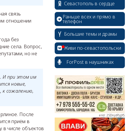
Севастополь в сердце
ая связь
Раньше всех и прямо в
том отношении
телефон
Большие темы и драмы
года без
ние села. Вопрос,
Живи по-севастопольски
путатами, но не
ForPost в наушниках
erid: 2SDnjcrDNw6
. И при этом им
ится новые,
, к сожалению,
Орлиное. После
erid: 2SDnjdPjgYS
ится приём в
у в числе объектов