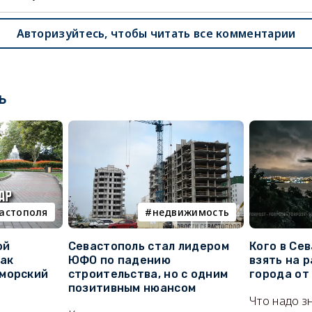
Авторизуйтесь, чтобы читать все комментарии
ь
вастополя
недвижимость
ой
Севастополь стал лидером
Кого в Се
как
ЮФО по падению
взять на 
морский
строительства, но с одним
города от
позитивным нюансом
Что надо з