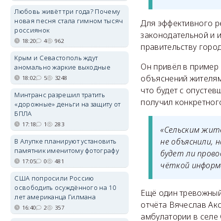
Любовь живёт три года? Почему
новая песня стала гимном тысяч
Для эффективного р
россиянок
законодательной и и
18:20
4
962
правительству горо
Крым и Севастополь ждут
Он привёл в пример 
аномально жаркие выходные
объяснений жителям
18:02
5
3248
что будет с опусте
Минтранс разрешил тратить
получил конкретного
«дорожные» деньги на защиту от
БПЛА
17:18
1
283
«Сельским жите
не объяснили, 
В Алупке планируют установить
памятник именитому фотографу
будет ли пров
17:05
0
481
чёткой информ
США попросили Россию
освободить осуждённого на 10
Ещё один тревожный
лет американца Гилмана
отчёта Вячеслав Ак
16:40
2
357
амбулатории в селе 