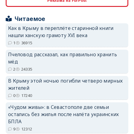
Реклама на ForPost
Читаемое
Как в Крыму в переплёте старинной книги
нашли ханскую грамоту XVI века
erid: 2SDnjdPjgYS
1
36915
Пчеловод рассказал, как правильно хранить
мёд
2
24335
В Крыму этой ночью погибли четверо мирных
erid: 2SDnjdvhGXG
жителей
0
17240
«Чудом живы»: в Севастополе две семьи
остались без жилья после налёта украинских
БПЛА
9
12312