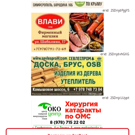
erid: 2SDnjdPjgYS
erid: 2SDnjdvhGXG
erid: 2SDnjcLUypt
erid: 2SDnjcrDNw6