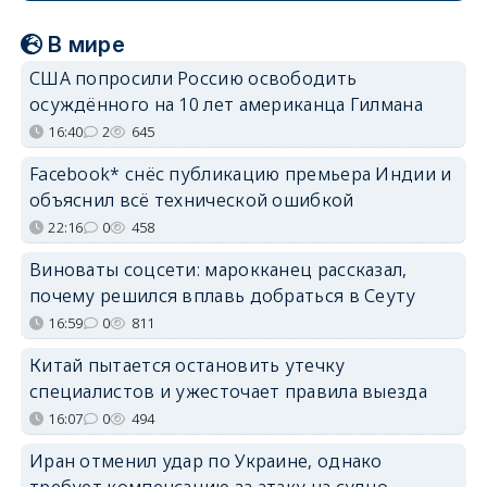
В мире
США попросили Россию освободить
осуждённого на 10 лет американца Гилмана
16:40
2
645
Facebook* снёс публикацию премьера Индии и
объяснил всё технической ошибкой
22:16
0
458
Виноваты соцсети: марокканец рассказал,
почему решился вплавь добраться в Сеуту
16:59
0
811
Китай пытается остановить утечку
специалистов и ужесточает правила выезда
16:07
0
494
Иран отменил удар по Украине, однако
требует компенсацию за атаку на судно