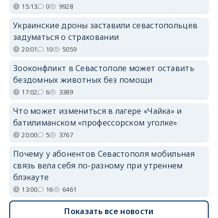
15:13
0
9928
Украинские дроны заставили севастопольцев
задуматься о страховании
20:01
10
5059
Зооконфликт в Севастополе может оставить
бездомных животных без помощи
17:02
6
3389
Что может измениться в лагере «Чайка» и
батилиманском «профессорском уголке»
20:00
5
3767
Почему у абонентов Севастополя мобильная
связь вела себя по-разному при утреннем
блэкауте
13:00
16
6461
Показать все новости