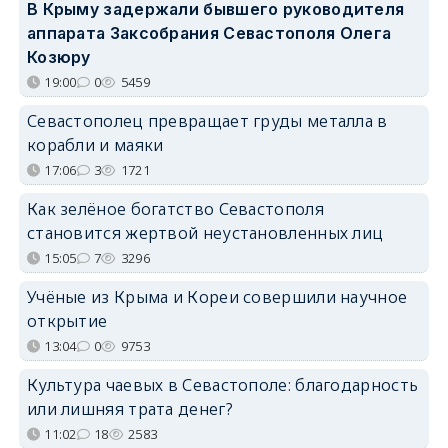
В Крыму задержали бывшего руководителя
аппарата Заксобрания Севастополя Олега
Козюру
19:00
0
5459
Севастополец превращает груды металла в
корабли и маяки
17:06
3
1721
Как зелёное богатство Севастополя
становится жертвой неустановленных лиц
15:05
7
3296
Учёные из Крыма и Кореи совершили научное
открытие
13:04
0
9753
Культура чаевых в Севастополе: благодарность
или лишняя трата денег?
11:02
18
2583