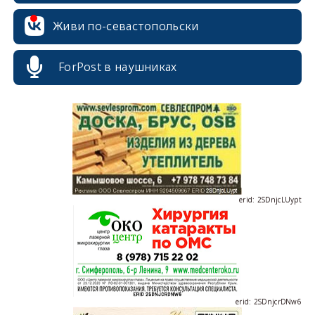
Живи по-севастопольски
ForPost в наушниках
erid: 2SDnjdvhGXG
erid: 2SDnjcLUypt
erid: 2SDnjcrDNw6