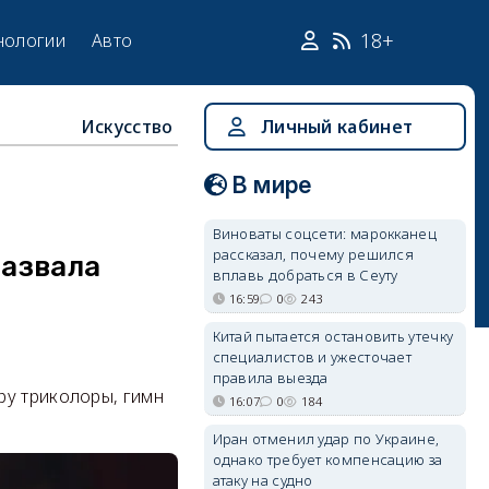
18+
нологии
Авто
Искусство
Личный кабинет
В мире
Виноваты соцсети: марокканец
рассказал, почему решился
назвала
вплавь добраться в Сеуту
16:59
0
243
Китай пытается остановить утечку
специалистов и ужесточает
правила выезда
ру триколоры, гимн
16:07
0
184
Иран отменил удар по Украине,
однако требует компенсацию за
атаку на судно