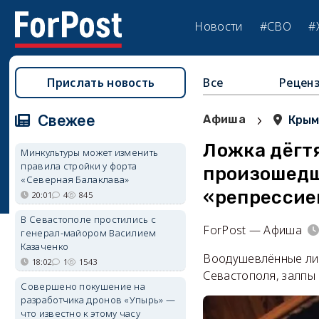
Новости
#СВО
#
Прислать новость
Все
Рецен
›
Свежее
Афиша
Кры
Ложка дёгт
Минкультуры может изменить
правила стройки у форта
произошедш
«Северная Балаклава»
«репрессие
20:01
4
845
В Севастополе простились с
ForPost — Афиша
генерал-майором Василием
Казаченко
Воодушевлённые лиц
18:02
1
1543
Севастополя, залпы 
Совершено покушение на
разработчика дронов «Упырь» —
что известно к этому часу