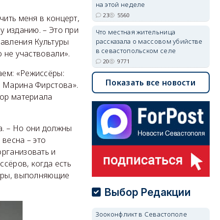
на этой неделе
23
5560
чить меня в концерт,
у изданию. – Это при
Что местная жительница
равления Культуры
рассказала о массовом убийстве
в севастопольском селе
 не участвовали».
20
9771
аем: «Режиссёры:
Показать все новости
к Марина Фирстова».
тор материала
. – Но они должны
 весна – это
организовать и
сёров, когда есть
адры, выполняющие
Выбор Редакции
Зооконфликт в Севастополе