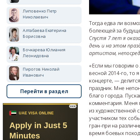
Липовенко Петр
Николаевич
Тогда едва ли возмо
болеющей за будуще
Алтабаева Екатерина
Борисовна
Спустя 7 лет я ока
день и на этом праз
Бочкарева Юлиания
артистам, непосре
Леонидовна
«Если мы говорим о 
Пирогов Николай
весной 2014-го, то 
Иванович
концерте, — делится
праздник. Мне непон
Перейти в раздел
благо города. Пуска
комментария. Меня 
из художественной с
участником тех собы
гран-при на различн
время боевых походо