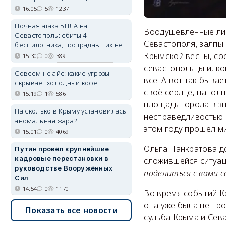
16:05
5
1237
Ночная атака БПЛА на
Воодушевлённые лиц
Севастополь: сбиты 4
Севастополя, залпы
беспилотника, пострадавших нет
Крымской весны, со
15:30
0
389
севастопольцы и, ко
Совсем не айс: какие угрозы
все. А вот так быва
скрывает холодный кофе
своё сердце, напол
15:19
1
586
площадь города в зн
На сколько в Крыму установилась
несправедливостью 
аномальная жара?
этом году прошёл ми
15:01
0
4069
Ольга Панкратова до
Путин провёл крупнейшие
кадровые перестановки в
сложившейся ситуац
руководстве Вооружённых
поделиться с вами 
Сил
14:54
0
1170
Во время событий К
она уже была не про
Показать все новости
судьба Крыма и Сева