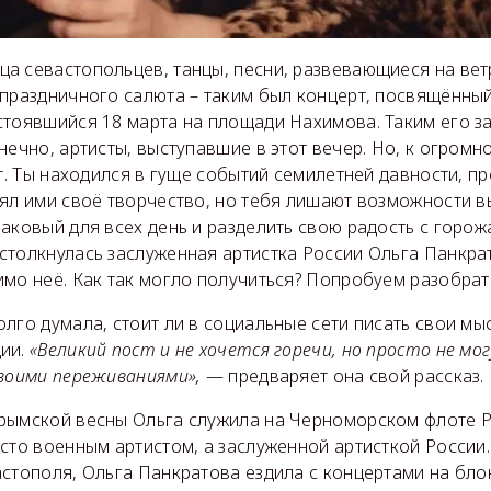
а севастопольцев, танцы, песни, развевающиеся на вет
 праздничного салюта – таким был концерт, посвящённы
стоявшийся 18 марта на площади Нахимова. Таким его з
нечно, артисты, выступавшие в этот вечер. Но, к огром
ет. Ты находился в гуще событий семилетней давности, пр
нял ими своё творчество, но тебя лишают возможности в
аковый для всех день и разделить свою радость с горож
столкнулась заслуженная артистка России Ольга Панкра
мо неё. Как так могло получиться? Попробуем разобрат
лго думала, стоит ли в социальные сети писать свои мы
ии.
«Великий пост и не хочется горечи, но просто не мо
своими переживаниями»,
— предваряет она свой рассказ.
рымской весны Ольга служила на Черноморском флоте Р
сто военным артистом, а заслуженной артисткой России
стополя, Ольга Панкратова ездила с концертами на бло