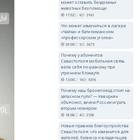
может оставить бездомных
животных без помощи
17:02
6
3161
Что может измениться в лагере
«Чайка» и батилиманском
«профессорском уголке»
20:00
5
3673
Почему у абонентов
Севастополя мобильная связь
вела себя по-разному при
утреннем блэкауте
13:00
16
6316
Почему наш бронепоезд стоит на
запасном пути? — Кеворкян
объяснил, зачем России играть
вторым номером
18:08
4
2550
Новые правила благоустройства
Севастополя: что изменится для
жителей, бизнеса и владельцев