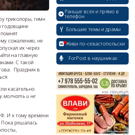
Раньше всех и прямо в
телефон
ру триколоры, гимн
й годовщине
Большие темы и драмы
апомнят
erid: 2SDnjcrDNw6
ному сожалению, не
Живи по-севастопольски
опускал их через
ыйти на главную
ForPost в наушниках
анами. С такой
това. Праздник в
ься.
erid: 2SDnjdPjgYS
сли касательно
гу молчать и не
Ф. И к тому времени
. Пока решалась
erid: 2SDnjdvhGXG
кпосты,