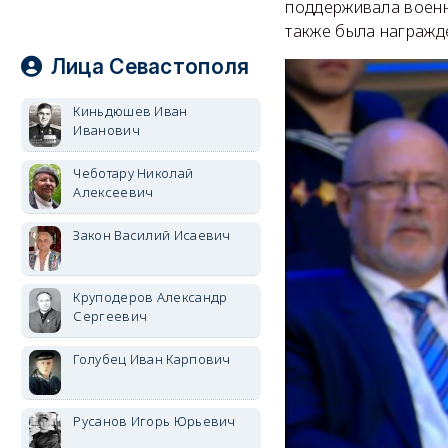
поддерживала военн
также была награжд
Лица Севастополя
Киньдюшев Иван
Иванович
Чеботару Николай
Алексеевич
Закон Василий Исаевич
Круподеров Александр
Сергеевич
Голубец Иван Карпович
Русанов Игорь Юрьевич