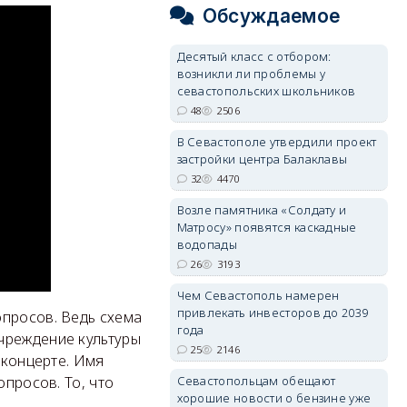
Обсуждаемое
Десятый класс с отбором:
возникли ли проблемы у
севастопольских школьников
48
2506
В Севастополе утвердили проект
застройки центра Балаклавы
32
4470
Возле памятника «Солдату и
Матросу» появятся каскадные
водопады
26
3193
Чем Севастополь намерен
привлекать инвесторов до 2039
опросов. Ведь схема
года
чреждение культуры
25
2146
 концерте. Имя
Севастопольцам обещают
опросов. То, что
хорошие новости о бензине уже