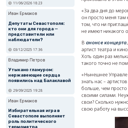
11/06/2026 18:23
«За два дня до меро
Иван Ермаков
он просто меня там 
Депутаты Севастополя:
том, что ни пригла
кто они для города —
не имеют никакого о
представители или
наблюдатели?
В
анонсе концерта
артист театра и ки
03/12/2025 17:36
Хоть один раз мельк
Владимир Петров
такого точно не пом
Утыкано гламуром:
«Нынешнее Управлен
нержавеющие сердца
появились над Балаклавой
знать нас – артисто
больше, чем просто
29/09/2025 19:28
своими силами. Неу
Иван Ермаков
свои? Сколько нужн
свою работу на выс
Избирательная игра в
Севастополе выполняет
роль политического
термометра