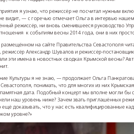
приятия я узнаю, что режиссёр не посчитал нужным вклю
не видит, — с горечью отмечает Ольга в интервью нашем
шённый режиссёр, ни вновь сменившееся руководство Уп
тношения к событиям весны 2014 года, они в них просто
, размещённом на сайте Правительства Севастополя чит
но, режиссёр Александр Шувалов и режиссёр-постановщи
али эти имена в новостных сводках Крымской весны? Ав
нит.
ие Культуры я не знаю, — продолжает Ольга Панкратова
в Севастополя, понимать, что для многих из них Крымская
 памятная дата. Подобный концерт мы вполне могли бы 
жели наш уровень ниже? Зачем звать приглашённых режис
о ещё доказывать, что у нас есть квалифицированные к
оком уровне?»