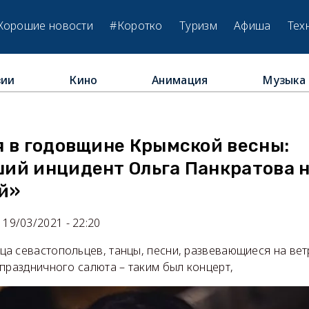
Хорошие новости
#Коротко
Туризм
Афиша
Тех
зии
Кино
Анимация
Музыка
м
я в годовщине Крымской весны:
ий инцидент Ольга Панкратова 
й»
19/03/2021 - 22:20
а севастопольцев, танцы, песни, развевающиеся на вет
праздничного салюта – таким был концерт,