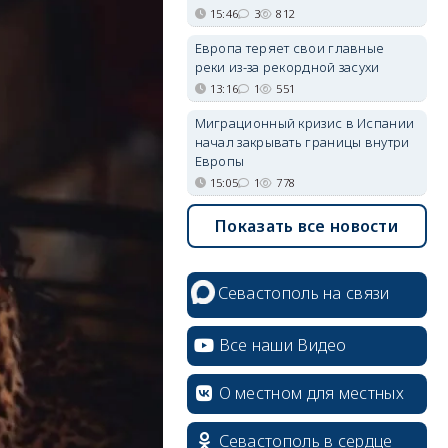
15:46
3
812
Европа теряет свои главные
реки из-за рекордной засухи
13:16
1
551
Миграционный кризис в Испании
начал закрывать границы внутри
Европы
15:05
1
778
Показать все новости
Севастополь на связи
Все наши Видео
О местном для местных
Севастополь в сердце