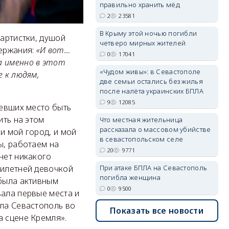
правильно хранить мёд
2
23581
В Крыму этой ночью погибли
 артистки, душой
четверо мирных жителей
держания:
«И вот…
erid: 2SDnjdvhGXG
0
17041
а именно в этот
«Чудом живы»: в Севастополе
е к людям,
две семьи остались без жилья
после налёта украинских БПЛА
9
12085
мевших место быть
ить на этом
Что местная жительница
рассказала о массовом убийстве
и мой город, и мой
в севастопольском селе
ы, работаем на
20
9771
нет никакого
При атаке БПЛА на Севастополь
тилетней девочкой
погибла женщина
 была активным
0
9500
вала первые места и
яла Севастополь во
Показать все новости
а сцене Кремля».