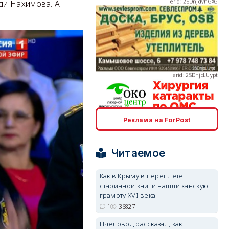
ди Нахимова. А
erid: 2SDnjcLUypt
Реклама на ForPost
erid: 2SDnjcrDNw6
Читаемое
Как в Крыму в переплёте
старинной книги нашли ханскую
грамоту XVI века
erid: 2SDnjdPjgYS
1
36827
Пчеловод рассказал, как