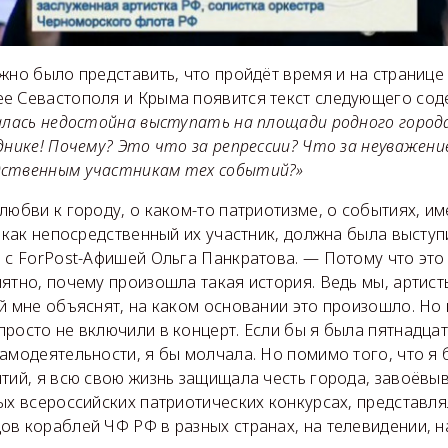
жно было представить, что пройдёт время и на странице
е Севастополя и Крыма появится текст следующего со
залась недостойна выступать на площади родного город
днике! Почему? Это что за репрессии? Что за неуважени
дственным участникам тех событий?»
любви к городу, о каком-то патриотизме, о событиях, и
я как непосредственный их участник, должна была выступ
 с ForPost-Афишей Ольга Панкратова. — Потому что это 
ятно, почему произошла такая история. Ведь мы, артист
й мне объяснят, на каком основании это произошло. Но 
просто не включили в концерт. Если бы я была пятнадца
амодеятельности, я бы молчала. Но помимо того, что я
тий, я всю свою жизнь защищала честь города, завоёвы
ых всероссийских патриотических конкурсах, представл
в кораблей ЧФ РФ в разных странах, на телевидении, н