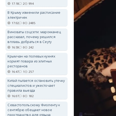
17:18
2
994
В Крыму изменили расписание
электричек
17:02
0
2485
Виноваты соцсети: марокканец
рассказал, почему решился
вплавь добраться в Сеуту
16:59
0
242
Крымчан на полевых кухнях
кормят повара из элитных
ресторанов
16:47
1
257
Китай пытается остановить утечку
специалистов и ужесточает
правила выезда
16:07
0
182
Севастопольскому Фиоленту к
сентябрю обещают новое
пространство для отдыха