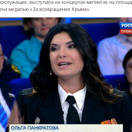
ослужащих, выступала на концертах-митингах на площа
ена медалью «За возвращение Крыма».