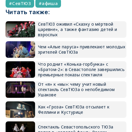
СевТЮЗ
афиша
Читать также:
СевТЮЗ оживил «Сказку о мёртвой
царевне», а также фантазию детей и
взрослых
Чем «Алые паруса» привлекают молодых
зрителей СевТЮЗа
Что роднит «Конька-горбунка» с
«Братом-2»: в Севастополе завершились
премьерные показы спектакля
От «я» к «мы»: чему учит новый
спектакль СевТЮЗа о непобедимом
Ушакове
Как «Гроза» СевТЮЗа отсылает к
Феллини и Кустурице
Спектакль Севастопольского ТЮЗа