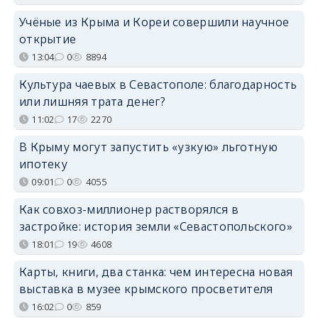
Учёные из Крыма и Кореи совершили научное
открытие
13:04
0
8894
Культура чаевых в Севастополе: благодарность
или лишняя трата денег?
11:02
17
2270
В Крыму могут запустить «узкую» льготную
ипотеку
09:01
0
4055
Как совхоз-миллионер растворялся в
застройке: история земли «Севастопольского»
18:01
19
4608
Карты, книги, два станка: чем интересна новая
выставка в музее крымского просветителя
16:02
0
859