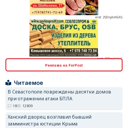
erid: 2SDnjcLUypt
Реклама на ForPost
erid: 2SDnjcrDNw6
Читаемое
В Севастополе повреждены десятки домов
при отражении атаки БПЛА
18
12809
erid: 2SDnjdPjgYS
Ханский дворец возглавил бывший
замминистра юстиции Крыма