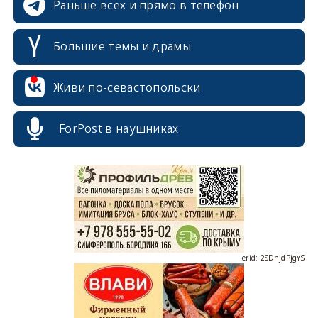
Раньше всех и прямо в телефон
Большие темы и драмы
erid: 2SDnjcrDNw6
Живи по-севастопольски
ForPost в наушниках
erid: 2SDnjdPjgYS
erid: 2SDnjdvhGXG