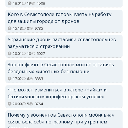
18:01
19
4608
Кого в Севастополе готовы взять на работу
для защиты города от дронов
15:13
0
9785
Украинские дроны заставили севастопольцев
задуматься о страховании
20:01
10
5027
Зооконфликт в Севастополе может оставить
бездомных животных без помощи
17:02
6
3383
Что может измениться в лагере «Чайка» и
батилиманском «профессорском уголке»
20:00
5
3764
Почему у абонентов Севастополя мобильная
связь вела себя по-разному при утреннем