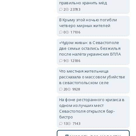
правильно хранить мёд
2
23783
В Крыму этой ночью погибли
четверо мирных жителей
0
17106
«Чудом живы»: в Севастополе
две семьи остались без жилья
после налёта украинских БПЛА
9
12186
Что местная жительница
рассказала о массовом убийстве
в севастопольском селе
20
9928
На фоне ресторанного кризиса в
одном из лучших мест
Севастополя открылся бар-
бистро
13
7143