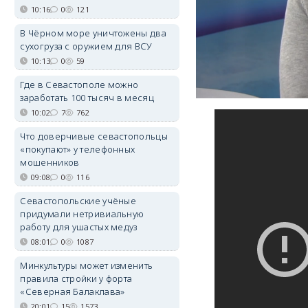
10:16
0
121
В Чёрном море уничтожены два
сухогруза с оружием для ВСУ
10:13
0
59
Где в Севастополе можно
заработать 100 тысяч в месяц
10:02
7
762
Что доверчивые севастопольцы
«покупают» у телефонных
мошенников
09:08
0
116
Севастопольские учёные
придумали нетривиальную
работу для ушастых медуз
08:01
0
1087
Минкультуры может изменить
правила стройки у форта
«Северная Балаклава»
20:01
15
1573