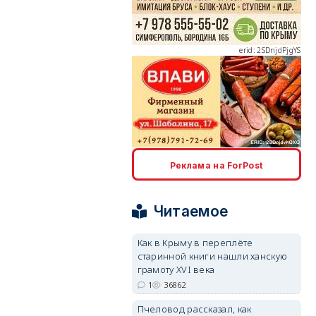
erid: 2SDnjdPjgYS
Реклама на ForPost
erid: 2SDnjdvhGXG
Читаемое
Как в Крыму в переплёте
старинной книги нашли ханскую
грамоту XVI века
1
36862
Пчеловод рассказал, как