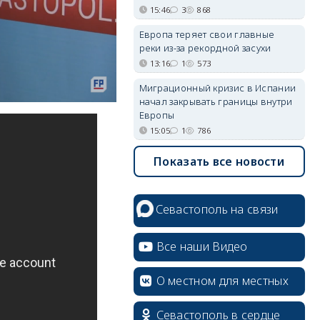
15:46
3
868
Европа теряет свои главные
реки из-за рекордной засухи
13:16
1
573
Миграционный кризис в Испании
начал закрывать границы внутри
Европы
15:05
1
786
Показать все новости
Севастополь на связи
erid: 2SDnjcrDNw6
Все наши Видео
О местном для местных
Севастополь в сердце