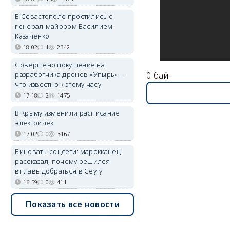
В Севастополе простились с
генерал-майором Василием
Казаченко
18:02
1
2342
Совершено покушение на
0 байт
разработчика дронов «Упырь» —
что известно к этому часу
17:18
2
1475
В Крыму изменили расписание
электричек
17:02
0
3467
Виноваты соцсети: марокканец
рассказал, почему решился
вплавь добраться в Сеуту
16:59
0
411
Показать все новости