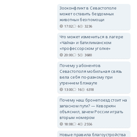
Зооконфликт в Севастополе
может оставить бездомных
животных без помощи
17:02
6
3236
Что может измениться в лагере
«Чайка» и батилиманском
«профессорском уголке»
20:00
5
3680
Почему у абонентов
Севастополя мобильная связь
вела себя по-разному при
утреннем блэкауте
13:00
16
6318
Почему наш бронепоезд стоит на
запасном пути? — Кеворкян
объяснил, зачем России играть
вторым номером
18:08
4
2556
Новые правила благоустройства