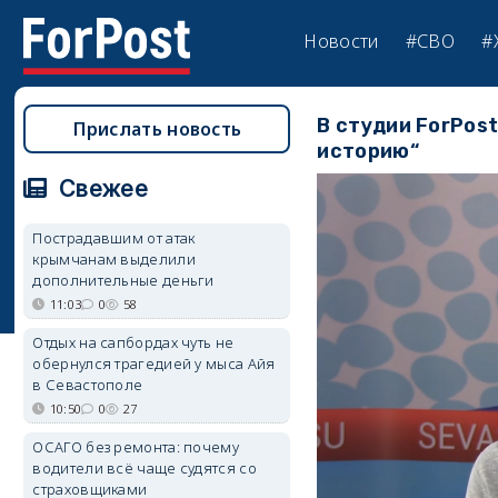
Новости
#СВО
#
В студии ForPos
Прислать новость
историю“
Свежее
Пострадавшим от атак
крымчанам выделили
дополнительные деньги
11:03
0
58
Отдых на сапбордах чуть не
обернулся трагедией у мыса Айя
в Севастополе
10:50
0
27
ОСАГО без ремонта: почему
водители всё чаще судятся со
страховщиками