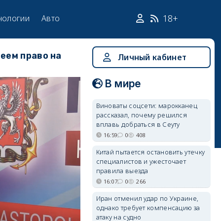
18+
нологии
Авто
меем право на
Личный кабинет
В мире
Виноваты соцсети: марокканец
рассказал, почему решился
вплавь добраться в Сеуту
16:59
0
408
Китай пытается остановить утечку
специалистов и ужесточает
правила выезда
16:07
0
266
Иран отменил удар по Украине,
однако требует компенсацию за
атаку на судно