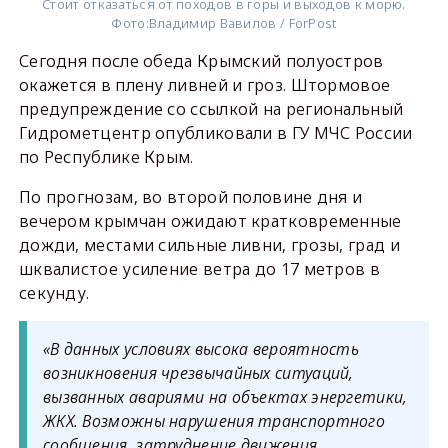
Стоит отказаться от походов в горы и выходов к морю.
Фото:
Владимир Вавилов / ForPost
Сегодня после обеда Крымский полуостров
окажется в плену ливней и гроз. Штормовое
предупреждение со ссылкой на региональный
Гидрометцентр опубликовали в ГУ МЧС России
по Республике Крым.
По прогнозам, во второй половине дня и
вечером крымчан ожидают кратковременные
дожди, местами сильные ливни, грозы, град и
шквалистое усиление ветра до 17 метров в
секунду.
«В данных условиях высока вероятность
возникновения чрезвычайных ситуаций,
вызванных авариями на объектах энергетики,
ЖКХ. Возможны нарушения транспортного
сообщения, затруднение движения