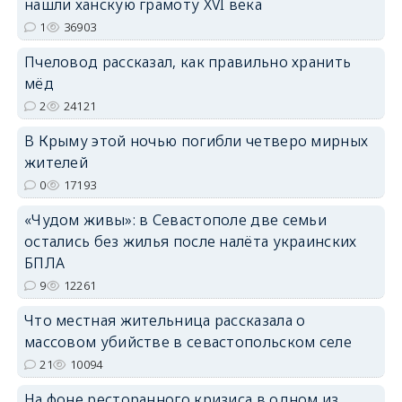
нашли ханскую грамоту XVI века
1
36903
Пчеловод рассказал, как правильно хранить
erid: 2SDnjdPjgYS
мёд
2
24121
В Крыму этой ночью погибли четверо мирных
жителей
0
17193
erid: 2SDnjdvhGXG
«Чудом живы»: в Севастополе две семьи
остались без жилья после налёта украинских
БПЛА
9
12261
Что местная жительница рассказала о
массовом убийстве в севастопольском селе
21
10094
На фоне ресторанного кризиса в одном из