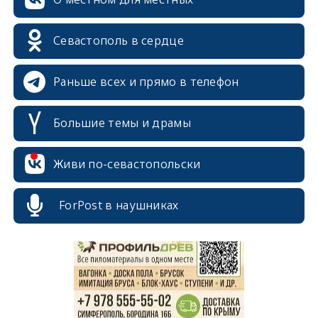
Севастополь в сердце
Раньше всех и прямо в телефон
Большие темы и драмы
Живи по-севастопольски
erid: 2SDnjcrDNw6
ForPost в наушниках
erid: 2SDnjdPjgYS