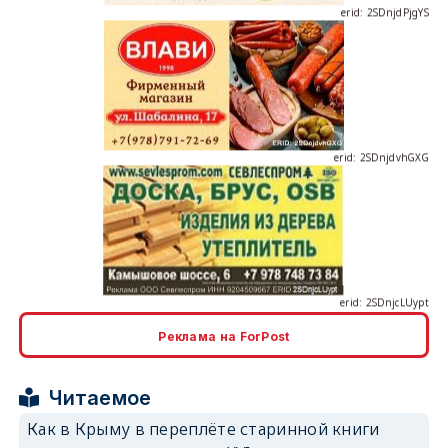
erid: 2SDnjdvhGXG
erid: 2SDnjcLUypt
Реклама на ForPost
erid: 2SDnjcrDNw6
Читаемое
Как в Крыму в переплёте старинной книги