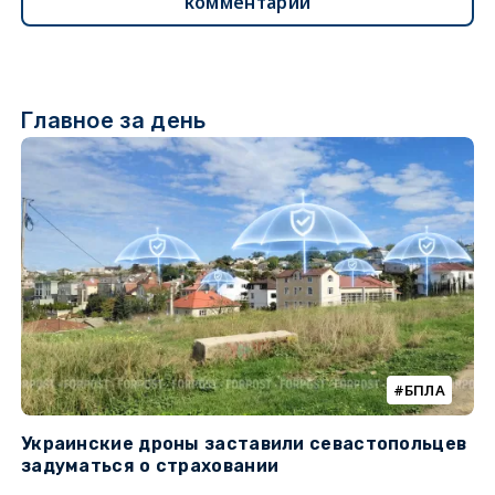
комментарии
Главное за день
БПЛА
Украинские дроны заставили севастопольцев
Т
задуматься о страховании
н
н