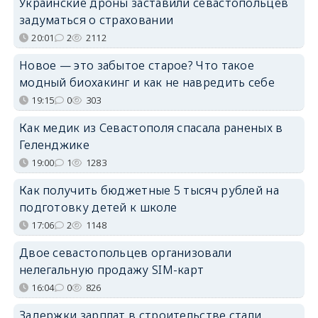
Украинские дроны заставили севастопольцев
задуматься о страховании
20:01
2
2112
Новое — это забытое старое? Что такое
модный биохакинг и как не навредить себе
19:15
0
303
Как медик из Севастополя спасала раненых в
Геленджике
19:00
1
1283
Как получить бюджетные 5 тысяч рублей на
подготовку детей к школе
17:06
2
1148
Двое севастопольцев организовали
нелегальную продажу SIM-карт
16:04
0
826
Задержки зарплат в строительстве стали