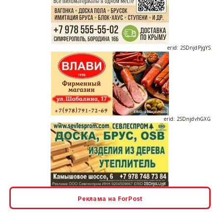
erid: 2SDnjdPjgYS
erid: 2SDnjdvhGXG
erid: 2SDnjcLUypt
Реклама на ForPost