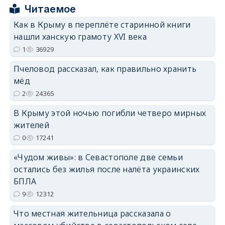
Читаемое
Как в Крыму в переплёте старинной книги
erid: 2SDnjcrDNw6
нашли ханскую грамоту XVI века
1
36929
Пчеловод рассказал, как правильно хранить
мёд
2
24365
erid: 2SDnjdPjgYS
В Крыму этой ночью погибли четверо мирных
жителей
0
17241
«Чудом живы»: в Севастополе две семьи
остались без жилья после налёта украинских
erid: 2SDnjdvhGXG
БПЛА
9
12312
Что местная жительница рассказала о