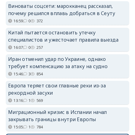
Виноваты соцсети: марокканец рассказал,
почему решился вплавь добраться в Сеуту
16:59
0
372
Китай пытается остановить утечку
специалистов и ужесточает правила выезда
16:07
0
257
Иран отменил удар по Украине, однако
требует компенсацию за атаку на судно
15:46
3
854
Европа теряет свои главные реки из-за
рекордной засухи
13:16
1
569
Миграционный кризис в Испании начал
закрывать границы внутри Европы
15:05
1
784