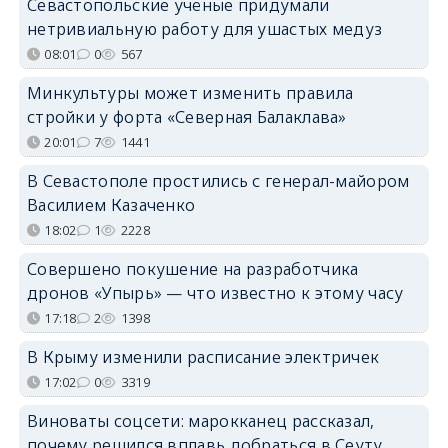
Севастопольские учёные придумали
нетривиальную работу для ушастых медуз
08:01
0
567
Минкультуры может изменить правила
стройки у форта «Северная Балаклава»
20:01
7
1441
В Севастополе простились с генерал-майором
Василием Казаченко
18:02
1
2228
Совершено покушение на разработчика
дронов «Упырь» — что известно к этому часу
17:18
2
1398
В Крыму изменили расписание электричек
17:02
0
3319
Виноваты соцсети: марокканец рассказал,
почему решился вплавь добраться в Сеуту