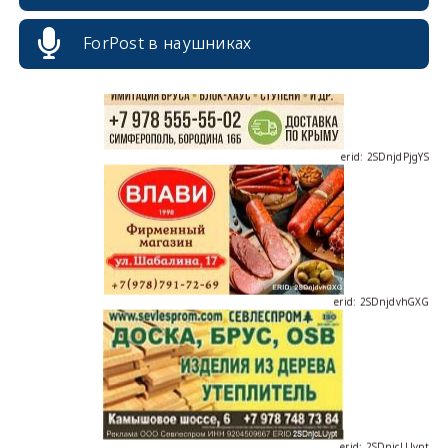
ForPost в наушниках
erid: 2SDnjdPjgYS
erid: 2SDnjdvhGXG
erid: 2SDnjcLUypt