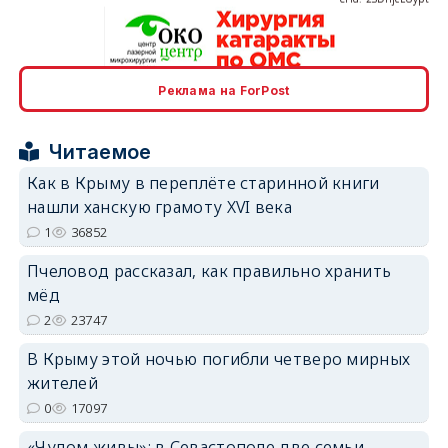
erid: 2SDnjcrDNw6
Реклама на ForPost
Читаемое
Как в Крыму в переплёте старинной книги
нашли ханскую грамоту XVI века
1
36852
erid: 2SDnjdPjgYS
Пчеловод рассказал, как правильно хранить
мёд
2
23747
В Крыму этой ночью погибли четверо мирных
erid: 2SDnjdvhGXG
жителей
0
17097
«Чудом живы»: в Севастополе две семьи