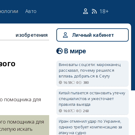
18+
нологии
Авто
изобретения
Личный кабинет
В мире
вого
Виноваты соцсети: марокканец
рассказал, почему решился
вплавь добраться в Сеуту
16:59
0
380
Китай пытается остановить утечку
специалистов и ужесточает
го помощника для
правила выезда
16:07
0
260
Иран отменил удар по Украине,
ого помощника для
однако требует компенсацию за
слепую искать
атаку на судно