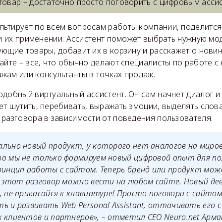
 товар – достаточно просто поговорить с цифровым асси
ьтирует по всем вопросам работы компании, поделитс
 и их применении. Ассистент поможет выбрать нужную мо
ющие товары, добавит их в корзину и расскажет о новин
айте – все, что обычно делают специалисты по работе с
жам или консультанты в точках продаж.
добный виртуальный ассистент. Он сам начнет диалог и 
т шутить, перебивать, выражать эмоции, выделять слов
 разговора в зависимости от поведения пользователя.
льно новый продукт, у которого нет аналогов на миров
о мы не только формируем новый цифровой опыт для по
ринцип работы с сайтом. Теперь бренд или продукт мо
и этот разговор можно вести на любом сайте. Новый деви
, не прикасайся к клавиатуре! Просто поговори с сайтом
ь и развивать Web Personal Assistant, оттачивать его
 клиентов и партнеров», – отметил СЕО Neuro.net Арма