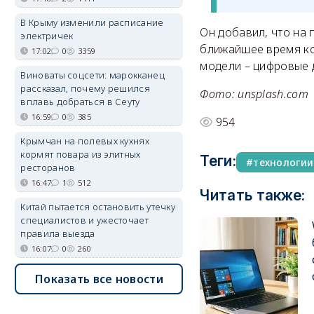
В Крыму изменили расписание
Он добавил, что на 
электричек
ближайшее время ко
17:02
0
3359
модели – цифровые 
Виноваты соцсети: марокканец
рассказал, почему решился
Фото: unsplash.com
вплавь добраться в Сеуту
16:59
0
385
954
Крымчан на полевых кухнях
кормят повара из элитных
Теги:
технологии
ресторанов
16:47
1
512
Читать также:
Китай пытается остановить утечку
специалистов и ужесточает
правила выезда
16:07
0
260
Показать все новости