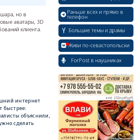
Раньше всех и прямо в
шара, но в
телефон
ровые аватары, 3D
бований клиента.
Большие темы и драмы
erid: 2SDnjcrDNw6
Живи по-севастопольски
ForPost в наушниках
erid: 2SDnjdPjgYS
шний интернет
т быстрее:
алисты объяснили,
ужно сделать
erid: 2SDnjdvhGXG