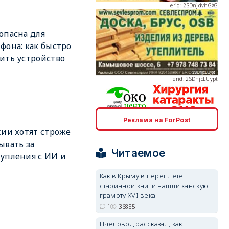
опасна для
фона: как быстро
erid: 2SDnjcLUypt
ить устройство
Реклама на ForPost
erid: 2SDnjcrDNw6
сии хотят строже
ывать за
Читаемое
упления с ИИ и
Как в Крыму в переплёте
старинной книги нашли ханскую
грамоту XVI века
erid: 2SDnjdPjgYS
1
36855
Пчеловод рассказал, как