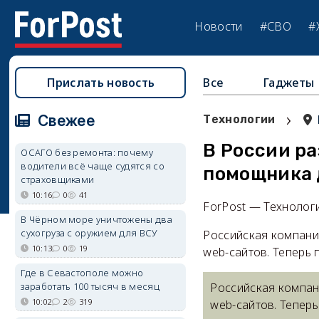
Новости
#СВО
#
Прислать новость
Все
Гаджеты
›
Свежее
Технологии
В России ра
ОСАГО без ремонта: почему
водители всё чаще судятся со
помощника 
страховщиками
10:16
0
41
ForPost — Технолог
В Чёрном море уничтожены два
сухогруза с оружием для ВСУ
Российская компани
10:13
0
19
web-сайтов. Теперь 
Где в Севастополе можно
заработать 100 тысяч в месяц
Российская компан
10:02
2
319
web-сайтов. Теперь