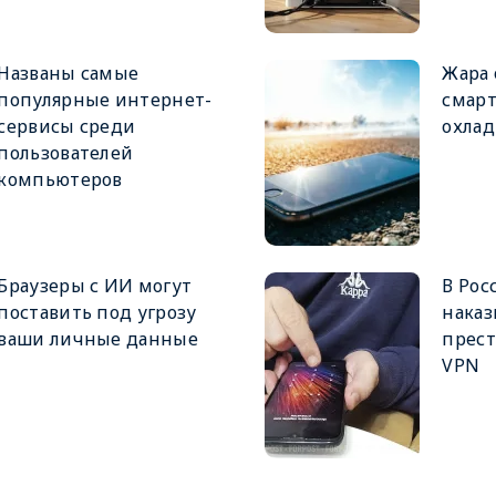
Названы самые
Жара 
популярные интернет-
смарт
сервисы среди
охлад
пользователей
компьютеров
Браузеры с ИИ могут
В Рос
поставить под угрозу
наказ
ваши личные данные
прест
VPN