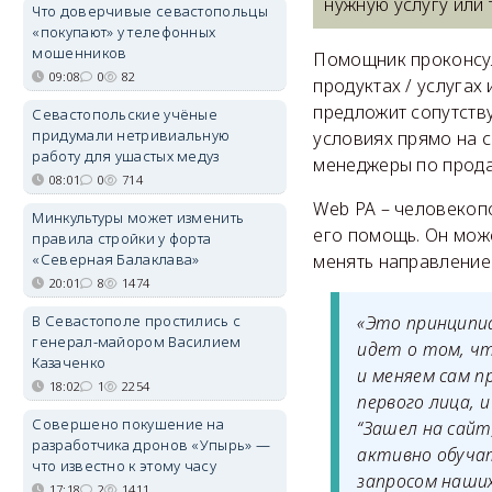
нужную услугу или
Что доверчивые севастопольцы
«покупают» у телефонных
мошенников
Помощник проконсул
09:08
0
82
продуктах / услугах
предложит сопутству
Севастопольские учёные
придумали нетривиальную
условиях прямо на с
работу для ушастых медуз
менеджеры по прода
08:01
0
714
Web PA – человекопо
Минкультуры может изменить
его помощь. Он може
правила стройки у форта
«Северная Балаклава»
менять направление
20:01
8
1474
В Севастополе простились с
«Это принципиа
генерал-майором Василием
идет о том, чт
Казаченко
и меняем сам п
18:02
1
2254
первого лица, 
Совершено покушение на
“Зашел на сайт
разработчика дронов «Упырь» —
активно обучат
что известно к этому часу
запросом наших
17:18
2
1411