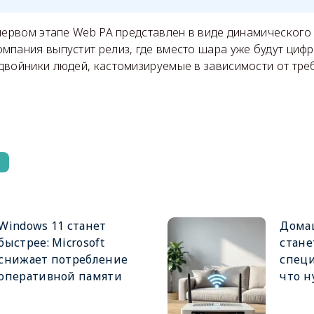
первом этапе Web PA представлен в виде динамического 
мпания выпустит релиз, где вместо шара уже будут циф
двойники людей, кастомизируемые в зависимости от тре
Windows 11 станет
Дома
быстрее: Microsoft
стане
снижает потребление
специ
оперативной памяти
что н