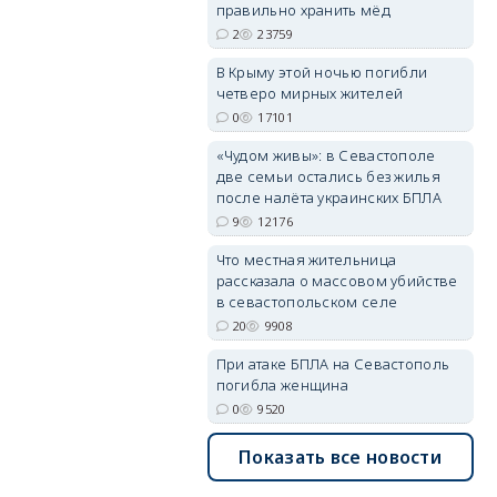
правильно хранить мёд
2
23759
В Крыму этой ночью погибли
четверо мирных жителей
erid: 2SDnjdvhGXG
0
17101
«Чудом живы»: в Севастополе
две семьи остались без жилья
после налёта украинских БПЛА
9
12176
Что местная жительница
рассказала о массовом убийстве
в севастопольском селе
20
9908
При атаке БПЛА на Севастополь
погибла женщина
0
9520
Показать все новости