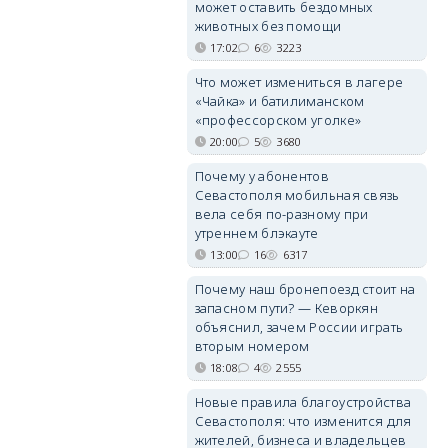
может оставить бездомных
животных без помощи
17:02
6
3223
Что может измениться в лагере
«Чайка» и батилиманском
«профессорском уголке»
20:00
5
3680
Почему у абонентов
Севастополя мобильная связь
вела себя по-разному при
утреннем блэкауте
13:00
16
6317
Почему наш бронепоезд стоит на
запасном пути? — Кеворкян
объяснил, зачем России играть
вторым номером
18:08
4
2555
Новые правила благоустройства
Севастополя: что изменится для
жителей, бизнеса и владельцев