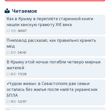
Читаемое
erid: 2SDnjcrDNw6
Как в Крыму в переплёте старинной книги
нашли ханскую грамоту XVI века
1
36907
Пчеловод рассказал, как правильно хранить
мёд
erid: 2SDnjdPjgYS
2
24242
В Крыму этой ночью погибли четверо мирных
жителей
0
17228
«Чудом живы»: в Севастополе две семьи
erid: 2SDnjdvhGXG
остались без жилья после налёта украинских
БПЛА
9
12297