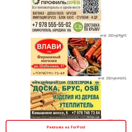
erid: 2SDnjdPjgYS
erid: 2SDnjdvhGXG
erid: 2SDnjcLUypt
Реклама на ForPost