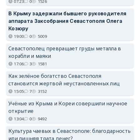
07:23
0
1526
В Крыму задержали бывшего руководителя
аппарата Заксобрания Севастополя Олега
Козюру
19:00
0
5009
Севастополец превращает груды металла в
корабли и маяки
17:06
3
1581
Как зелёное богатство Севастополя
становится жертвой неустановленных лиц
15:05
7
3152
Учёные из Крыма и Кореи совершили научное
открытие
13:04
0
9492
Культура чаевых в Севастополе: благодарность
или лишняя трата денег?