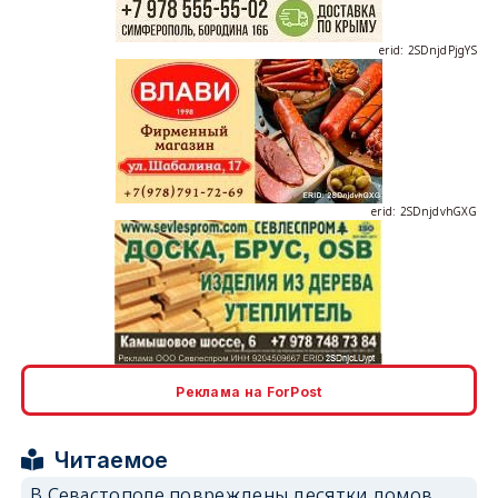
erid: 2SDnjdPjgYS
erid: 2SDnjdvhGXG
erid: 2SDnjcLUypt
Реклама на ForPost
Читаемое
В Севастополе повреждены десятки домов
erid: 2SDnjcrDNw6