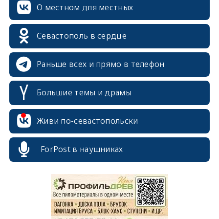
О местном для местных
Севастополь в сердце
Раньше всех и прямо в телефон
Большие темы и драмы
Живи по-севастопольски
ForPost в наушниках
erid: 2SDnjcrDNw6