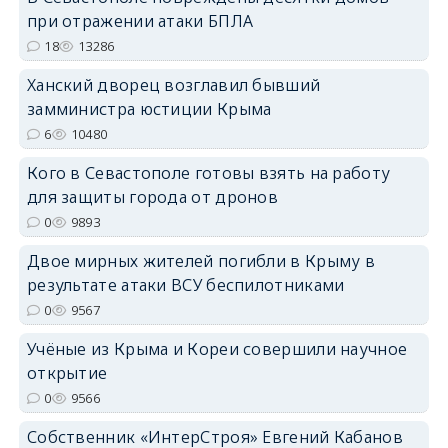
при отражении атаки БПЛА
18
13286
Ханский дворец возглавил бывший
замминистра юстиции Крыма
6
10480
erid: 2SDnjdPjgYS
Кого в Севастополе готовы взять на работу
для защиты города от дронов
0
9893
Двое мирных жителей погибли в Крыму в
результате атаки ВСУ беспилотниками
erid: 2SDnjdvhGXG
0
9567
Учёные из Крыма и Кореи совершили научное
открытие
0
9566
Собственник «ИнтерСтроя» Евгений Кабанов