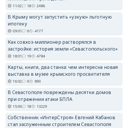
11:02
18
2486
В Крыму могут запустить «узкую» льготную
ипотеку
09:01
0
4177
Как совхоз-миллионер растворялся в
застройке: история земли «Севастопольского»
18:01
19
4784
Карты, книги, два станка: чем интересна новая
выставка в музее крымского просветителя
16:02
0
890
В Севастополе повреждены десятки домов
при отражении атаки БПЛА
15:00
18
13229
Собственник «ИнтерСтроя» Евгений Кабанов
стал заслуженным строителем Севастополя