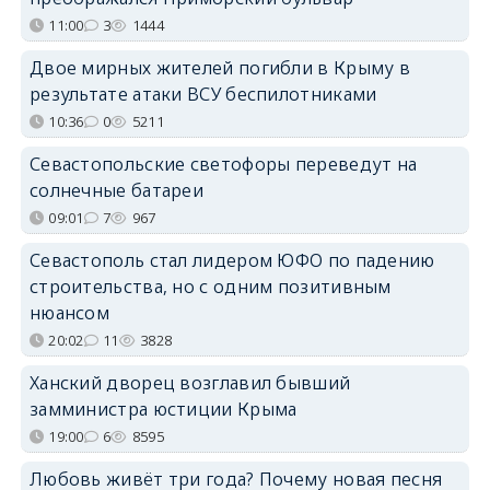
11:00
3
1444
Двое мирных жителей погибли в Крыму в
результате атаки ВСУ беспилотниками
10:36
0
5211
Севастопольские светофоры переведут на
солнечные батареи
09:01
7
967
Севастополь стал лидером ЮФО по падению
строительства, но с одним позитивным
нюансом
20:02
11
3828
Ханский дворец возглавил бывший
замминистра юстиции Крыма
19:00
6
8595
Любовь живёт три года? Почему новая песня