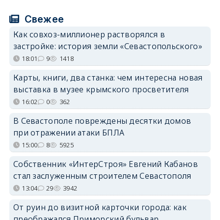
Свежее
Как совхоз-миллионер растворялся в
застройке: история земли «Севастопольского»
18:01
9
1418
Карты, книги, два станка: чем интересна новая
выставка в музее крымского просветителя
16:02
0
362
В Севастополе повреждены десятки домов
при отражении атаки БПЛА
15:00
8
5925
Собственник «ИнтерСтроя» Евгений Кабанов
стал заслуженным строителем Севастополя
13:04
29
3942
От руин до визитной карточки города: как
преображался Приморский бульвар