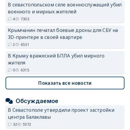
В севастопольском селе военнослужащий убил
erid: 2SDnjdvhGXG
военного и мирных жителей
4
7303
Крымчанин печатал боевые дроны для СБУ на
3D-принтере в своей квартире
2
6531
В Крыму вражеский БПЛА убил мирного
жителя
0
6315
Показать все новости
Обсуждаемое
В Севастополе утвердили проект застройки
центра Балаклавы
32
5572