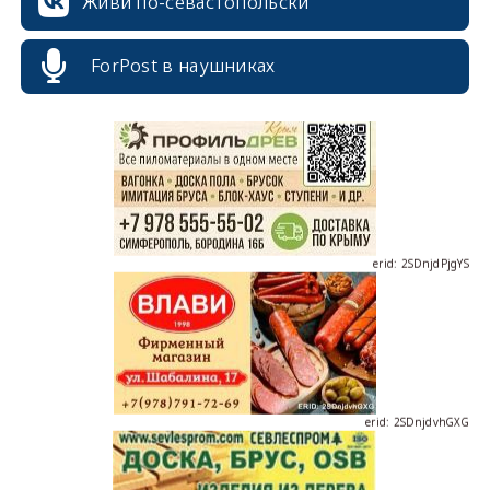
Живи по-севастопольски
erid: 2SDnjcrDNw6
ForPost в наушниках
erid: 2SDnjdPjgYS
erid: 2SDnjdvhGXG