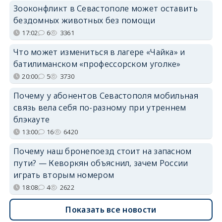
Зооконфликт в Севастополе может оставить
бездомных животных без помощи
17:02
6
3361
Что может измениться в лагере «Чайка» и
батилиманском «профессорском уголке»
20:00
5
3730
Почему у абонентов Севастополя мобильная
связь вела себя по-разному при утреннем
блэкауте
13:00
16
6420
Почему наш бронепоезд стоит на запасном
пути? — Кеворкян объяснил, зачем России
играть вторым номером
18:08
4
2622
Показать все новости