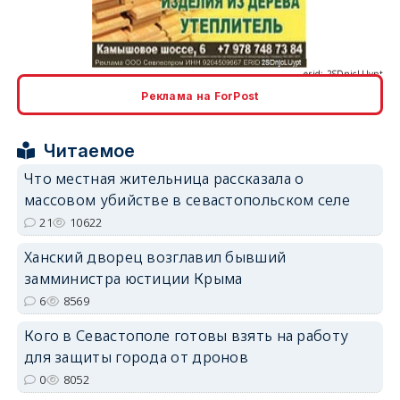
erid: 2SDnjcLUypt
Реклама на ForPost
Читаемое
erid: 2SDnjcrDNw6
Что местная жительница рассказала о
массовом убийстве в севастопольском селе
21
10622
Ханский дворец возглавил бывший
замминистра юстиции Крыма
erid: 2SDnjdPjgYS
6
8569
Кого в Севастополе готовы взять на работу
для защиты города от дронов
0
8052