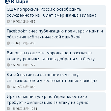
В мире
США попросили Россию освободить
осуждённого на 10 лет американца Гилмана
16:40
2
439
Facebook* снёс публикацию премьера Индии и
объяснил всё технической ошибкой
22:16
0
408
Виноваты соцсети: марокканец рассказал,
почему решился вплавь добраться в Сеуту
16:59
0
727
Китай пытается остановить утечку
специалистов и ужесточает правила выезда
16:07
0
448
Иран отменил удар по Украине, однако
требует компенсацию за атаку на судно
15:46
3
1231