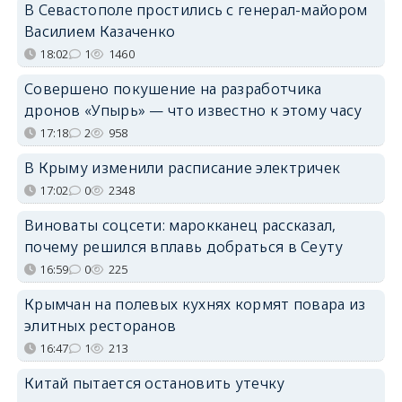
В Севастополе простились с генерал-майором
Василием Казаченко
18:02
1
1460
Совершено покушение на разработчика
дронов «Упырь» — что известно к этому часу
17:18
2
958
В Крыму изменили расписание электричек
17:02
0
2348
Виноваты соцсети: марокканец рассказал,
почему решился вплавь добраться в Сеуту
16:59
0
225
Крымчан на полевых кухнях кормят повара из
элитных ресторанов
16:47
1
213
Китай пытается остановить утечку