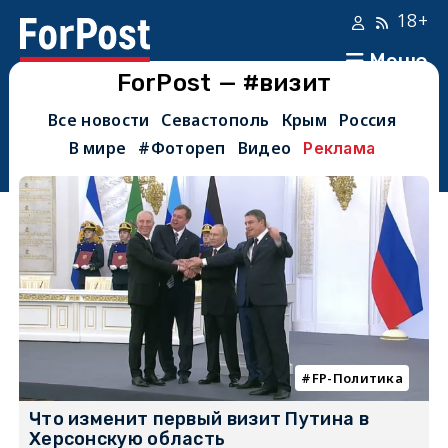
18+
Меню
ForPost — #визит
Все новости
Севастополь
Крым
Россия
В мире
#Фотореп
Видео
Реклама
FP-Политика
Что изменит первый визит Путина в
Херсонскую область