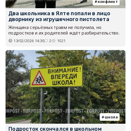
конфликт
Два школьника в Ялте попали в лицо
дворнику из игрушечного пистолета
Женщина серьёзных травм не получила, но
подростков и их родителей ждёт разбирательство.
13/02/2026 14:30
2
1021
школа
Подросток скончался в школьном