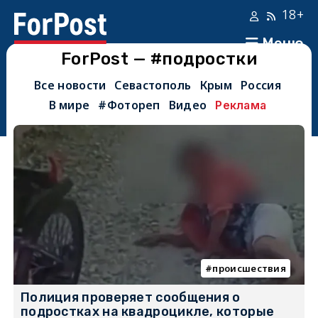
18+
Меню
ForPost — #подростки
Все новости
Севастополь
Крым
Россия
В мире
#Фотореп
Видео
Реклама
происшествия
Полиция проверяет сообщения о
подростках на квадроцикле, которые