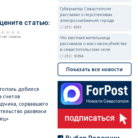
Губернатор Севастополя
рассказал о перспективах
электроснабжения города
цените статью:
21
4331
 нет голосов
Что местная жительница
рассказала о массовом убийстве
в севастопольском селе
21
10394
Показать все новости
тополь добился
а счетов
дчика, сорвавшего
тельство развязки
ец»