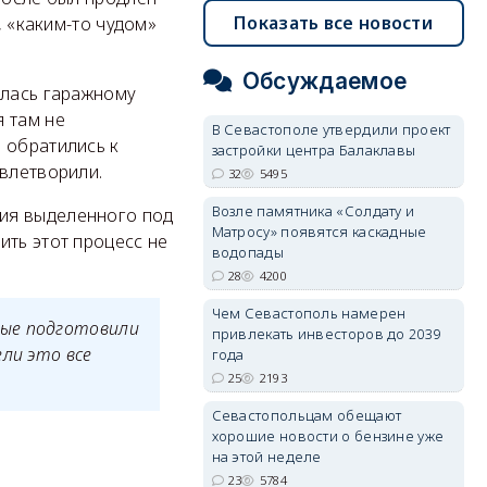
Показать все новости
, «каким-то чудом»
Обсуждаемое
алась гаражному
 там не
В Севастополе утвердили проект
 обратились к
застройки центра Балаклавы
овлетворили.
32
5495
Возле памятника «Солдату и
ния выделенного под
Матросу» появятся каскадные
ить этот процесс не
водопады
28
4200
Чем Севастополь намерен
рые подготовили
привлекать инвесторов до 2039
ли это все
года
25
2193
Севастопольцам обещают
хорошие новости о бензине уже
на этой неделе
23
5784