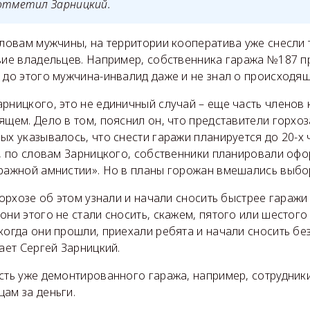
 отметил Зарницкий.
словам мужчины, на территории кооператива уже снесли 
твие владельцев. Например, собственника гаража №187 п
, до этого мужчина-инвалид даже и не знал о происходя
рницкого, это не единичный случай – еще часть членов
ящем. Дело в том, пояснил он, что представители горхо
ых указывалось, что снести гаражи планируется до 20-х 
д, по словам Зарницкого, собственники планировали оф
аражной амнистии». Но в планы горожан вмешались выбо
 горхозе об этом узнали и начали сносить быстрее гаражи
они этого не стали сносить, скажем, пятого или шестог
когда они прошли, приехали ребята и начали сносить бе
тает Сергей Зарницкий.
сть уже демонтированного гаража, например, сотрудник
ам за деньги.