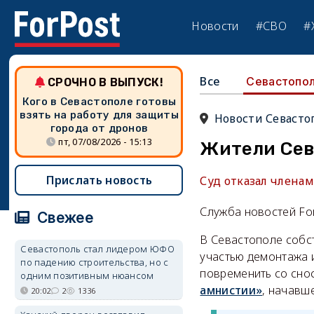
Новости
#СВО
#
Все
Севастопо
СРОЧНО В ВЫПУСК!
Кого в Севастополе готовы
взять на работу для защиты
Новости Севасто
города от дронов
пт, 07/08/2026 - 15:13
Жители Сев
Прислать новость
Суд отказал члена
Служба новостей Fo
Свежее
В Севастополе собс
Севастополь стал лидером ЮФО
участью демонтажа и
по падению строительства, но с
повременить со сно
одним позитивным нюансом
амнистии»
, начавше
20:02
2
1336