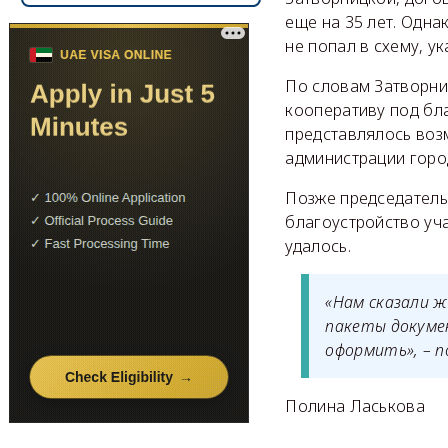
еще на 35 лет. Одна
не попал в схему, 
По словам Затворни
кооперативу под бл
представлялось воз
администрации город
Позже председатель
благоустройство уча
удалось.
«Нам сказали 
пакеты докумен
оформить», – п
Полина Ласькова