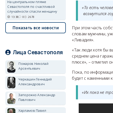
На центральном пляже
Севастополя по счастливой
«То есть челов
случайности спасли женщину
возмутился го
13:38
0
2678
Показать все новости
При этом часть собс
словам мужчины, уж
«Ливадия».
«Так люди хотя бы в
Лица Севастополя
среднем цена гаража
плюсе», – отметил он
Пожаров Николай
Арсентьевич
Пока, по информации
будет с каменными к
Черкашин Геннадий
Александрович
«Их пока не тр
Запорожко Александр
Павлович
Харламов Павел