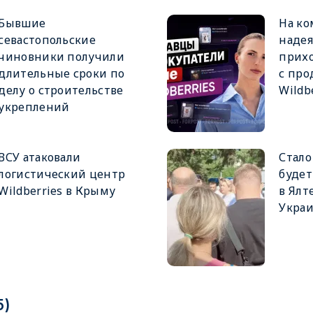
Бывшие
На к
севастопольские
надея
чиновники получили
прих
длительные сроки по
с про
делу о строительстве
Wildb
укреплений
ВСУ атаковали
Стало
логистический центр
будет
Wildberries в Крыму
в Ялт
Укра
5)