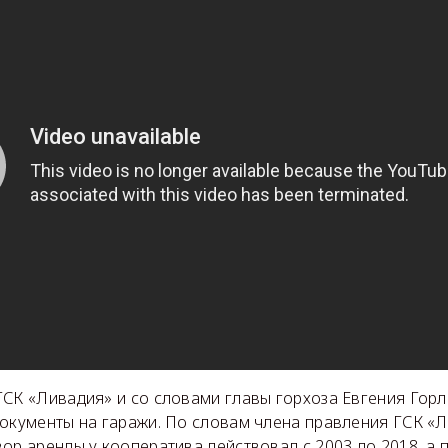
СК «Ливадия» и со словами главы горхоза Евгения Горло
документы на гаражи. По словам члена правления ГСК «
ор аренды у кооператива действовал с 2003 до 2018, а 