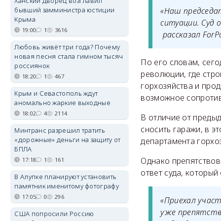
Ханский дворец возглавил
бывший замминистра юстиции
«Наш председат
Крыма
ситуации. Суд 
19:00
1
3616
рассказал ForP
Любовь живёт три года? Почему
новая песня стала гимном тысяч
По его словам, сег
россиянок
революции, где стр
18:20
1
467
горхозяйства и прод
Крым и Севастополь ждут
возможное сопротив
аномально жаркие выходные
18:02
4
2114
В отличие от предыд
сносить гаражи, в э
Минтранс разрешил тратить
«дорожные» деньги на защиту от
департамента горхоз
БПЛА
Однако препятствова
17:18
1
161
ответ суда, который
В Алупке планируют установить
памятник именитому фотографу
17:05
0
296
«Приехал участ
уже препятств
США попросили Россию