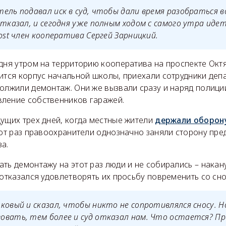
ель подавал иск в суд, чтобы дали время разобраться в
отказал, и сегодня уже полным ходом с самого утра идет 
ost член кооператива Сергей Зарницкий.
одня утром на территорию кооператива на проспекте Окт
оится корпус начальной школы, приехали сотрудники деп
олжили демонтаж. Они же вызвали сразу и наряд полици
ление собственников гаражей.
ущих трех дней, когда местные жители
держали оборон
тот раз правоохранители однозначно заняли сторону пре
а.
ть демонтажу на этот раз люди и не собирались – накан
 отказался удовлетворять их просьбу повременить со сн
ковый и сказал, чтобы никто не сопротивлялся сносу. 
овать, тем более и суд отказал нам. Что остается? П