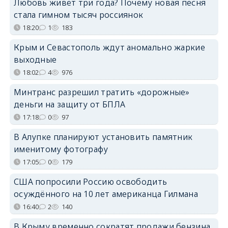
Любовь живёт три года? Почему новая песня
стала гимном тысяч россиянок
18:20
1
183
Крым и Севастополь ждут аномально жаркие
выходные
18:02
4
976
Минтранс разрешил тратить «дорожные»
деньги на защиту от БПЛА
17:18
0
97
В Алупке планируют установить памятник
именитому фотографу
17:05
0
179
США попросили Россию освободить
осуждённого на 10 лет американца Гилмана
16:40
2
140
В Крыму временно сократят продажи бензина