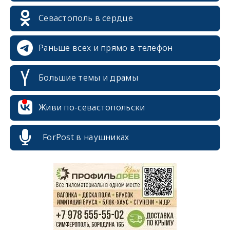
Севастополь в сердце
Раньше всех и прямо в телефон
Большие темы и драмы
Живи по-севастопольски
ForPost в наушниках
erid: 2SDnjcrDNw6