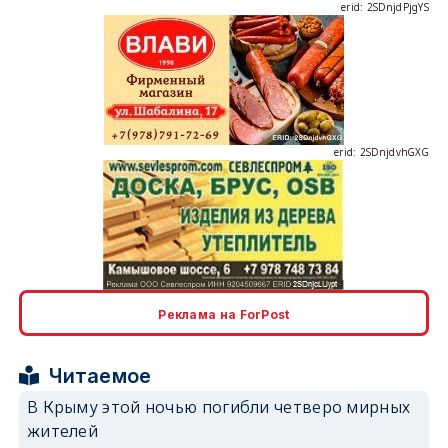
erid: 2SDnjdPjgYS
erid: 2SDnjdvhGXG
erid: 2SDnjcLUypt
Реклама на ForPost
Читаемое
В Крыму этой ночью погибли четверо мирных
жителей
erid: 2SDnjcrDNw6