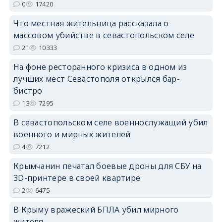
0
17420
Что местная жительница рассказала о
массовом убийстве в севастопольском селе
21
10333
На фоне ресторанного кризиса в одном из
erid: 2SDnjdPjgYS
лучших мест Севастополя открылся бар-
бистро
13
7295
В севастопольском селе военнослужащий убил
военного и мирных жителей
erid: 2SDnjdvhGXG
4
7212
Крымчанин печатал боевые дроны для СБУ на
3D-принтере в своей квартире
2
6475
В Крыму вражеский БПЛА убил мирного
жителя