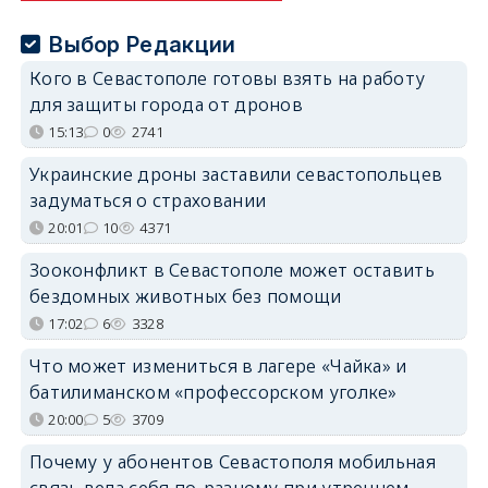
Выбор Редакции
Кого в Севастополе готовы взять на работу
для защиты города от дронов
15:13
0
2741
Украинские дроны заставили севастопольцев
задуматься о страховании
20:01
10
4371
Зооконфликт в Севастополе может оставить
бездомных животных без помощи
17:02
6
3328
Что может измениться в лагере «Чайка» и
батилиманском «профессорском уголке»
20:00
5
3709
Почему у абонентов Севастополя мобильная
связь вела себя по-разному при утреннем