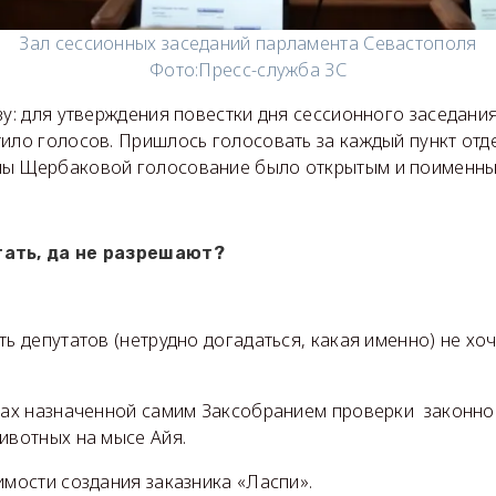
Зал сессионных заседаний парламента Севастополя
Фото:
Пресс-служба ЗС
зу: для утверждения повестки дня сессионного заседани
ило голосов. Пришлось голосовать за каждый пункт отд
ы Щербаковой голосование было открытым и поименны
тать, да не разрешают?
ть депутатов (нетрудно догадаться, какая именно) не хо
атах назначенной самим Заксобранием проверки законн
ивотных на мысе Айя.
мости создания заказника «Ласпи».