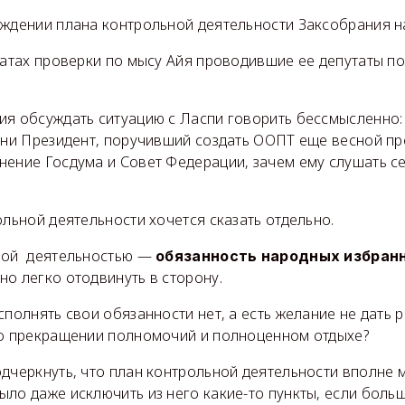
рждении плана контрольной деятельности Заксобрания на
ьтатах проверки по мысу Айя проводившие ее депутаты п
ия обсуждать ситуацию с Ласпи говорить бессмысленно:
з ни Президент, поручивший создать ООПТ еще весной пр
нение Госдума и Совет Федерации, зачем ему слушать с
ольной деятельности хочется сказать отдельно.
амой деятельностью —
обязанность народных избранни
но легко отодвинуть в сторону.
сполнять свои обязанности нет, а есть желание не дать р
 о прекращении полномочий и полноценном отдыхе?
одчеркнуть, что план контрольной деятельности вполне
ло даже исключить из него какие-то пункты, если больш