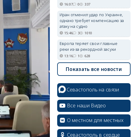
16:07
0
337
Иран отменил удар по Украине,
однако требует компенсацию за
атаку на судно
15:46
3
1010
Европа теряет свои главные
реки из-за рекордной засухи
13:16
1
628
Показать все новости
Севастополь на связи
Все наши Видео
О местном для местных
Севастополь в сердце