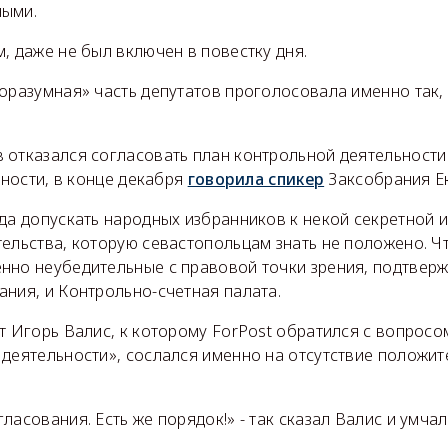
ными.
, даже не был включен в повестку дня.
оразумная» часть депутатов проголосовала именно так,
 отказался согласовать план контрольной деятельност
стности, в конце декабря
говорила спикер
Заксобрания Ек
ода допускать народных избранников к некой секретной
ельства, которую севастопольцам знать не положено. Ч
нно неубедительные с правовой точки зрения, подтвер
ния, и Контрольно-счетная палата.
т Игорь Валис, к которому ForPost обратился с вопросо
 деятельности», сослался именно на отсутствие положи
ласования. Есть же порядок!» - так сказал Валис и умчал