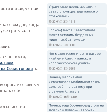
Украинские дроны заставили
ротивника», указав
севастопольцев задуматься о
страховании
20:01
2
1613
ла о том дне, когда
Зооконфликт в Севастополе
 уже призывала
может оставить бездомных
животных без помощи
17:02
6
3300
зжит.
Что может измениться в лагере
в частности,
«Чайка» и батилиманском
ьством
«профессорском уголке»
тва Севастополя
на
20:00
5
3689
Почему у абонентов
Севастополя мобильная связь
м вопросам открытым
вела себя по-разному при
ятнать себя
утреннем блэкауте
13:00
16
6360
Почему наш бронепоезд стоит на
 большинство
запасном пути? — Кеворкян