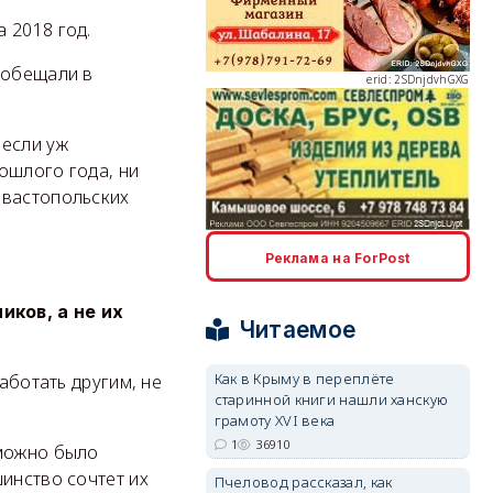
 2018 год.
erid: 2SDnjdvhGXG
ообещали в
 если уж
ошлого года, ни
евастопольских
erid: 2SDnjcLUypt
Реклама на ForPost
ков, а не их
Читаемое
erid: 2SDnjcrDNw6
Как в Крыму в переплёте
аботать другим, не
старинной книги нашли ханскую
грамоту XVI века
1
36910
 можно было
инство сочтет их
Пчеловод рассказал, как