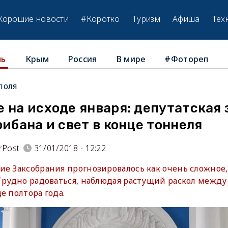
Хорошие новости
#Коротко
Туризм
Афиша
Тех
Крым
Россия
В мире
#Фотореп
ль
поля
 на исходе января: депутатская 
рибана и свет в конце тоннеля
rPost
31/01/2018 - 12:22
е Заксобрания прогнозировалось как очень сложное,
 Трудно радоваться, наблюдая растущий раскол межд
е полтора года.