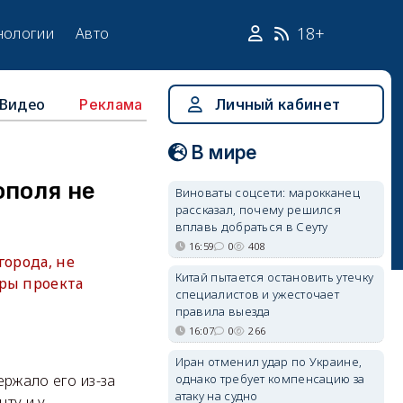
18+
нологии
Авто
Видео
Личный кабинет
Реклама
В мире
ополя не
Виноваты соцсети: марокканец
рассказал, почему решился
вплавь добраться в Сеуту
16:59
0
408
города, не
Китай пытается остановить утечку
оры проекта
специалистов и ужесточает
правила выезда
16:07
0
266
Иран отменил удар по Украине,
однако требует компенсацию за
ержало его из-за
атаку на судно
ту и у