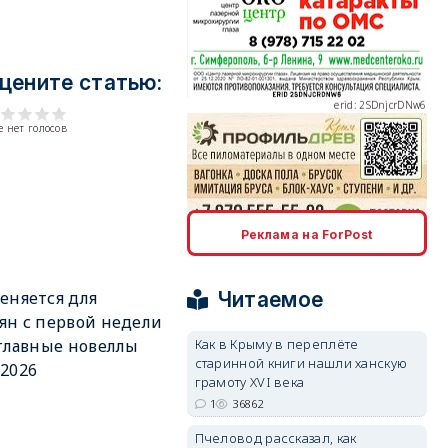
цените статью:
erid: 2SDnjcrDNw6
 нет голосов
erid: 2SDnjdPjgYS
Реклама на ForPost
Читаемое
еняется для
ян с первой недели
Как в Крыму в переплёте
 главные новеллы
старинной книги нашли ханскую
2026
erid: 2SDnjdvhGXG
грамоту XVI века
1
36862
Пчеловод рассказал, как