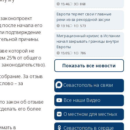
15:46
3
868
Европа теряет свои главные
 законопроект
реки из-за рекордной засухи
 после начала его
13:16
1
573
или подтверждение
Миграционный кризис в Испании
тельной причины.
начал закрывать границы внутри
Европы
аве которой не
15:05
1
786
чем 25% от общего
 законодательство).
Показать все новости
обрание. За отзыв
слово – за
Севастополь на связи
Все наши Видео
то закон об отзыве
сделать его более
О местном для местных
erid: 2SDnjcrDNw6
имать в
Севастополь в сердце