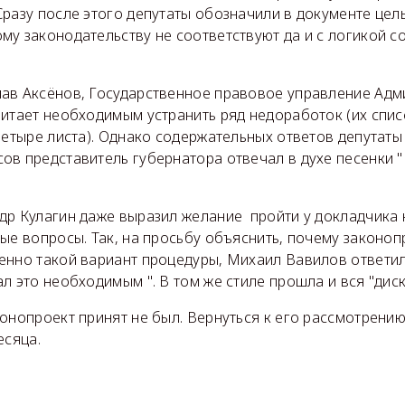
Сразу после этого депутаты обозначили в документе це
у законодательству не соответствуют да и с логикой с
ав Аксёнов, Государственное правовое управление Адм
итает необходимым устранить ряд недоработок (их спис
четыре листа). Однако содержательных ответов депутаты
ов представитель губернатора отвечал в духе песенки 
др Кулагин даже выразил желание пройти у докладчика к
ые вопросы. Так, на просьбу объяснить, почему законоп
енно такой вариант процедуры, Михаил Вавилов ответил
л это необходимым ". В том же стиле прошла и вся "диск
онопроект принят не был. Вернуться к его рассмотрени
есяца.