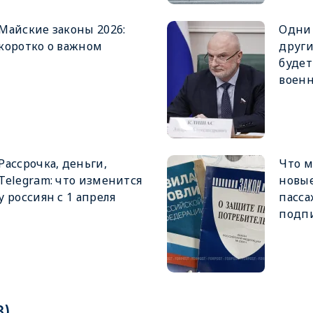
Майские законы 2026:
Одни 
коротко о важном
други
будет
военн
Рассрочка, деньги,
Что м
Telegram: что изменится
новые
у россиян с 1 апреля
пасса
подпи
3)