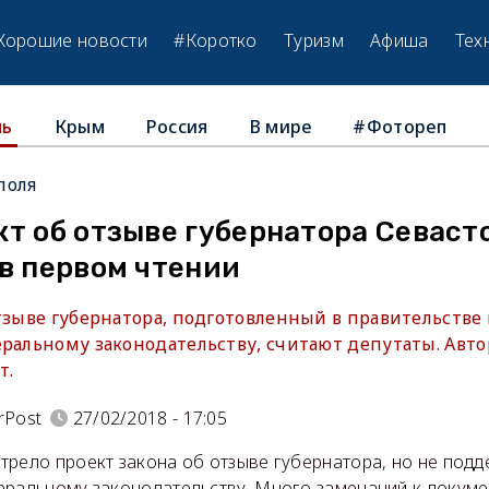
Хорошие новости
#Коротко
Туризм
Афиша
Тех
Крым
Россия
В мире
#Фотореп
ль
поля
т об отзыве губернатора Севаст
в первом чтении
тзыве губернатора, подготовленный в правительстве 
еральному законодательству, считают депутаты. Авт
т.
rPost
27/02/2018 - 17:05
рело проект закона об отзыве губернатора, но не подд
еральному законодательству. Много замечаний к докумен