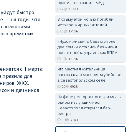
правильно хранить мёд
2
23783
уйдут быстро,
е — на годы: что
В Крыму этой ночью погибли
четверо мирных жителей
 с «законами
0
17106
ого времени»
«Чудом живы»: в Севастополе
две семьи остались без жилья
после налёта украинских БПЛА
9
12186
еняется с 1 марта:
Что местная жительница
рассказала о массовом убийстве
 правила для
в севастопольском селе
жиров, ЖКХ,
20
9928
сок и дачников
На фоне ресторанного кризиса в
одном из лучших мест
Севастополя открылся бар-
бистро
13
7143