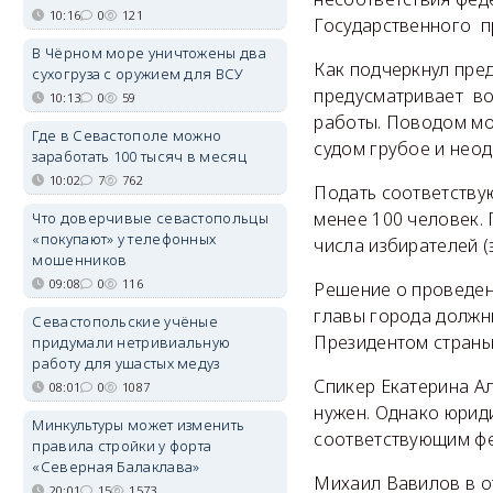
10:16
0
121
Государственного п
В Чёрном море уничтожены два
Как подчеркнул пре
сухогруза с оружием для ВСУ
предусматривает во
10:13
0
59
работы. Поводом мо
Где в Севастополе можно
судом грубое и нео
заработать 100 тысяч в месяц
10:02
7
762
Подать соответствую
менее 100 человек. 
Что доверчивые севастопольцы
«покупают» у телефонных
числа избирателей 
мошенников
09:08
0
116
Решение о проведен
главы города должн
Севастопольские учёные
Президентом страны
придумали нетривиальную
работу для ушастых медуз
Спикер Екатерина Ал
08:01
0
1087
нужен. Однако юрид
Минкультуры может изменить
соответствующим фе
правила стройки у форта
«Северная Балаклава»
Михаил Вавилов в о
20:01
15
1573