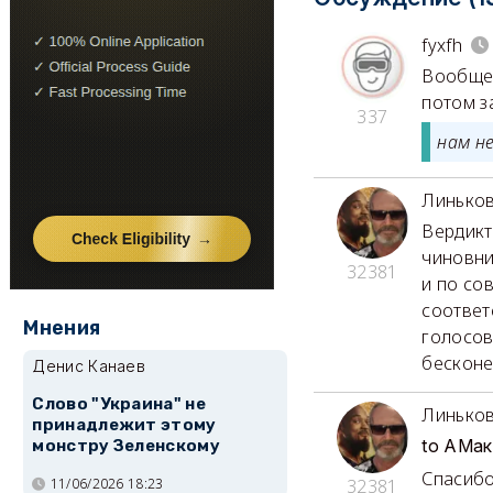
fyxfh
Вообще-
потом з
337
нам н
Линько
Вердикт
чиновни
32381
и по со
соответ
Мнения
голосов
бесконе
Денис Канаев
Слово "Украина" не
Линько
принадлежит этому
to АМа
монстру Зеленскому
Спасибо
11/06/2026 18:23
32381