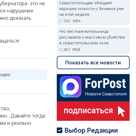
Севастопольцам обещают
убернатора- это не
хорошие новости о бензине уже
бое нарушение
на этой неделе
жно доказать.
23
5596
Что местная жительница
рассказала о массовом убийстве
ращаться
в севастопольском селе
20
9928
Показать все новости
инят
ство,
н... Давайте тогда
еме и реально
Выбор Редакции