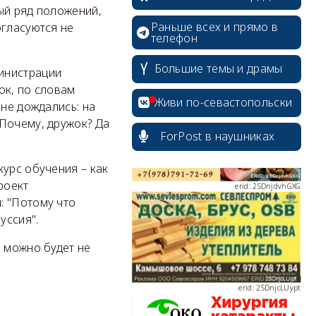
лый ряд положений,
Раньше всех и прямо в
огласуются не
телефон
erid: 2SDnjdPjgYS
Большие темы и драмы
инистрации
ок, по словам
Живи по-севастопольски
 не дождались: на
"Почему, дружок? Да
ForPost в наушниках
урс обучения – как
erid: 2SDnjdvhGXG
роект
: "Потому что
уссия".
ю можно будет не
erid: 2SDnjcLUypt