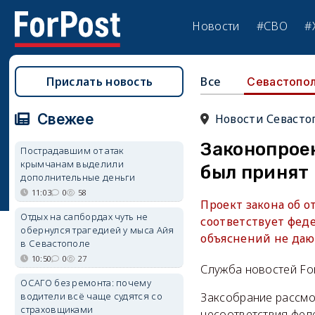
Новости
#СВО
#
Прислать новость
Все
Севастопо
Свежее
Новости Севасто
Законопроек
Пострадавшим от атак
крымчанам выделили
был принят 
дополнительные деньги
11:03
0
58
Проект закона об о
Отдых на сапбордах чуть не
соответствует фед
обернулся трагедией у мыса Айя
объяснений не даю
в Севастополе
10:50
0
27
Служба новостей Fo
ОСАГО без ремонта: почему
водители всё чаще судятся со
Заксобрание рассмот
страховщиками
несоответствия фед