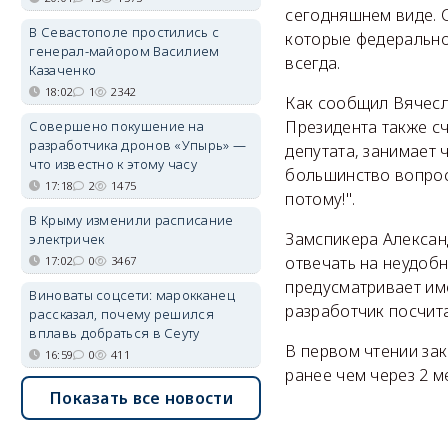
сегодняшнем виде. 
В Севастополе простились с
которые федеральном
генерал-майором Василием
всегда.
Казаченко
18:02
1
2342
Как сообщил Вячесл
Президента также сч
Совершено покушение на
разработчика дронов «Упырь» —
депутата, занимает 
что известно к этому часу
большинство вопрос
17:18
2
1475
потому!".
В Крыму изменили расписание
Замспикера Алексан
электричек
отвечать на неудобн
17:02
0
3467
предусматривает им
Виноваты соцсети: марокканец
разработчик посчита
рассказал, почему решился
вплавь добраться в Сеуту
В первом чтении зак
16:59
0
411
ранее чем через 2 м
Показать все новости