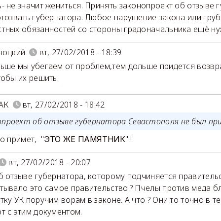
- не значит жениться. Принять законопроект об отзыве г
отозвать губернатора. Любое нарушение закона или гру
тных обязанностей со стороны градоначальника ещё ну
ноцкий
вт, 27/02/2018 - 18:39
ьше мы убегаем от проблем,тем дольше придется возв
тобы их решить.
АК
вт, 27/02/2018 - 18:42
опроект об отзыве губернатора Севастополя не был пр
го примет, "
"!!
ЭТО ЖЕ ПАМЯТНИК
вт, 27/02/2018 - 20:07
б отзыве губернатора, которому подчиняется правитель
тывало это самое правительство!? Пчелы против меда бли
тку УК поручим ворам в законе. А что ? Они то точно в т
т с этим документом.