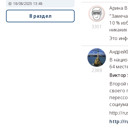
18/08/2025 13:48
Арина В
В раздел
"Замеча
10 % изб
3301
никаких
Это инф
Андрей
В нацио
64 месте
2388
Виктор
Второй 
своего 
перессо
социума.
http://ru
http://r