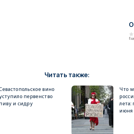
О
Еще
Читать также:
Севастопольское вино
Что м
уступило первенство
росси
пиву и сидру
лета:
июня 