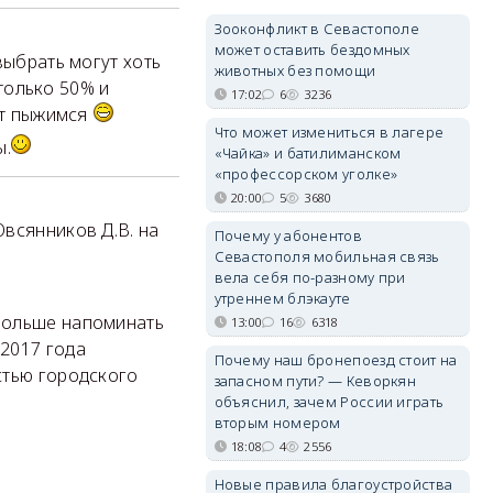
Зооконфликт в Севастополе
может оставить бездомных
выбрать могут хоть
животных без помощи
 только 50% и
17:02
6
3236
тут пыжимся
Что может измениться в лагере
ы.
«Чайка» и батилиманском
«профессорском уголке»
20:00
5
3680
всянников Д.В. на
Почему у абонентов
Севастополя мобильная связь
вела себя по-разному при
утреннем блэкауте
больше напоминать
13:00
16
6318
2017 года
Почему наш бронепоезд стоит на
стью городского
запасном пути? — Кеворкян
объяснил, зачем России играть
вторым номером
18:08
4
2556
Новые правила благоустройства