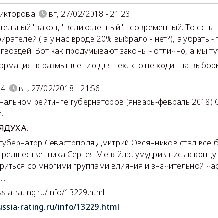
икторова
вт, 27/02/2018 - 21:23
тельный" закон, "великолепный" - современный. То есть 
ирателей ( а у нас вроде 20% выбрало - нет?), а убрать -
 гвоздей! Вот как продумывают законы - отлично, а мы 
ормация к размышлению для тех, кто не ходит на выбор
04
вт, 27/02/2018 - 21:56
нальном рейтинге губернаторов (январь-февраль 2018) О
.
 ЯДУХА:
губернатор Севастополя Дмитрий Овсянников стал всё 
предшественника Сергея Меняйло, умудрившись к концу 
риться со многими группами влияния и значительной ча
...
ssia-rating.ru/info/13229.html
ussia-rating.ru/info/13229.html