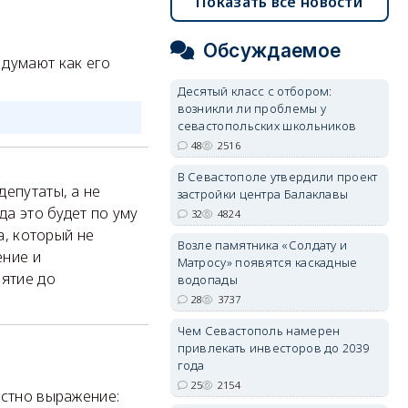
Показать все новости
Обсуждаемое
 думают как его
Десятый класс с отбором:
возникли ли проблемы у
севастопольских школьников
48
2516
В Севастополе утвердили проект
депутаты, а не
застройки центра Балаклавы
да это будет по уму
32
4824
а, который не
Возле памятника «Солдату и
ение и
Матросу» появятся каскадные
нятие до
водопады
28
3737
Чем Севастополь намерен
привлекать инвесторов до 2039
года
25
2154
естно выражение: