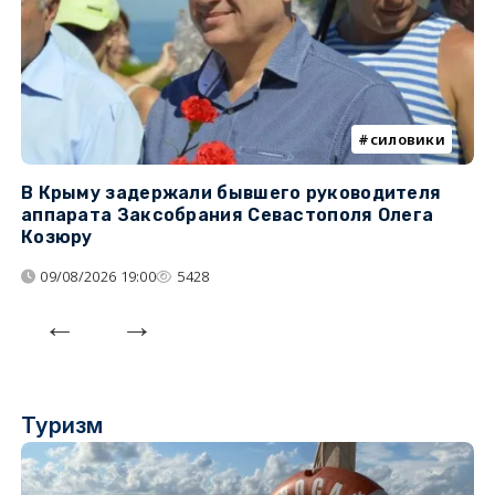
силовики
В Крыму задержали бывшего руководителя
К
аппарата Заксобрания Севастополя Олега
з
Козюру
«
09/08/2026 19:00
5428
Туризм