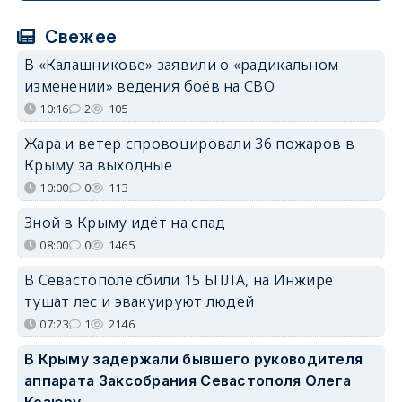
Свежее
В «Калашникове» заявили о «радикальном
изменении» ведения боёв на СВО
10:16
2
105
Жара и ветер спровоцировали 36 пожаров в
Крыму за выходные
10:00
0
113
Зной в Крыму идёт на спад
08:00
0
1465
В Севастополе сбили 15 БПЛА, на Инжире
тушат лес и эвакуируют людей
07:23
1
2146
В Крыму задержали бывшего руководителя
аппарата Заксобрания Севастополя Олега