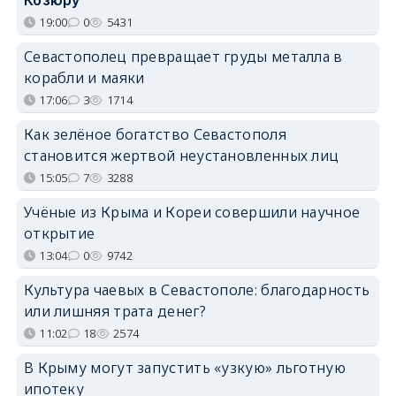
Козюру
19:00
0
5431
Севастополец превращает груды металла в
корабли и маяки
17:06
3
1714
Как зелёное богатство Севастополя
становится жертвой неустановленных лиц
15:05
7
3288
Учёные из Крыма и Кореи совершили научное
открытие
13:04
0
9742
Культура чаевых в Севастополе: благодарность
или лишняя трата денег?
11:02
18
2574
В Крыму могут запустить «узкую» льготную
ипотеку