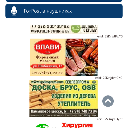
ForPost в наушниках
erid: 2SDnjdPjgYS
erid: 2SDnjdvhGXG
erid: 2SDnjcLUypt