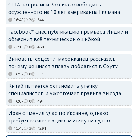
США попросили Россию освободить
осуждённого на 10 лет американца Гилмана
16:40
2
644
Facebook* снёс публикацию премьера Индии и
объяснил всё технической ошибкой
22:16
0
458
Виноваты соцсети: марокканец рассказал,
почему решился вплавь добраться в Сеуту
16:59
0
811
Китай пытается остановить утечку
специалистов и ужесточает правила выезда
16:07
0
494
Иран отменил удар по Украине, однако
требует компенсацию за атаку на судно
15:46
3
1291