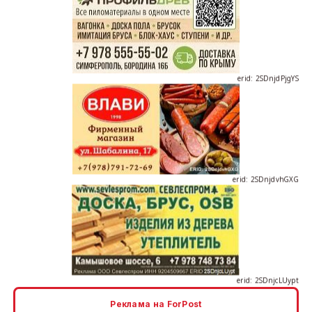
erid: 2SDnjdPjgYS
erid: 2SDnjdvhGXG
erid: 2SDnjcLUypt
Реклама на ForPost