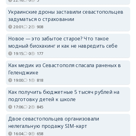
Украинские дроны заставили севастопольцев
задуматься о страховании
20:01
2
908
Новое — это забытое старое? Что такое
модный биохакинг и как не навредить себе
19:15
0
177
Как медик из Севастополя спасала раненых в
Геленджике
19:00
1
818
Как получить бюджетные 5 тысяч рублей на
подготовку детей к школе
17:06
2
845
Двое севастопольцев организовали
нелегальную продажу SIM-карт
16:04
0
658