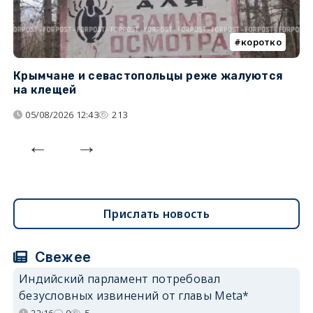
коротко
Крымчане и севастопольцы реже жалуются
В
на клещей
ц
05/08/2026 12:43
213
Прислать новость
Свежее
Индийский парламент потребовал
безусловных извинений от главы Meta*
22:16
0
5