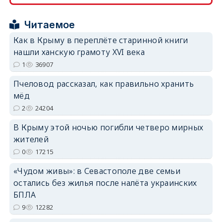
erid: 2SDnjcrDNw6
Читаемое
Как в Крыму в переплёте старинной книги
нашли ханскую грамоту XVI века
1
36907
Пчеловод рассказал, как правильно хранить
erid: 2SDnjdPjgYS
мёд
2
24204
В Крыму этой ночью погибли четверо мирных
жителей
0
17215
erid: 2SDnjdvhGXG
«Чудом живы»: в Севастополе две семьи
остались без жилья после налёта украинских
БПЛА
9
12282