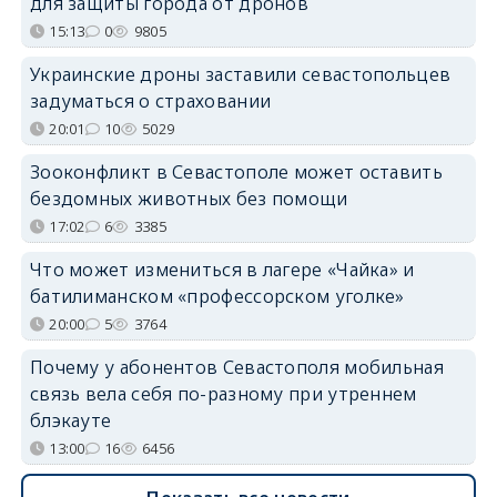
для защиты города от дронов
15:13
0
9805
Украинские дроны заставили севастопольцев
задуматься о страховании
20:01
10
5029
Зооконфликт в Севастополе может оставить
бездомных животных без помощи
17:02
6
3385
Что может измениться в лагере «Чайка» и
батилиманском «профессорском уголке»
20:00
5
3764
Почему у абонентов Севастополя мобильная
связь вела себя по-разному при утреннем
блэкауте
13:00
16
6456