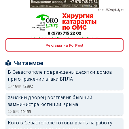
erid: 2SDnjcLUypt
erid: 2SDnjcrDNw6
Реклама на ForPost
Читаемое
В Севастополе повреждены десятки домов
при отражении атаки БПЛА
18
12892
erid: 2SDnjdPjgYS
Ханский дворец возглавил бывший
замминистра юстиции Крыма
6
10455
Кого в Севастополе готовы взять на работу
erid: 2SDnjdvhGXG