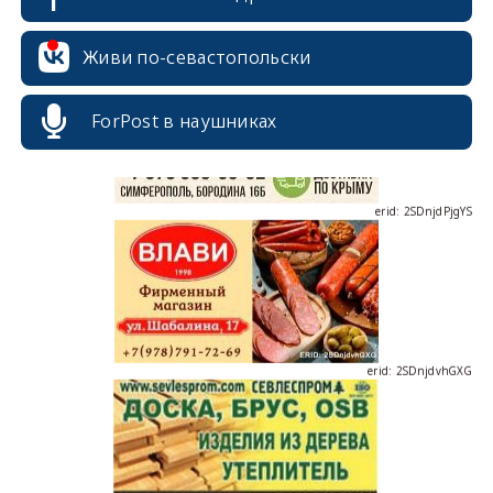
erid: 2SDnjcrDNw6
Живи по-севастопольски
ForPost в наушниках
erid: 2SDnjdPjgYS
erid: 2SDnjdvhGXG