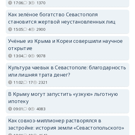
17:06
3
1370
Как зелёное богатство Севастополя
становится жертвой неустановленных лиц
15:05
4
2900
Учёные из Крыма и Кореи совершили научное
открытие
13:04
0
9078
Культура чаевых в Севастополе: благодарность
или лишняя трата денег?
11:02
17
2321
В Крыму могут запустить «узкую» льготную
ипотеку
09:01
0
4083
Как совхоз-миллионер растворялся в
застройке: история земли «Севастопольского»