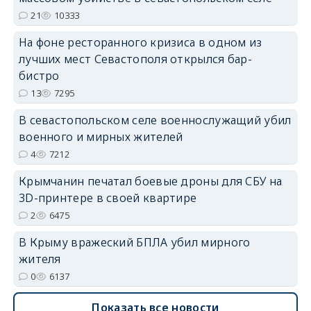
21
10333
На фоне ресторанного кризиса в одном из
лучших мест Севастополя открылся бар-
бистро
13
7295
erid: 2SDnjdvhGXG
В севастопольском селе военнослужащий убил
военного и мирных жителей
4
7212
Крымчанин печатал боевые дроны для СБУ на
3D-принтере в своей квартире
2
6475
В Крыму вражеский БПЛА убил мирного
жителя
0
6137
Показать все новости