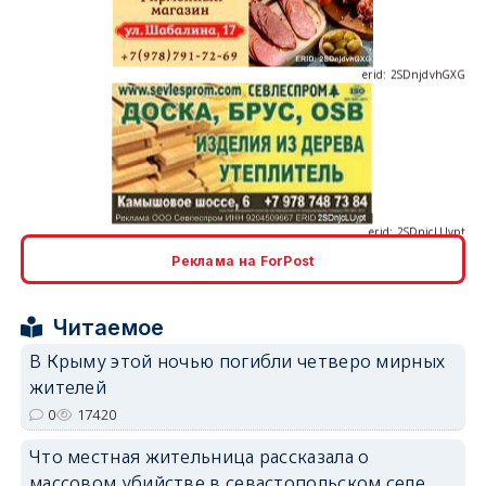
erid: 2SDnjdvhGXG
erid: 2SDnjcLUypt
Реклама на ForPost
erid: 2SDnjcrDNw6
Читаемое
В Крыму этой ночью погибли четверо мирных
жителей
0
17420
Что местная жительница рассказала о
erid: 2SDnjdPjgYS
массовом убийстве в севастопольском селе