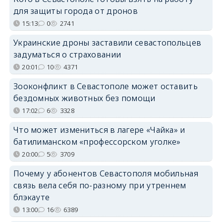
для защиты города от дронов
15:13
0
2741
Украинские дроны заставили севастопольцев
задуматься о страховании
20:01
10
4371
Зооконфликт в Севастополе может оставить
бездомных животных без помощи
17:02
6
3328
Что может измениться в лагере «Чайка» и
батилиманском «профессорском уголке»
20:00
5
3709
Почему у абонентов Севастополя мобильная
связь вела себя по-разному при утреннем
блэкауте
13:00
16
6389