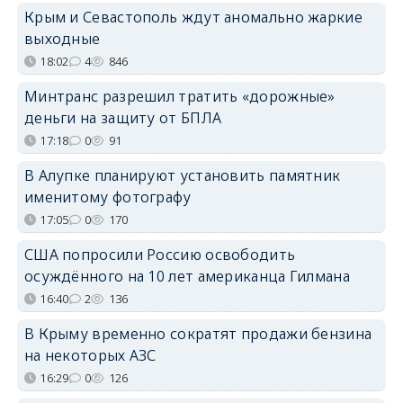
Крым и Севастополь ждут аномально жаркие
выходные
18:02
4
846
Минтранс разрешил тратить «дорожные»
деньги на защиту от БПЛА
17:18
0
91
В Алупке планируют установить памятник
именитому фотографу
17:05
0
170
США попросили Россию освободить
осуждённого на 10 лет американца Гилмана
16:40
2
136
В Крыму временно сократят продажи бензина
на некоторых АЗС
16:29
0
126