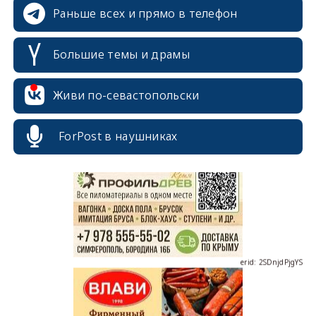
Раньше всех и прямо в телефон
Большие темы и драмы
Живи по-севастопольски
erid: 2SDnjcrDNw6
ForPost в наушниках
erid: 2SDnjdPjgYS