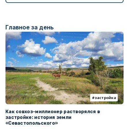
Главное за день
застройка
Как совхоз-миллионер растворялся в
К
застройке: история земли
н
«Севастопольского»
п