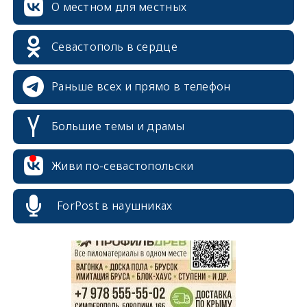
О местном для местных
Севастополь в сердце
Раньше всех и прямо в телефон
Большие темы и драмы
Живи по-севастопольски
erid: 2SDnjcrDNw6
ForPost в наушниках
erid: 2SDnjdPjgYS