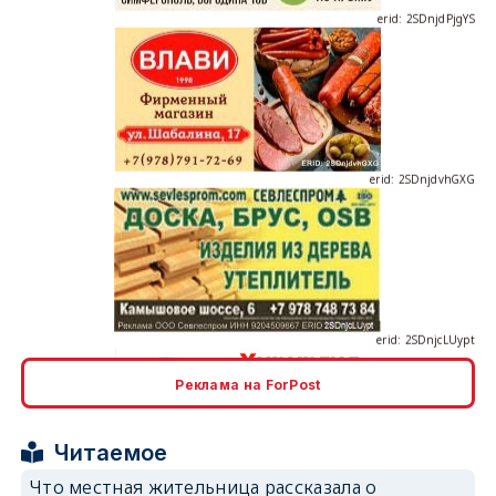
erid: 2SDnjdvhGXG
erid: 2SDnjcLUypt
Реклама на ForPost
erid: 2SDnjcrDNw6
Читаемое
Что местная жительница рассказала о