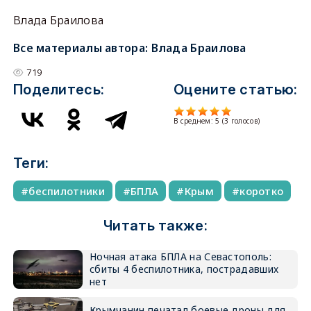
Влада Браилова
Все материалы автора:
Влада Браилова
719
Поделитесь:
Оцените статью:
В среднем:
5
(
3
голосов)
Теги:
беспилотники
БПЛА
Крым
коротко
Читать также:
Ночная атака БПЛА на Севастополь:
сбиты 4 беспилотника, пострадавших
нет
Крымчанин печатал боевые дроны для