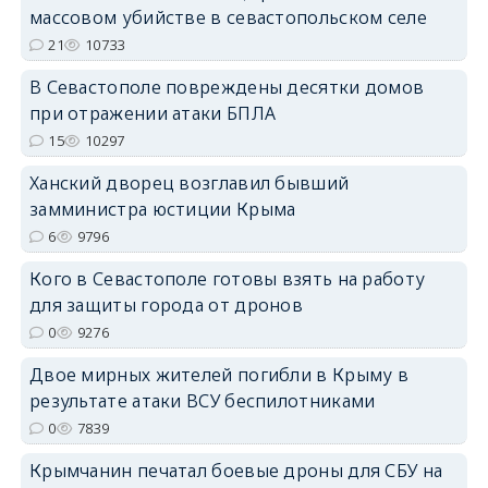
массовом убийстве в севастопольском селе
21
10733
В Севастополе повреждены десятки домов
erid: 2SDnjdPjgYS
при отражении атаки БПЛА
15
10297
Ханский дворец возглавил бывший
замминистра юстиции Крыма
6
9796
erid: 2SDnjdvhGXG
Кого в Севастополе готовы взять на работу
для защиты города от дронов
0
9276
Двое мирных жителей погибли в Крыму в
результате атаки ВСУ беспилотниками
0
7839
Крымчанин печатал боевые дроны для СБУ на