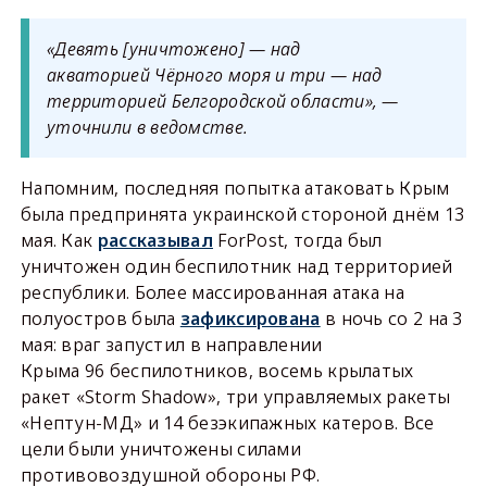
«Девять [уничтожено] — над
акваторией Чёрного моря и три — над
территорией Белгородской области», —
уточнили в ведомстве.
Напомним, последняя попытка атаковать Крым
была предпринята украинской стороной днём 13
мая. Как
рассказывал
ForPost, тогда был
уничтожен один беспилотник над территорией
республики. Более массированная атака на
полуостров была
зафиксирована
в ночь со 2 на 3
мая: враг запустил в направлении
Крыма 96 беспилотников, восемь крылатых
ракет «Storm Shadow», три управляемых ракеты
«Нептун-МД» и 14 безэкипажных катеров. Все
цели были уничтожены силами
противовоздушной обороны РФ.