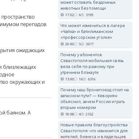
может оставить бездомных
животных без помощи
17:02
6
3199
е пространство
инимумом перепадов
Что может измениться в лагере
«Чайка» и батилиманском
«профессорском уголке»
20:00
5
3677
укрытия ожидающих
Почему у абонентов
Севастополя мобильная связь
вела себя по-разному при
жи близлежащих
утреннем блэкауте
бодное
13:00
16
6316
ство окружающих и
Почему наш бронепоезд стоит на
запасном пути? — Кеворкян
объяснил, зачем России играть
вторым номером
ой баяном. А
18:08
4
2552
Новые правила благоустройства
Севастополя: что изменится для
жителей, бизнеса и владельцев