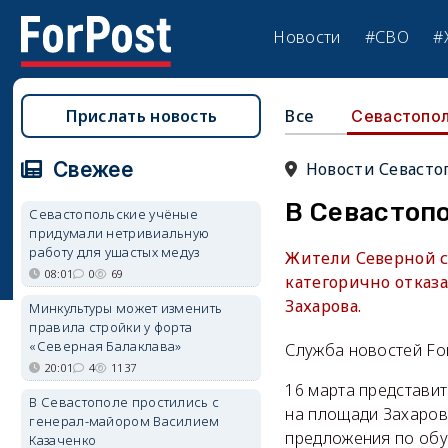
Новости
#СВО
#
Прислать новость
Все
Севастопо
Свежее
Новости Севасто
В Севастопо
Севастопольские учёные
придумали нетривиальную
работу для ушастых медуз
Жители Северной с
08:01
0
69
категорично отказ
Захарова.
Минкультуры может изменить
правила стройки у форта
«Северная Балаклава»
Служба новостей Fo
20:01
4
1137
16 марта представи
В Севастополе простились с
на площади Захарова
генерал-майором Василием
предложения по обу
Казаченко