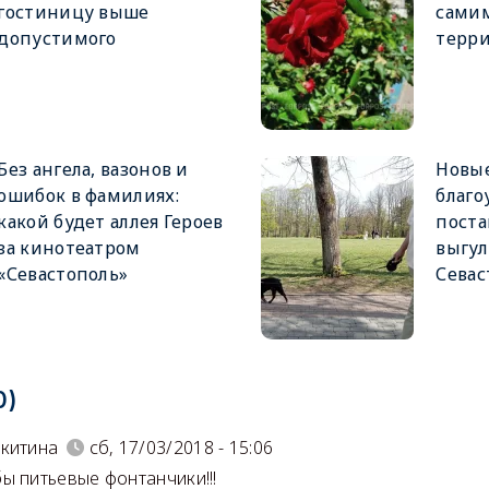
гостиницу выше
самим
допустимого
терр
Без ангела, вазонов и
Новые
ошибок в фамилиях:
благо
какой будет аллея Героев
поста
за кинотеатром
выгул
«Севастополь»
Севас
0)
китина
сб, 17/03/2018 - 15:06
ы питьевые фонтанчики!!!