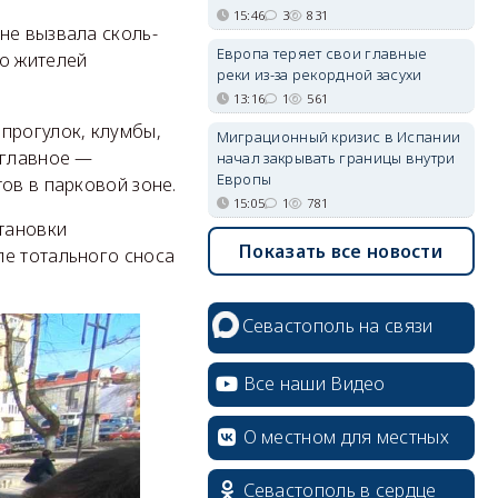
15:46
3
831
не вызвала сколь-
Европа теряет свои главные
ко жителей
реки из-за рекордной засухи
13:16
1
561
прогулок, клумбы,
Миграционный кризис в Испании
 главное —
начал закрывать границы внутри
Европы
ов в парковой зоне.
15:05
1
781
становки
Показать все новости
ле тотального сноса
Севастополь на связи
Все наши Видео
О местном для местных
Севастополь в сердце