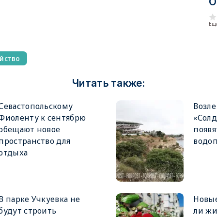
О
Еще
йство
Читать также:
Севастопольскому
Возле
Фиоленту к сентябрю
«Солд
обещают новое
появя
пространство для
водо
отдыха
В парке Учкуевка не
Новые
будут строить
ли жи