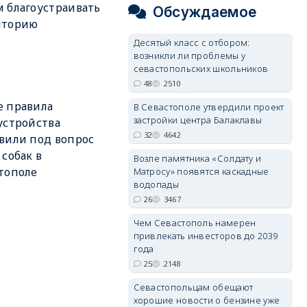
 благоустраивать
Обсуждаемое
иторию
Десятый класс с отбором:
возникли ли проблемы у
севастопольских школьников
48
2510
 правила
В Севастополе утвердили проект
застройки центра Балаклавы
устройства
32
4642
вили под вопрос
 собак в
Возле памятника «Солдату и
тополе
Матросу» появятся каскадные
водопады
26
3467
Чем Севастополь намерен
привлекать инвесторов до 2039
года
25
2148
Севастопольцам обещают
хорошие новости о бензине уже