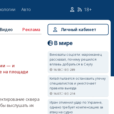
18+
нологии
Авто
Видео
Личный кабинет
Реклама
В мире
Виноваты соцсети: марокканец
рассказал, почему решился
вплавь добраться в Сеуту
ами — и
16:59
0
289
е на площади
Китай пытается остановить утечку
специалистов и ужесточает
правила выезда
16:07
0
214
ектирование сквера
Иран отменил удар по Украине,
обы выслушать их
однако требует компенсацию за
атаку на судно