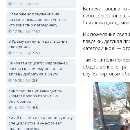
18:02
1
1899
Встреча прошла по и
Совершено покушение на
либо серьёзного аж
разработчика дронов «Упырь» —
близлежащих домов
что известно к этому часу
17:18
2
1183
Их пожелания свели
лавочки, детская п
В Крыму изменили расписание
электричек
категоричное! — отс
17:02
0
2953
Также жители потреб
Виноваты соцсети: марокканец
общественного тран
рассказал, почему решился
других торговых объ
вплавь добраться в Сеуту
16:59
0
289
Крымчан на полевых кухнях
кормят повара из элитных
ресторанов
16:47
1
385
Китай пытается остановить утечку
специалистов и ужесточает
правила выезда