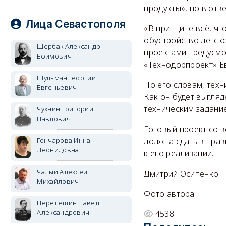
продукты», но в отв
Лица Севастополя
«В принципе всё, чт
обустройство детск
Щербак Александр
проектами предусмо
Ефимович
«Технодорпроект» Е
Шульман Георгий
По его словам, тех
Евгеньевич
Как он будет выгляд
техническим задани
Чухнин Григорий
Павлович
Готовый проект со 
Гончарова Инна
должна сдать в прав
Леонидовна
к его реализации.
Чалый Алексей
Дмитрий Осипенко
Михайлович
Фото автора
Перелешин Павел
Александрович
4538