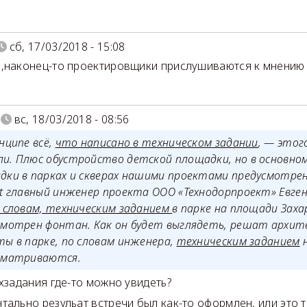
сб, 17/03/2018 - 15:08
,наконец-то проектировщики прислушиваются к мнению 
вс, 18/03/2018 - 08:56
нципе всё,
что написано в техническом задании
, — этог
и. Плюс обустройство детской площадки, но в основно
дки в парках и скверах нашими проектами предусмотре
st главный инженер проекта ООО «Технодорпроект» Евген
о словам, техническим заданием
в парке на площади Зах
смотрен фонтан. Как он будет выглядеть, решат архит
ты в парке, по словам инженера,
техническим заданием
сматриваются.
ехзадания где-то можно увидеть?
тально резульат встречи был как-то оформлен, или это та