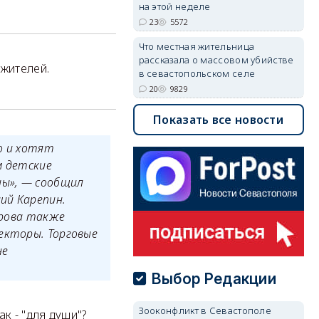
на этой неделе
23
5572
Что местная жительница
рассказала о массовом убийстве
жителей.
в севастопольском селе
20
9829
Показать все новости
о и хотят
м детские
ны», — сообщил
ий Карепин.
арова также
екторы. Торговые
не
Выбор Редакции
Зооконфликт в Севастополе
к - "для души"?