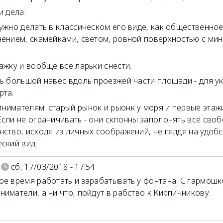
и дела:
нужно делать в классическом его виде, как общественно
нением, скамейками, светом, ровной поверхностью с м
тажку и вообще все ларьки снести.
ть большой навес вдоль проезжей части площади - для 
рта.
нимателям: старый рынок и рыонк у моря и первые эта
Если не ограничивать - они склонны заполонять всё сво
нство, исходя из личных соображений, не гялдя на удоб
еский вид.
сб, 17/03/2018 - 17:54
ое время работать и зарабатывать у фонтана. С гармошк
ниматели, а ни что, пойдут в рабство к Кирпичникову.