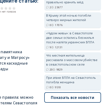
цените статью:
правильно хранить мёд
2
23677
 нет голосов
erid: 2SDnjdvhGXG
В Крыму этой ночью погибли
четверо мирных жителей
0
17076
«Чудом живы»: в Севастополе
две семьи остались без жилья
после налёта украинских БПЛА
9
12131
 памятника
Что местная жительница
ату и Матросу»
рассказала о массовом убийстве
тся каскадные
в севастопольском селе
пады
20
9829
При атаке БПЛА на Севастополь
погибла женщина
0
9510
 правила: можно
Показать все новости
телям Севастополя