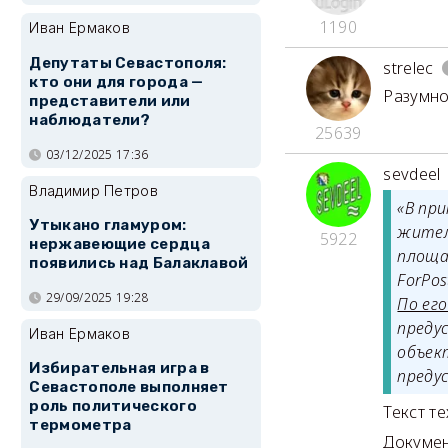
1190
Иван Ермаков
Депутаты Севастополя:
strelec
кто они для города —
Разумно
представители или
наблюдатели?
25639
03/12/2025 17:36
sevdeel
Владимир Петров
«В при
Утыкано гламуром:
жител
5922
нержавеющие сердца
площа
появились над Балаклавой
ForPo
29/09/2025 19:28
По ег
преду
Иван Ермаков
объек
Избирательная игра в
преду
Севастополе выполняет
роль политического
Текст т
термометра
Докумен