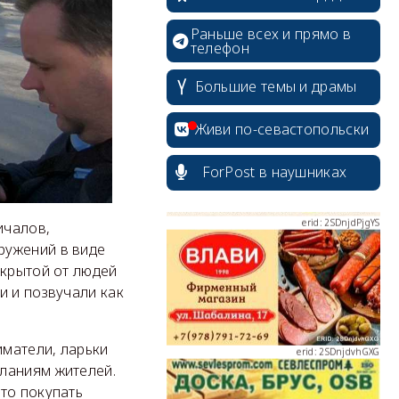
Раньше всех и прямо в
телефон
erid: 2SDnjcrDNw6
Большие темы и драмы
Живи по-севастопольски
ForPost в наушниках
erid: 2SDnjdPjgYS
ичалов,
ружений в виде
акрытой от людей
и и позвучали как
erid: 2SDnjdvhGXG
матели, ларьки
ланиям жителей.
то покупать