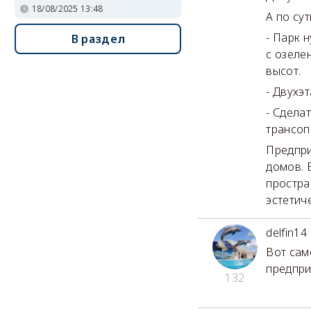
18/08/2025 13:48
А по сут
- Парк 
В раздел
с озеле
высот.
- Двухэ
- Сдела
трансоп
Предпри
домов. 
простра
эстетич
delfin14
Вот сам
предпри
132