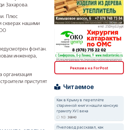
ди Захарова.
ли. Плюс
erid: 2SDnjcLUypt
и скверах нашими
ООО
редусмотрен фонтан.
словам инженера,
erid: 2SDnjcrDNw6
Реклама на ForPost
а организация
 строители приступят
Читаемое
Как в Крыму в переплёте
старинной книги нашли ханскую
erid: 2SDnjdPjgYS
грамоту XVI века
1
36840
Пчеловод рассказал, как