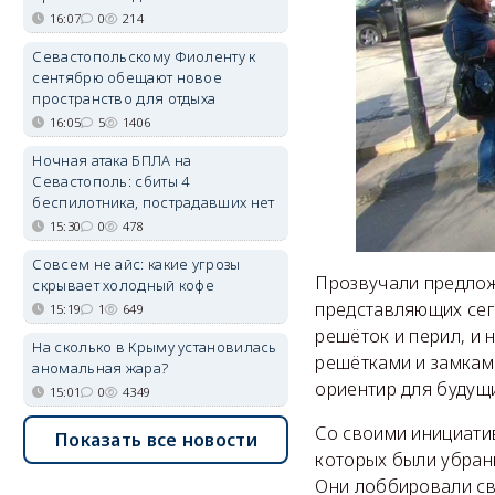
16:07
0
214
Севастопольскому Фиоленту к
сентябрю обещают новое
пространство для отдыха
16:05
5
1406
Ночная атака БПЛА на
Севастополь: сбиты 4
беспилотника, пострадавших нет
15:30
0
478
Совсем не айс: какие угрозы
Прозвучали предлож
скрывает холодный кофе
представляющих сег
15:19
1
649
решёток и перил, и 
На сколько в Крыму установилась
решётками и замками
аномальная жара?
ориентир для будущи
15:01
0
4349
Со своими инициати
Показать все новости
которых были убран
Они лоббировали св