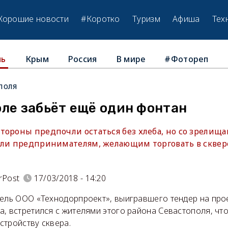
Хорошие новости
#Коротко
Туризм
Афиша
Тех
Крым
Россия
В мире
#Фотореп
ль
поля
ле забьёт ещё один фонтан
тороны предпочли остаться без хлеба, но со зрелищ
али предпринимателям, желающим торговать в сквер
rPost
17/03/2018 - 14:20
тель ООО «Технодорпроект», выигравшего тендер на про
, встретился с жителями этого района Севастополя, чт
стройству сквера.