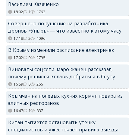
Василием Казаченко
18:02
1
1762
Совершено покушение на разработчика
дронов «Упырь» — что известно к этому часу
17:18
2
1096
В Крыму изменили расписание электричек
17:02
0
2795
Виноваты соцсети: марокканец рассказал,
почему решился вплавь добраться в Сеуту
16:59
0
266
Крымчан на полевых кухнях кормят повара из
элитных ресторанов
16:47
1
337
Китай пытается остановить утечку
специалистов и ужесточает правила выезда