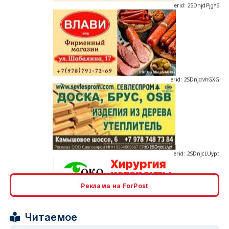
erid: 2SDnjdvhGXG
erid: 2SDnjcLUypt
Реклама на ForPost
erid: 2SDnjcrDNw6
Читаемое