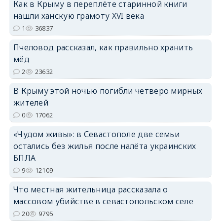
Как в Крыму в переплёте старинной книги
нашли ханскую грамоту XVI века
1
36837
erid: 2SDnjdPjgYS
Пчеловод рассказал, как правильно хранить
мёд
2
23632
В Крыму этой ночью погибли четверо мирных
жителей
erid: 2SDnjdvhGXG
0
17062
«Чудом живы»: в Севастополе две семьи
остались без жилья после налёта украинских
БПЛА
9
12109
Что местная жительница рассказала о
массовом убийстве в севастопольском селе
20
9795