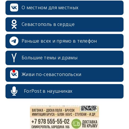
О местном для местных
Севастополь в сердце
Раньше всех и прямо в телефон
Большие темы и драмы
erid: 2SDnjcrDNw6
Живи по-севастопольски
ForPost в наушниках
erid: 2SDnjdPjgYS