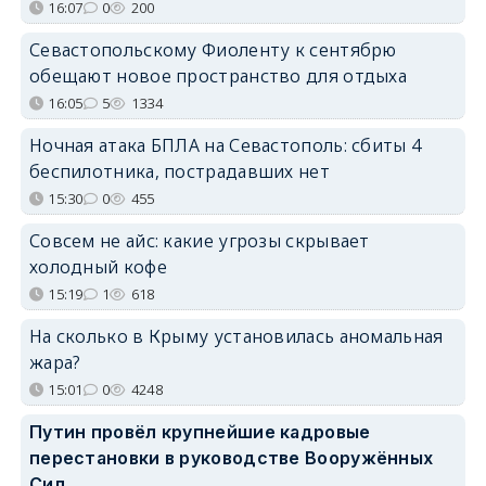
16:07
0
200
Севастопольскому Фиоленту к сентябрю
обещают новое пространство для отдыха
16:05
5
1334
Ночная атака БПЛА на Севастополь: сбиты 4
беспилотника, пострадавших нет
15:30
0
455
Совсем не айс: какие угрозы скрывает
холодный кофе
15:19
1
618
На сколько в Крыму установилась аномальная
жара?
15:01
0
4248
Путин провёл крупнейшие кадровые
перестановки в руководстве Вооружённых
Сил