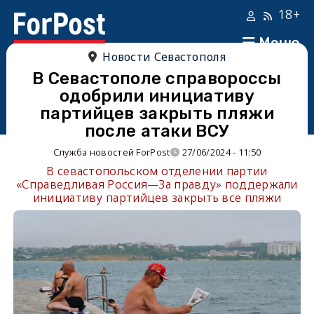
18+
Меню
Новости Севастополя
В Севастополе справороссы
одобрили инициативу
партийцев закрыть пляжи
после атаки ВСУ
Служба новостей ForPost
27/06/2024 - 11:50
В севастопольском отделении партии
«Справедливая Россия—За правду» поддержали
инициативу партийцев закрыть все пляжи