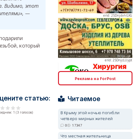
а. Видимо, этот
оителями», —
erid: 2SDnjcLUypt
 подарили
езьбой, который
Реклама на ForPost
erid: 2SDnjcrDNw6
цените статью:
Читаемое
В Крыму этой ночью погибли
среднем:
1
(
3
голосов)
четверо мирных жителей
0
17347
erid: 2SDnjdPjgYS
Что местная жительница