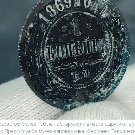
озрастом более 150 лет обнаружили вместе с другими ар
о:
Пресс-служба музея-заповедника «Херсонес Тавричес