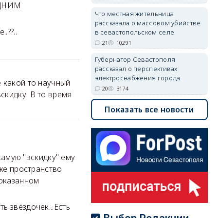
ОДНИМ
Что местная жительница
рассказала о массовом убийстве
.??..
в севастопольском селе
21
10291
Губернатор Севастополя
рассказал о перспективах
электроснабжения города
е какой то научный
20
3174
скидку. В то время
Показать все новости
 самую "вскидку" ему
 же пространство
доказанном
ять звёздочек...Есть