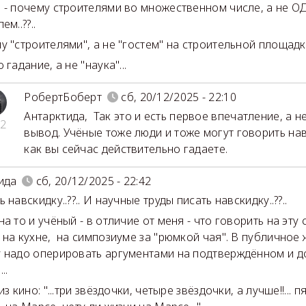
 - почему строителями во множественном числе, а не 
ем..??..
 "строителями", а не "гостем" на строительной площадке.
 гадание, а не "наука"...
РобертБоберт
сб, 20/12/2025 - 22:10
Антарктида
,
Так это и есть первое впечатление, а н
2
вывод. Учёные тоже люди и тоже могут говорить нав
как вы сейчас действительно гадаете.
ида
сб, 20/12/2025 - 22:42
 навскидку..??.. И научные труды писать навскидку..??..
а то и учёный - в отличие от меня - что говорить на эту
 на кухне, на симпозиуме за "рюмкой чая". В публичное
 надо оперировать аргументами на подтверждённом и 
..
из кино: "...три звёздочки, четыре звёздочки, а лучше!!... п