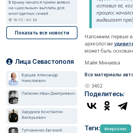
В Крыму начался приём заявок
оставил её, ко
на «школьные» выплаты для
процесс началс
многодетных семей
выдвигает пре
10:17
0
63
Показать все новости
Напомним: первые в
археологам
удивит
может быть основани
Лица Севастополя
Майя Минаева
Все материалы авт
Бурцев Александр
Николаевич
3402
Поделитесь:
Папанин Иван Дмитриевич
Заруднев Константин
Валерьевич
Теги:
херсонес
Тупчаненко Евгений