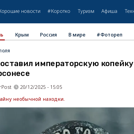
Хорошие новости
#Коротко
Туризм
Афиша
Тех
Крым
Россия
В мире
#Фотореп
ль
поля
 оставил императорскую копейку
рсонесе
rPost
20/12/2025 - 15:05
айну необычной находки.