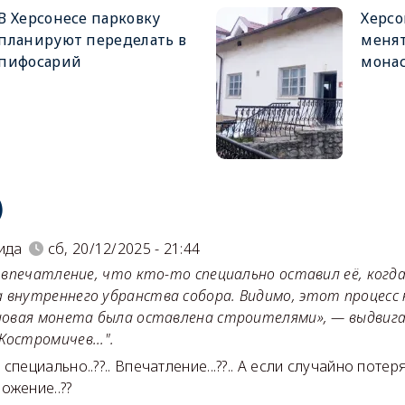
В Херсонесе парковку
Херсо
планируют переделать в
менят
пифосарий
мона
)
ида
сб, 20/12/2025 - 21:44
ое впечатление, что кто-то специально оставил её, когд
 внутреннего убранства собора. Видимо, этот процесс 
 новая монета была оставлена строителями», — выдви
Костромичев...".
специально..??.. Впечатление...??.. А если случайно потеря
ожение..??