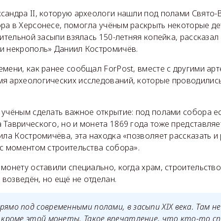
сандра II, которую археологи нашли под полами Свято
ра в Херсонесе, помогла учёным раскрыть некоторые де
оительной засыпи взялась 150-летняя копейка, рассказа
и некрополь» Даниил Костромичёв.
мени, как ранее сообщал ForPost, вместе с другими ар
мя археологических исследований, которые проводилис
 учёным сделать важное открытие: под полами собора ес
Таврического, но и монета 1869 года тоже представляет
ила Костромичёва, эта находка «позволяет рассказать и
 с моментом строительства собора».
монету оставили специально, когда храм, строительств
л возведён, но ещё не отделан.
рямо под современными полами, в засыпи XIX века. Там н
, кроме этой монеты. Такое впечатление, что кто-то с