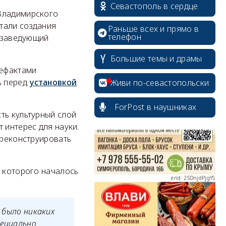
Севастополь в сердце
-Владимирского
тали создания
Раньше всех и прямо в
телефон
л заведующий
Большие темы и драмы
erid: 2SDnjcrDNw6
тефактами
ь перед
установкой
Живи по-севастопольски
ForPost в наушниках
ть культурный слой
 интерес для науки.
 реконструировать
erid: 2SDnjdPjgYS
о которого началось
е было никаких
erid: 2SDnjdvhGXG
пециально