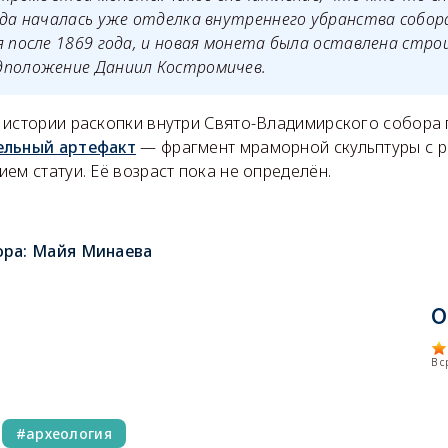
гда началась уже отделка внутреннего убранства собор
я после 1869 года, и новая монета была оставлена стр
дположение Даниил Костромичев.
 истории раскопки внутри Свято-Владимирского собора
ельный артефакт
— фрагмент мраморной скульптуры с р
ем статуи. Её возраст пока не определён.
ора:
Майя Минаева
О
В 
археология