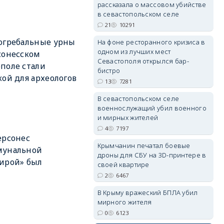
рассказала о массовом убийстве
в севастопольском селе
21
10291
огребальные урны
На фоне ресторанного кризиса в
одном из лучших мест
сонесском
erid: 2SDnjdvhGXG
Севастополя открылся бар-
поле стали
бистро
кой для археологов
13
7281
В севастопольском селе
военнослужащий убил военного
и мирных жителей
4
7197
ерсонес
Крымчанин печатал боевые
мунальной
дроны для СБУ на 3D-принтере в
ирой» был
своей квартире
2
6467
В Крыму вражеский БПЛА убил
мирного жителя
0
6123