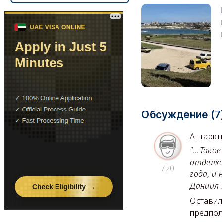
Обсуждение (7
Антаркт
"...Так
отделка
720
года, и
Даниил 
Оставил 
предпол