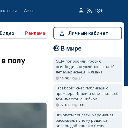
18+
нологии
Авто
Видео
Личный кабинет
Реклама
В мире
 в полу
США попросили Россию
освободить осуждённого на 10
лет американца Гилмана
16:40
0
21
Facebook* снёс публикацию
премьера Индии и объяснил всё
технической ошибкой
22:16
0
339
Виноваты соцсети: марокканец
рассказал, почему решился
вплавь добраться в Сеуту