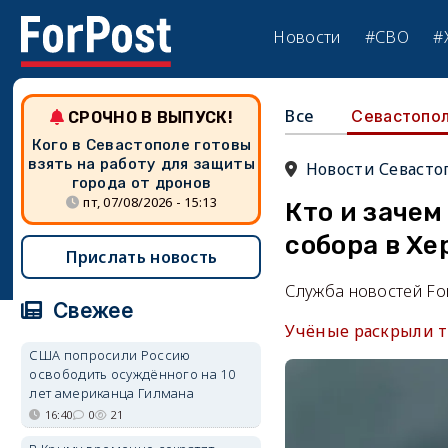
Новости
#СВО
#
Все
Севастопо
СРОЧНО В ВЫПУСК!
Кого в Севастополе готовы
взять на работу для защиты
Новости Севасто
города от дронов
пт, 07/08/2026 - 15:13
Кто и зачем
собора в Хе
Прислать новость
Служба новостей Fo
Свежее
Учёные раскрыли т
США попросили Россию
освободить осуждённого на 10
лет американца Гилмана
16:40
0
21