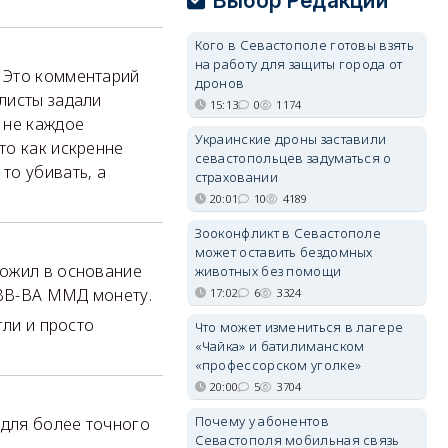
Выбор Редакции
Кого в Севастополе готовы взять
на работу для защиты города от
. Это комментарий
дронов
алисты задали
15:13
0
1174
 не каждое
Украинские дроны заставили
то как искренне
севастопольцев задуматься о
то убивать, а
страховании
20:01
10
4189
Зооконфликт в Севастополе
может оставить бездомных
ложил в основание
животных без помощи
ИВВ-ВА ММД монету.
17:02
6
3324
ли и просто
Что может измениться в лагере
«Чайка» и батилиманском
«профессорском уголке»
20:00
5
3704
Почему у абонентов
 для более точного
Севастополя мобильная связь