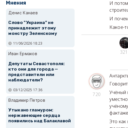
Мнения
И потом
строител
Денис Канаев
И почему
Слово "Украина" не
Какое-то
принадлежит этому
монстру Зеленскому
11/06/2026 18:23
321
Иван Ермаков
Депутаты Севастополя:
кто они для города —
представители или
Антаркт
наблюдатели?
Говорить
03/12/2025 17:36
Учёный н
720
уместно
Владимир Петров
учёному
Утыкано гламуром:
фактаже.
нержавеющие сердца
появились над Балаклавой
Это как 