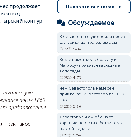
нес продолжает
Показать все новости
ься под
стырский контур
Обсуждаемое
В Севастополе утвердили проект
застройки центра Балаклавы
32
5434
Возле памятника «Солдату и
Матросу» появятся каскадные
водопады
28
4173
Чем Севастополь намерен
а началась уже
привлекать инвесторов до 2039
начался после 1869
года
25
2186
гает предположение
Севастопольцам обещают
хорошие новости о бензине уже
л - как такое
на этой неделе
23
5764