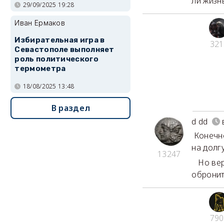
ли жизнь
29/09/2025 19:28
Иван Ермаков
Избирательная игра в
321
Севастополе выполняет
роль политического
термометра
18/08/2025 13:48
В раздел
d dd
Конечно
на долг
13247
Но веро
обронит
790