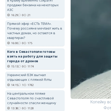
В Крыму временно сократят
продажи бензина на некоторых
АЗС
16:29
0
21
Прямой эфир «ЕСТЬ ТЕМА».
Почему россияне мечтают жить в
частных домах, но остаются в
квартирах?
16:00
0
175
Кого в Севастополе готовы
взять на работу для защиты
города от дронов
15:13
0
1174
Украинский БЭК выгнал
отдыхающих с пляжей Ялты
14:15
1
1782
На центральном пляже
Севастополя по счастливой
Копейку в
случайности спасли женщину
Фот
13:38
0
1128