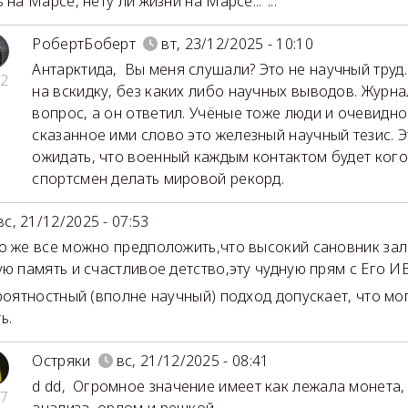
 на Марсе, нету ли жизни на Марсе..."...
РобертБоберт
вт, 23/12/2025 - 10:10
Антарктида
,
Вы меня слушали? Это не научный труд
2
на вскидку, без каких либо научных выводов. Журн
вопрос, а он ответил. Учёные тоже люди и очевидно
сказанное ими слово это железный научный тезис. Э
ожидать, что военный каждым контактом будет кого 
спортсмен делать мировой рекорд.
вс, 21/12/2025 - 07:53
 же все можно предположить,что высокий сановник за
ую память и счастливое детство,эту чудную прям с Его 
ятностный (вполне научный) подход допускает, что мог
ь.
Остряки
вс, 21/12/2025 - 08:41
d dd
,
Огромное значение имеет как лежала монета,
7