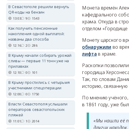
В Севастополе решили вернуть
Монета времён Алек
QR-коды на бензин
кафедрального собо
13:03
9
1543
храма. Откуда в стр
отделом «Городище 
Как получить пенсионные
накопления одной выплатой:
названы два способа
Монету царского вре
12:16
2
286
обнаружили
во вре
лифта
в храме.
В Крыму начали собирать урожай
сливы — первые 11 тонн уже на
Раскопки позволили
прилавках
городища Херсонеса 
12:10
0
101
Так, по словам Дани
В Крыму простились с четырьмя
историю, связанную
участниками спецоперации
12:00
0
1750
По мнению учёного, 
Власти Севастополя услышали
в 1861 году, уже бы
операторов севастопольских
пляжей
«Мы нашли её п
11:01
1
2014
других находок