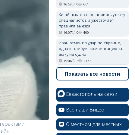
16:59
0
661
Китай пытается остановить утечку
специалистов и ужесточает
правила выезда
16:07
0
400
Иран отменил удар по Украине,
однако требует компенсацию за
атаку на судно
15:46
3
1177
Показать все новости
Севастополь на связи
Все наши Видео
тефактами.
О местном для местных
кий»