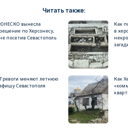
Читать также:
ЮНЕСКО вынесла
Как п
решение по Херсонесу,
в хер
не посетив Севастополь
некро
загад
Тревоги меняют летнюю
Как Х
афишу Севастополя
«ком
кварт