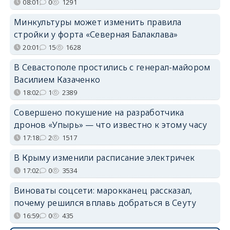
08:01
0
1291
Минкультуры может изменить правила
стройки у форта «Северная Балаклава»
20:01
15
1628
В Севастополе простились с генерал-майором
Василием Казаченко
18:02
1
2389
Совершено покушение на разработчика
дронов «Упырь» — что известно к этому часу
17:18
2
1517
В Крыму изменили расписание электричек
17:02
0
3534
Виноваты соцсети: марокканец рассказал,
почему решился вплавь добраться в Сеуту
16:59
0
435