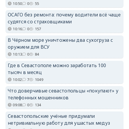
10:50
0
55
ОСАГО без ремонта: почему водители всё чаще
судятся со страховщиками
10:16
0
157
В Чёрном море уничтожены два сухогруза с
оружием для ВСУ
10:13
0
84
Где в Севастополе можно заработать 100
тысяч в месяц
10:02
7
1049
Что доверчивые севастопольцы «покупают» у
телефонных мошенников
09:08
0
134
Севастопольские учёные придумали
нетривиальную работу для ушастых медуз