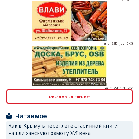
erid: 2SDnjdvhGXG
erid: 2SDnjcLUypt
Реклама на ForPost
erid: 2SDnjcrDNw6
Читаемое
Как в Крыму в переплёте старинной книги
нашли ханскую грамоту XVI века