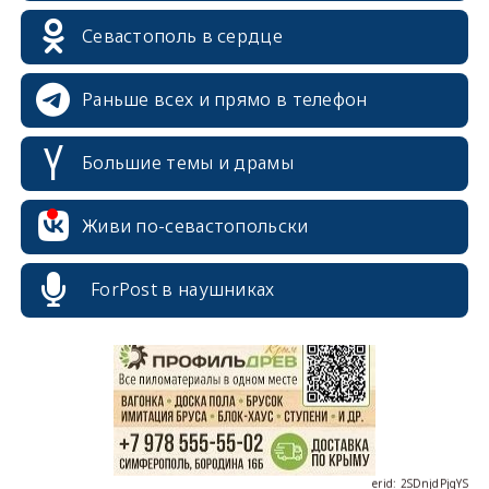
Севастополь в сердце
Раньше всех и прямо в телефон
Большие темы и драмы
erid: 2SDnjcrDNw6
Живи по-севастопольски
ForPost в наушниках
erid: 2SDnjdPjgYS