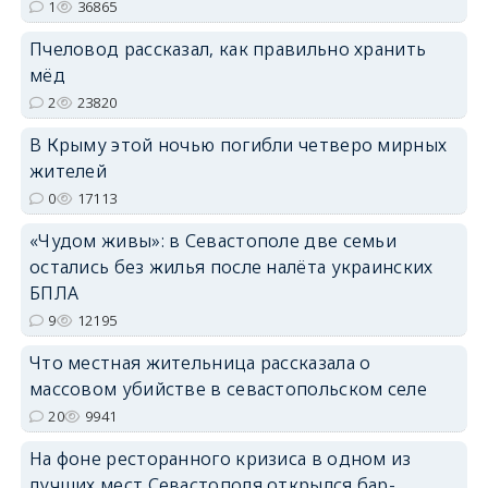
1
36865
erid: 2SDnjdPjgYS
Пчеловод рассказал, как правильно хранить
мёд
2
23820
В Крыму этой ночью погибли четверо мирных
жителей
erid: 2SDnjdvhGXG
0
17113
«Чудом живы»: в Севастополе две семьи
остались без жилья после налёта украинских
БПЛА
9
12195
Что местная жительница рассказала о
массовом убийстве в севастопольском селе
20
9941
На фоне ресторанного кризиса в одном из
лучших мест Севастополя открылся бар-