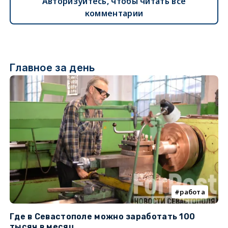
Авторизуйтесь, чтобы читать все
комментарии
Главное за день
работа
Где в Севастополе можно заработать 100
М
тысяч в месяц
с