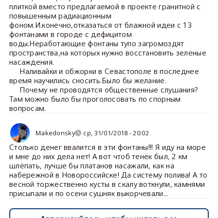
плиткой вместо предлагаемой в проекте гранитной с
повышенным радиационным
фоном.И.конечно,отказаться от блажной идеи с 13
фонтанами в городе с дефицитом
воды.Неработающие фонтаны тупо загромоздят
пространства,на которых нужно восстановить зеленые
насаждения.
Наливайки и обжорки в Севастополе в последнее
время научились сносить.Было бы желание.
Почему не проводятся общественные слушания?
Там можно было бы проголосовать по спорным
вопросам.
Makedonsky
ср, 31/01/2018 - 20:02
Столько денег ввалится в эти фонтаны!!! Я иду на море
и мне до них дела нет! А вот чтоб тенёк был, 2 км
шлёпать, лучше бы платанов насажали, как на
набережной в Новороссийске! Да систему полива! А то
весной торжественно кусты в скалу воткнули, камнями
присыпали и по осени сушняк выкорчевали...