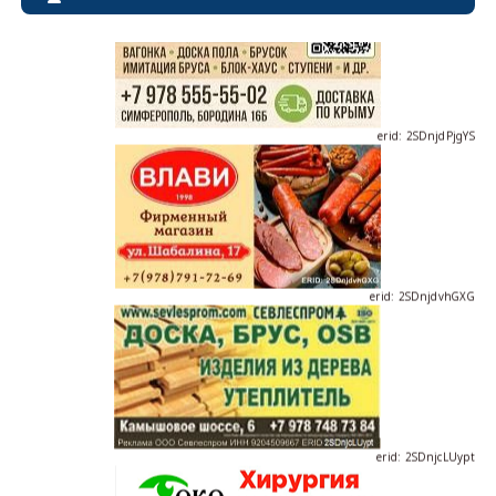
erid: 2SDnjdPjgYS
erid: 2SDnjdvhGXG
erid: 2SDnjcLUypt