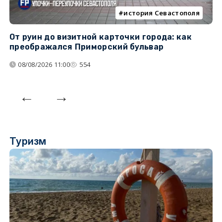
история Севастополя
От руин до визитной карточки города: как
С
преображался Приморский бульвар
с
08/08/2026 11:00
554
Туризм