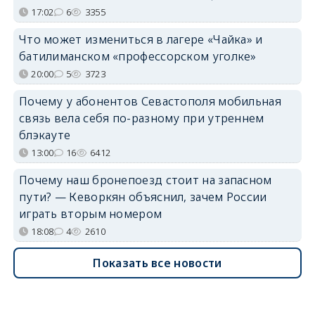
17:02
6
3355
Что может измениться в лагере «Чайка» и
батилиманском «профессорском уголке»
20:00
5
3723
Почему у абонентов Севастополя мобильная
связь вела себя по-разному при утреннем
блэкауте
13:00
16
6412
Почему наш бронепоезд стоит на запасном
пути? — Кеворкян объяснил, зачем России
играть вторым номером
18:08
4
2610
Показать все новости