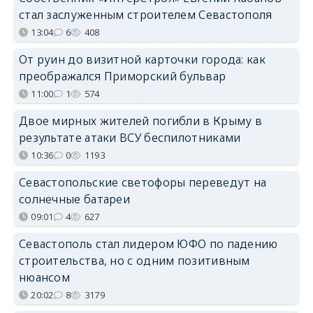
стал заслуженным строителем Севастополя
13:04
6
408
От руин до визитной карточки города: как
преображался Приморский бульвар
11:00
1
574
Двое мирных жителей погибли в Крыму в
результате атаки ВСУ беспилотниками
10:36
0
1193
Севастопольские светофоры переведут на
солнечные батареи
09:01
4
627
Севастополь стал лидером ЮФО по падению
строительства, но с одним позитивным
нюансом
20:02
8
3179