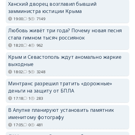
Ханский дворец возглавил бывший
замминистра юстиции Крыма
19:00
5
7149
Любовь живёт три года? Почему новая песня
стала гимном тысяч россиянок
18:20
4
962
Крым и Севастополь ждут аномально жаркие
выходные
18:02
5
3248
Минтранс разрешил тратить «дорожные»
деньги на защиту от БПЛА
17:18
1
283
В Алупке планируют установить памятник
именитому фотографу
17:05
0
481