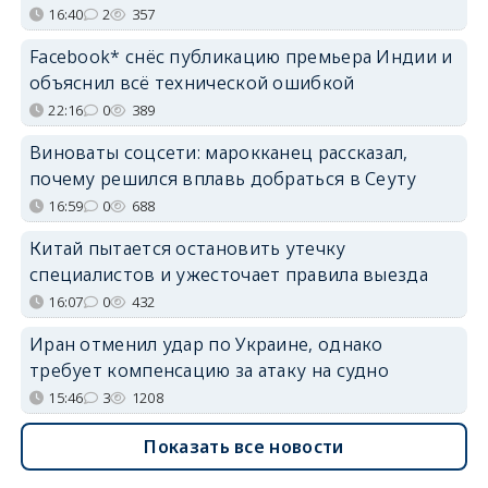
16:40
2
357
Facebook* снёс публикацию премьера Индии и
объяснил всё технической ошибкой
22:16
0
389
Виноваты соцсети: марокканец рассказал,
почему решился вплавь добраться в Сеуту
16:59
0
688
Китай пытается остановить утечку
специалистов и ужесточает правила выезда
16:07
0
432
Иран отменил удар по Украине, однако
требует компенсацию за атаку на судно
15:46
3
1208
Показать все новости