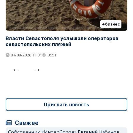
бизнес
Власти Севастополя услышали операторов
П
севастопольских пляжей
о
07/08/2026 11:01
3551
Прислать новость
Свежее
Собственник «ИнтерСтроя» Евгений Кабанов