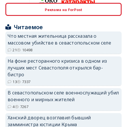
Реклама на ForPost
erid: 2SDnjcrDNw6
Читаемое
Что местная жительница рассказала о
массовом убийстве в севастопольском селе
21
10498
erid: 2SDnjdPjgYS
На фоне ресторанного кризиса в одном из
лучших мест Севастополя открылся бар-
бистро
13
7337
В севастопольском селе военнослужащий убил
erid: 2SDnjdvhGXG
военного и мирных жителей
4
7267
Ханский дворец возглавил бывший
замминистра юстиции Крыма