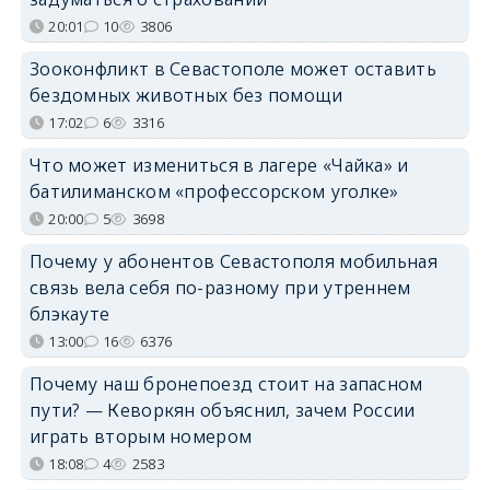
20:01
10
3806
Зооконфликт в Севастополе может оставить
бездомных животных без помощи
17:02
6
3316
Что может измениться в лагере «Чайка» и
батилиманском «профессорском уголке»
20:00
5
3698
Почему у абонентов Севастополя мобильная
связь вела себя по-разному при утреннем
блэкауте
13:00
16
6376
Почему наш бронепоезд стоит на запасном
пути? — Кеворкян объяснил, зачем России
играть вторым номером
18:08
4
2583