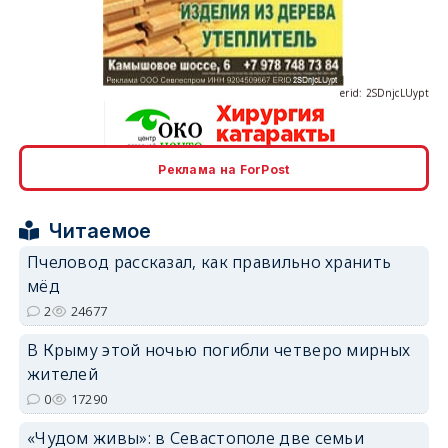
erid: 2SDnjcLUypt
Реклама на ForPost
erid: 2SDnjcrDNw6
Читаемое
Пчеловод рассказал, как правильно хранить
мёд
2
24677
erid: 2SDnjdPjgYS
В Крыму этой ночью погибли четверо мирных
жителей
0
17290
«Чудом живы»: в Севастополе две семьи