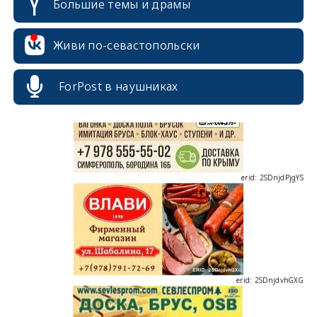
Большие темы и драмы
erid: 2SDnjcrDNw6
Живи по-севастопольски
ForPost в наушниках
erid: 2SDnjdPjgYS
erid: 2SDnjdvhGXG