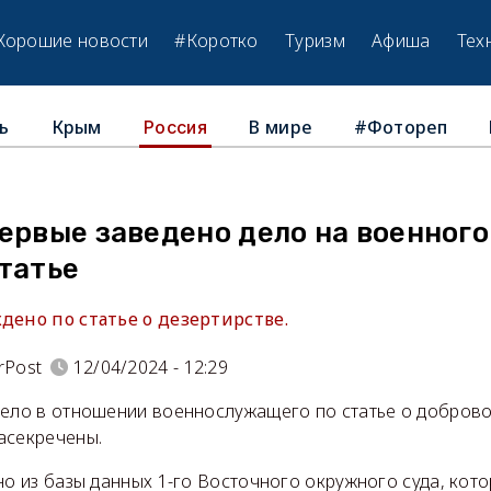
Хорошие новости
#Коротко
Туризм
Афиша
Тех
ь
Крым
В мире
#Фотореп
Россия
ервые заведено дело на военного
татье
дено по статье о дезертирстве.
rPost
12/04/2024 - 12:29
дело в отношении военнослужащего по статье о доброво
асекречены.
но из базы данных 1-го Восточного окружного суда, кот