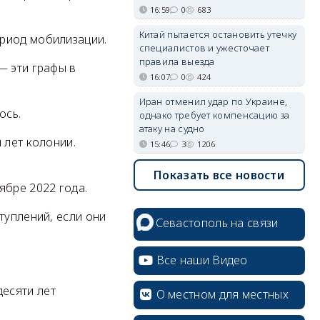
16:59
0
683
Китай пытается остановить утечку
ериод мобилизации.
специалистов и ужесточает
правила выезда
— эти графы в
16:07
0
424
Иран отменил удар по Украине,
ось.
однако требует компенсацию за
атаку на судно
 лет колонии.
15:46
3
1206
Показать все новости
ябре 2022 года.
туплений, если они
Севастополь на связи
Все наши Видео
десяти лет
О местном для местных