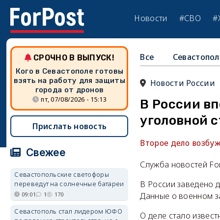
Новости
#СВО
#
Все
Севастопол
СРОЧНО В ВЫПУСК!
Кого в Севастополе готовы
взять на работу для защиты
Новости России
города от дронов
пт, 07/08/2026 - 15:13
В России вп
уголовной с
Прислать новость
Второе дело возбуж
Свежее
Служба новостей Fo
Севастопольские светофоры
В России заведено 
переведут на солнечные батареи
09:01
1
170
Данные о военном з
Севастополь стал лидером ЮФО
О деле стало извест