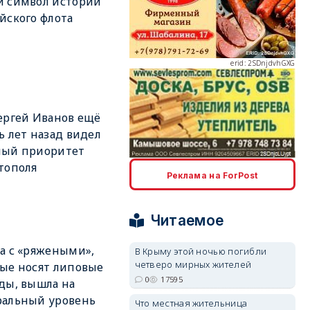
й символ истории
йского флота
erid: 2SDnjdvhGXG
ергей Иванов ещё
ь лет назад видел
ный приоритет
erid: 2SDnjcLUypt
тополя
Реклама на ForPost
Читаемое
а с «ряжеными»,
В Крыму этой ночью погибли
четверо мирных жителей
erid: 2SDnjcrDNw6
ые носят липовые
0
17595
ды, вышла на
ральный уровень
Что местная жительница