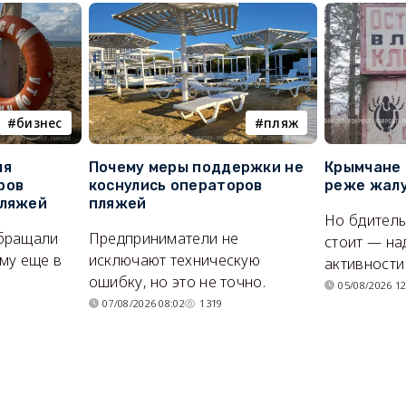
бизнес
пляж
ля
Почему меры поддержки не
Крымчане 
ров
коснулись операторов
реже жалу
пляжей
пляжей
Но бдитель
бращали
Предприниматели не
стоит — на
му еще в
исключают техническую
активности
ошибку, но это не точно.
05/08/2026 12
07/08/2026 08:02
1319