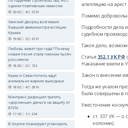
по падению строительства, но с
апелляцию на арест
одним позитивным нюансом
20:02
4
2519
Помимо добровольно
Ханский дворец возглавил
Подробности дела и 
бывший замминистра юстиции
Крыма
судебном производс
19:00
5
6151
Такое дело, возможн
Любовь живёт три года? Почему
новая песня стала гимном тысяч
Статья
352.1 УК РФ
о
россиянок
Наказание ввели в 
18:20
2
726
Закон о внесении и
Крым и Севастополь ждут
аномально жаркие выходные
Тогда же указом пре
18:02
4
2816
были совершены в п
Минтранс разрешил тратить
«дорожные» деньги на защиту от
Ужесточение коснул
БПЛА
17:18
1
234
ст. 337 УК — о
колонии);
В Алупке планируют установить