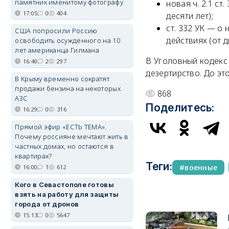
памятник именитому фотографу
новая ч. 2.1 ст
17:05
0
404
десяти лет);
ст. 332 УК — о
США попросили Россию
действиях (от д
освободить осуждённого на 10
лет американца Гилмана
В Уголовный кодекс 
16:40
2
297
дезертирство. До эт
В Крыму временно сократят
продажи бензина на некоторых
868
АЗС
Поделитесь:
16:29
0
316
Прямой эфир «ЕСТЬ ТЕМА».
Почему россияне мечтают жить в
частных домах, но остаются в
квартирах?
Теги:
военные
16:00
1
612
Кого в Севастополе готовы
взять на работу для защиты
города от дронов
15:13
0
5647