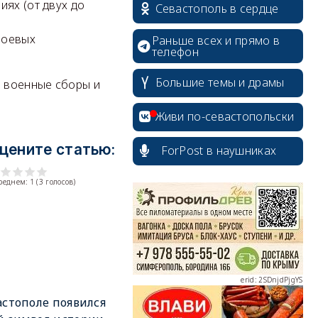
иях (от двух до
Севастополь в сердце
 боевых
Раньше всех и прямо в
телефон
Большие темы и драмы
а военные сборы и
Живи по-севастопольски
цените статью:
ForPost в наушниках
erid: 2SDnjcrDNw6
среднем:
1
(
3
голосов)
erid: 2SDnjdPjgYS
астополе появился