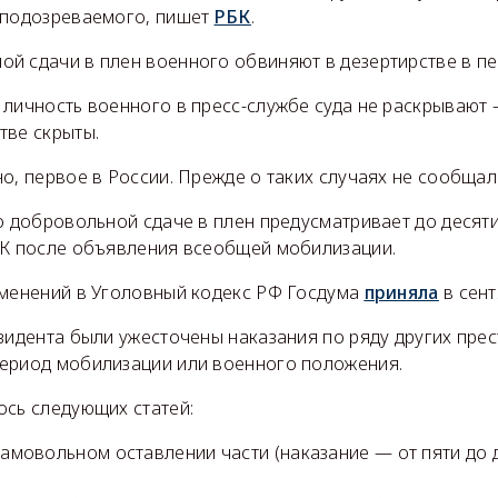
 подозреваемого, пишет
РБК
.
й сдачи в плен военного обвиняют в дезертирстве в п
личность военного в пресс-службе суда не раскрывают 
тве скрыты.
о, первое в России. Прежде о таких случаях не сообщал
 добровольной сдаче в плен предусматривает до десяти
УК после объявления всеобщей мобилизации.
зменений в Уголовный кодекс РФ Госдума
приняла
в сент
зидента были ужесточены наказания по ряду других прес
ериод мобилизации или военного положения.
ось следующих статей:
 самовольном оставлении части (наказание — от пяти до 