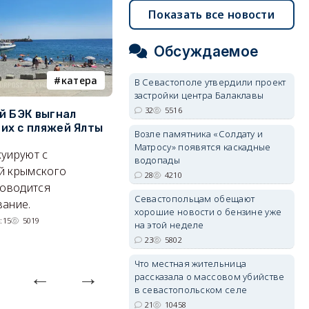
Показать все новости
Обсуждаемое
катера
электроснабжение
В Севастополе утвердили проект
застройки центра Балаклавы
32
5516
й БЭК выгнал
Губернатор Севастополя
П
х с пляжей Ялты
рассказал о перспективах
к
Возле памятника «Солдату и
электроснабжения города
п
Матросу» появятся каскадные
уируют с
водопады
Энергетики, подчеркнул он,
П
й крымского
28
4210
делают практически
и
роводится
Севастопольцам обещают
невозможное.
ош
ание.
хорошие новости о бензине уже
07/08/2026 10:13
4767
:15
5019
на этой неделе
23
5802
Что местная жительница
рассказала о массовом убийстве
в севастопольском селе
21
10458