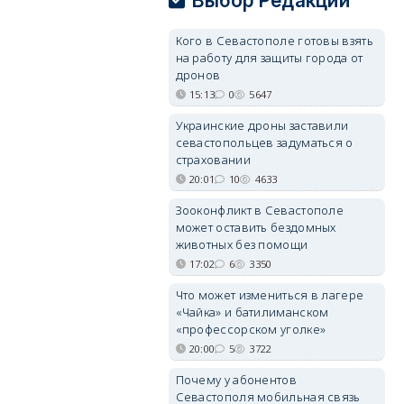
Выбор Редакции
Кого в Севастополе готовы взять
на работу для защиты города от
дронов
15:13
0
5647
Украинские дроны заставили
севастопольцев задуматься о
страховании
20:01
10
4633
Зооконфликт в Севастополе
может оставить бездомных
животных без помощи
17:02
6
3350
Что может измениться в лагере
«Чайка» и батилиманском
«профессорском уголке»
20:00
5
3722
Почему у абонентов
Севастополя мобильная связь