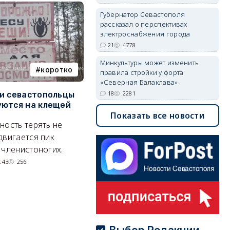
Губернатор Севастополя
рассказал о перспективах
электроснабжения города
21
4778
Минкультуры может изменить
коротко
Балаклава
правила стройки у форта
«Северная Балаклава»
18
2281
и севастопольцы
В Севастополе утвердили
Н
ются на клещей
проект застройки центра
С
Показать все новости
Балаклавы
и
ность терять не
Там появится туристический
М
двигается пик
квартал с отелями и
н
 членистоногих.
парковками.
:43
256
05/08/2026 08:01
5516