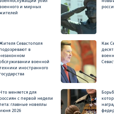
военнослужащий убил
новы
военного и мирных
росси
жителей
Жителя Севастополя
Как С
подозревают в
десят
незаконном
воен
обслуживании военной
Севас
техники иностранного
государства
Что меняется для
Борьб
россиян с первой недели
котор
лета: главные новеллы
награ
июня 2026
феде