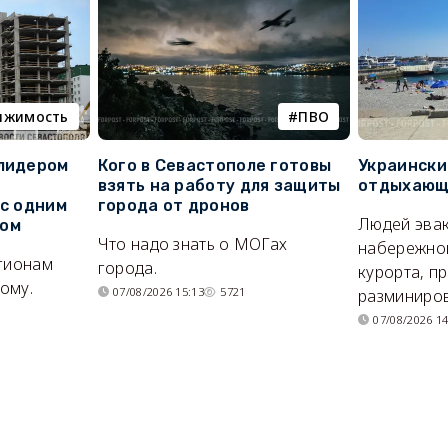
ижимость
ПВО
 лидером
Кого в Севастополе готовы
Украински
взять на работу для защиты
отдыхающи
 с одним
города от дронов
Людей эвак
сом
Что надо знать о МОГах
набережно
егионам
города.
курорта, п
ому.
07/08/2026 15:13
5721
разминиров
07/08/2026 14