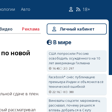
18+
нологии
Авто
Видео
Личный кабинет
Реклама
В мире
 по новой
США попросили Россию
освободить осуждённого на 10
лет американца Гилмана
16:40
2
297
Facebook* снёс публикацию
премьера Индии и объяснил всё
технической ошибкой
22:16
0
380
льной сдаче в плен.
Виноваты соцсети: марокканец
рассказал, почему решился
орый рассматривал
вплавь добраться в Сеуту