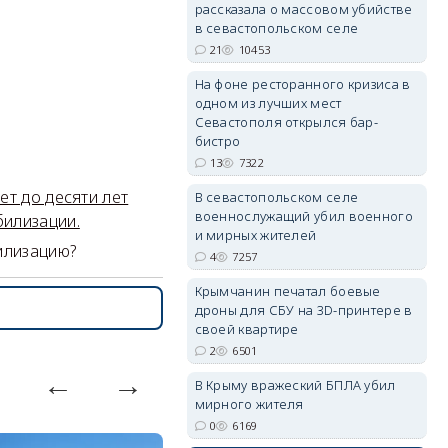
рассказала о массовом убийстве
в севастопольском селе
21
10453
erid: 2SDnjdPjgYS
На фоне ресторанного кризиса в
одном из лучших мест
Севастополя открылся бар-
бистро
13
7322
т до десяти лет
В севастопольском селе
военнослужащий убил военного
билизации.
erid: 2SDnjdvhGXG
и мирных жителей
илизацию?
4
7257
Крымчанин печатал боевые
дроны для СБУ на 3D-принтере в
своей квартире
2
6501
В Крыму вражеский БПЛА убил
мирного жителя
0
6169