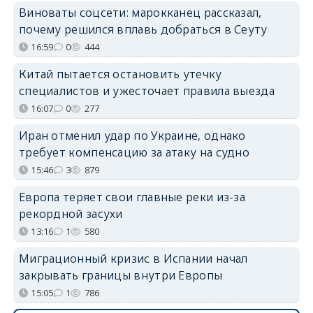
Виноваты соцсети: марокканец рассказал,
почему решился вплавь добраться в Сеуту
16:59
0
444
Китай пытается остановить утечку
специалистов и ужесточает правила выезда
16:07
0
277
Иран отменил удар по Украине, однако
требует компенсацию за атаку на судно
15:46
3
879
Европа теряет свои главные реки из-за
рекордной засухи
13:16
1
580
Миграционный кризис в Испании начал
закрывать границы внутри Европы
15:05
1
786