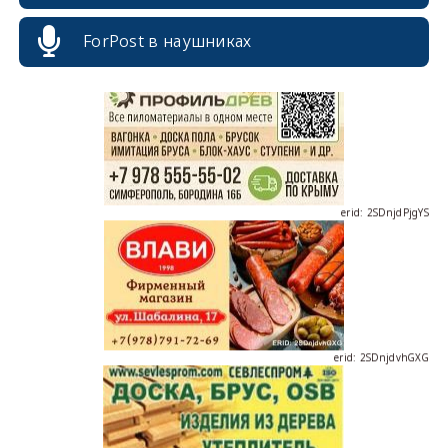
ForPost в наушниках
erid: 2SDnjdPjgYS
erid: 2SDnjdvhGXG
erid: 2SDnjcLUypt