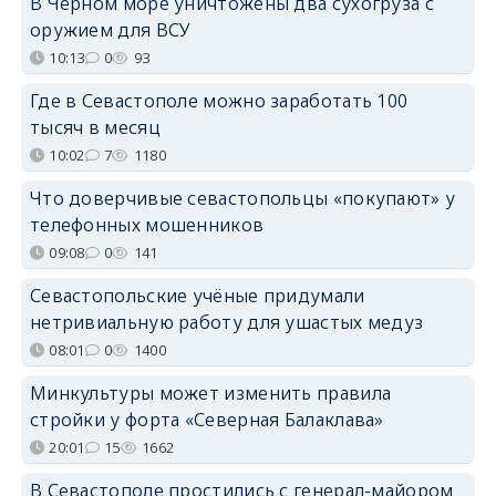
В Чёрном море уничтожены два сухогруза с
оружием для ВСУ
10:13
0
93
Где в Севастополе можно заработать 100
тысяч в месяц
10:02
7
1180
Что доверчивые севастопольцы «покупают» у
телефонных мошенников
09:08
0
141
Севастопольские учёные придумали
нетривиальную работу для ушастых медуз
08:01
0
1400
Минкультуры может изменить правила
стройки у форта «Северная Балаклава»
20:01
15
1662
В Севастополе простились с генерал-майором