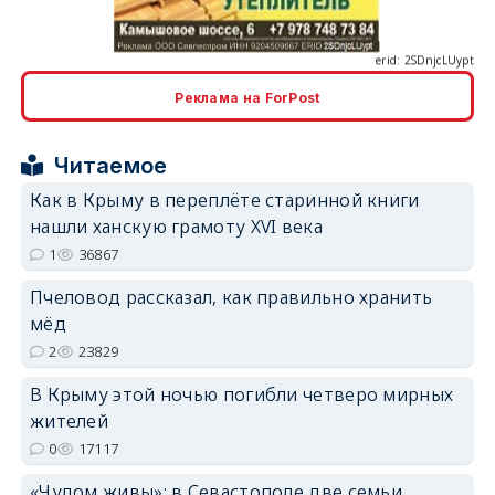
Реклама на ForPost
erid: 2SDnjcrDNw6
Читаемое
Как в Крыму в переплёте старинной книги
нашли ханскую грамоту XVI века
1
36867
erid: 2SDnjdPjgYS
Пчеловод рассказал, как правильно хранить
мёд
2
23829
В Крыму этой ночью погибли четверо мирных
жителей
0
17117
erid: 2SDnjdvhGXG
«Чудом живы»: в Севастополе две семьи