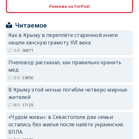
Реклама на ForPost
erid: 2SDnjcrDNw6
Читаемое
Как в Крыму в переплёте старинной книги
нашли ханскую грамоту XVI века
1
36871
erid: 2SDnjdPjgYS
Пчеловод рассказал, как правильно хранить
мёд
2
23850
В Крыму этой ночью погибли четверо мирных
жителей
erid: 2SDnjdvhGXG
0
17125
«Чудом живы»: в Севастополе две семьи
остались без жилья после налёта украинских
БПЛА