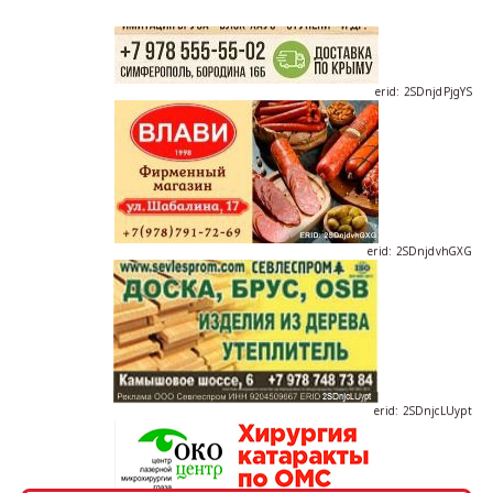
erid: 2SDnjdPjgYS
erid: 2SDnjdvhGXG
erid: 2SDnjcLUypt