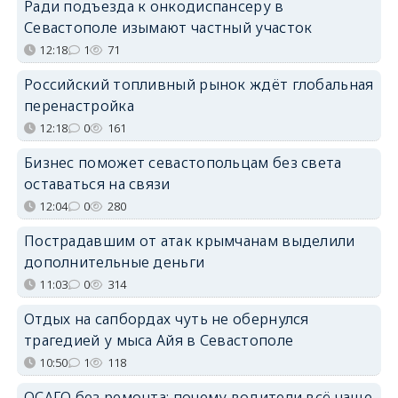
Ради подъезда к онкодиспансеру в
Севастополе изымают частный участок
12:18
1
71
Российский топливный рынок ждёт глобальная
перенастройка
12:18
0
161
Бизнес поможет севастопольцам без света
оставаться на связи
12:04
0
280
Пострадавшим от атак крымчанам выделили
дополнительные деньги
11:03
0
314
Отдых на сапбордах чуть не обернулся
трагедией у мыса Айя в Севастополе
10:50
1
118
ОСАГО без ремонта: почему водители всё чаще