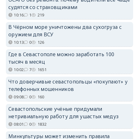
судятся со страховщиками
10:16
1
219
В Чёрном море уничтожены два сухогруза с
оружием для ВСУ
10:13
0
126
Где в Севастополе можно заработать 100
тысяч в месяц
10:02
7
1651
Что доверчивые севастопольцы «покупают» у
телефонных мошенников
09:08
0
160
Севастопольские учёные придумали
нетривиальную работу для ушастых медуз
08:01
0
1832
Минкультуры может изменить правила