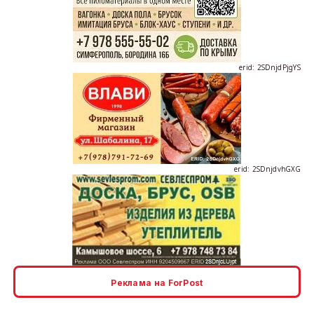
erid: 2SDnjdPjgYS
erid: 2SDnjdvhGXG
erid: 2SDnjcLUypt
Реклама на ForPost