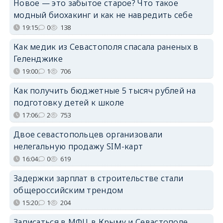
Новое — это забытое старое? Что такое
модный биохакинг и как не навредить себе
19:15
0
138
Как медик из Севастополя спасала раненых в
Геленджике
19:00
1
706
Как получить бюджетные 5 тысяч рублей на
подготовку детей к школе
17:06
2
753
Двое севастопольцев организовали
нелегальную продажу SIM-карт
16:04
0
619
Задержки зарплат в строительстве стали
общероссийским трендом
15:20
1
204
Записаться в МФЦ в Крыму и Севастополе