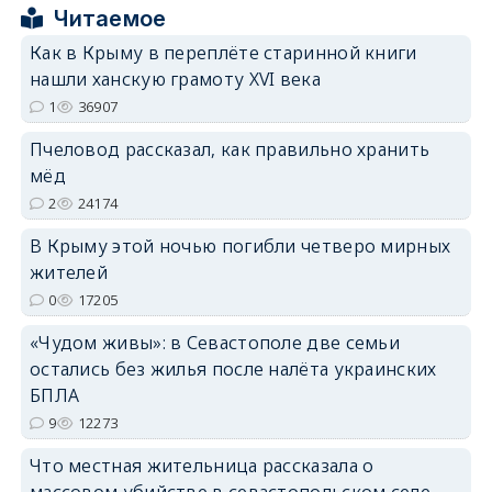
Читаемое
erid: 2SDnjcrDNw6
Как в Крыму в переплёте старинной книги
нашли ханскую грамоту XVI века
1
36907
Пчеловод рассказал, как правильно хранить
мёд
erid: 2SDnjdPjgYS
2
24174
В Крыму этой ночью погибли четверо мирных
жителей
0
17205
erid: 2SDnjdvhGXG
«Чудом живы»: в Севастополе две семьи
остались без жилья после налёта украинских
БПЛА
9
12273
Что местная жительница рассказала о
массовом убийстве в севастопольском селе