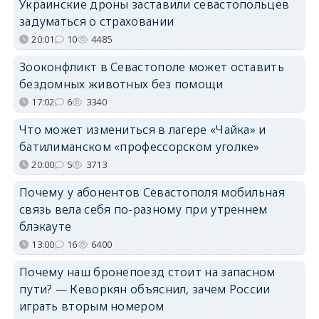
Украинские дроны заставили севастопольцев
задуматься о страховании
20:01
10
4485
Зооконфликт в Севастополе может оставить
бездомных животных без помощи
17:02
6
3340
Что может измениться в лагере «Чайка» и
батилиманском «профессорском уголке»
20:00
5
3713
Почему у абонентов Севастополя мобильная
связь вела себя по-разному при утреннем
блэкауте
13:00
16
6400
Почему наш бронепоезд стоит на запасном
пути? — Кеворкян объяснил, зачем России
играть вторым номером