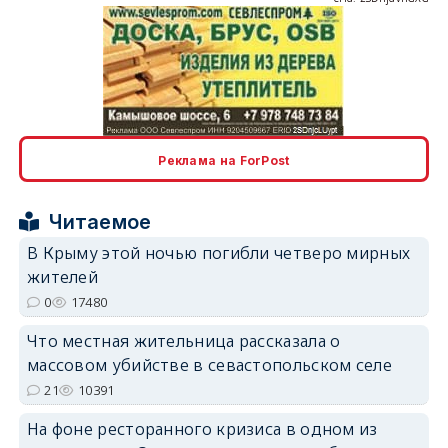
erid: 2SDnjcLUypt
Реклама на ForPost
Читаемое
erid: 2SDnjcrDNw6
В Крыму этой ночью погибли четверо мирных
жителей
0
17480
Что местная жительница рассказала о
массовом убийстве в севастопольском селе
21
10391
erid: 2SDnjdPjgYS
На фоне ресторанного кризиса в одном из