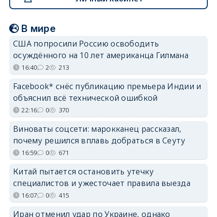
В мире
США попросили Россию освободить
осуждённого на 10 лет американца Гилмана
16:40
2
213
Facebook* снёс публикацию премьера Индии и
объяснил всё технической ошибкой
22:16
0
370
Виноваты соцсети: марокканец рассказал,
почему решился вплавь добраться в Сеуту
16:59
0
671
Китай пытается остановить утечку
специалистов и ужесточает правила выезда
16:07
0
415
Иран отменил удар по Украине, однако