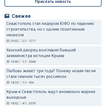
Прислать новость
Свежее
Севастополь стал лидером ЮФО по падению
строительства, но с одним позитивным
нюансом
20:02
2
1277
Ханский дворец возглавил бывший
замминистра юстиции Крыма
19:00
1
3348
Любовь живёт три года? Почему новая песня
стала гимном тысяч россиянок
18:20
1
454
Крым и Севастополь ждут аномально жаркие
выходные
18:02
4
2078