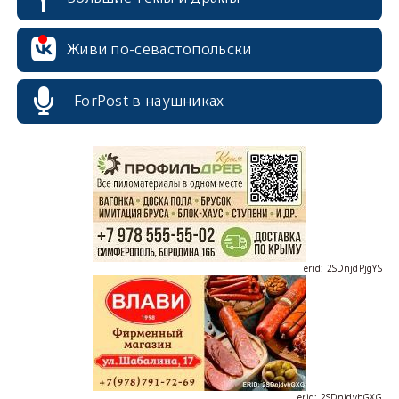
Живи по-севастопольски
ForPost в наушниках
erid: 2SDnjcrDNw6
erid: 2SDnjdPjgYS
erid: 2SDnjdvhGXG