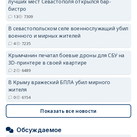
лучших мест Севастополя открылся бар-
бистро
13
7309
erid: 2SDnjdvhGXG
В севастопольском селе военнослужащий убил
военного и мирных жителей
4
7235
Крымчанин печатал боевые дроны для СБУ на
3D-принтере в своей квартире
2
6489
В Крыму вражеский БПЛА убил мирного
жителя
0
6154
Показать все новости
Обсуждаемое