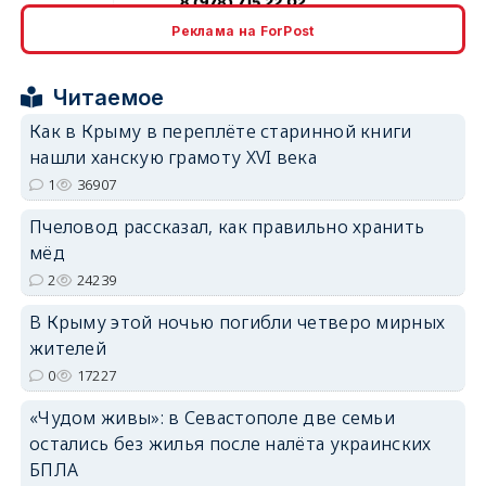
erid: 2SDnjcrDNw6
Реклама на ForPost
Читаемое
Как в Крыму в переплёте старинной книги
нашли ханскую грамоту XVI века
erid: 2SDnjdPjgYS
1
36907
Пчеловод рассказал, как правильно хранить
мёд
2
24239
В Крыму этой ночью погибли четверо мирных
erid: 2SDnjdvhGXG
жителей
0
17227
«Чудом живы»: в Севастополе две семьи
остались без жилья после налёта украинских
БПЛА