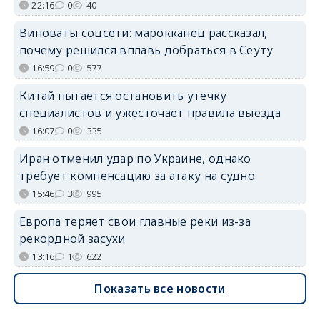
22:16
0
40
Виноваты соцсети: марокканец рассказал,
почему решился вплавь добраться в Сеуту
16:59
0
577
Китай пытается остановить утечку
специалистов и ужесточает правила выезда
16:07
0
335
Иран отменил удар по Украине, однако
требует компенсацию за атаку на судно
15:46
3
995
Европа теряет свои главные реки из-за
рекордной засухи
13:16
1
622
Показать все новости