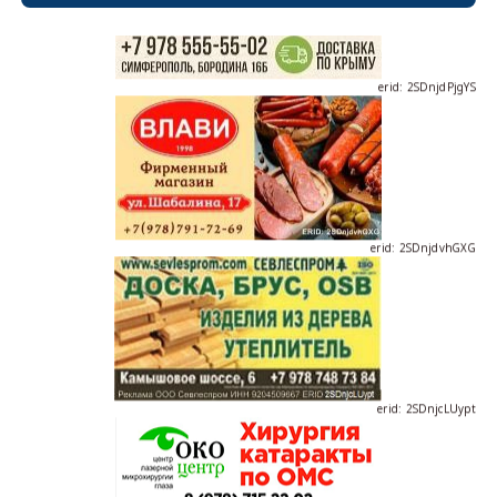
erid: 2SDnjdPjgYS
erid: 2SDnjdvhGXG
erid: 2SDnjcLUypt