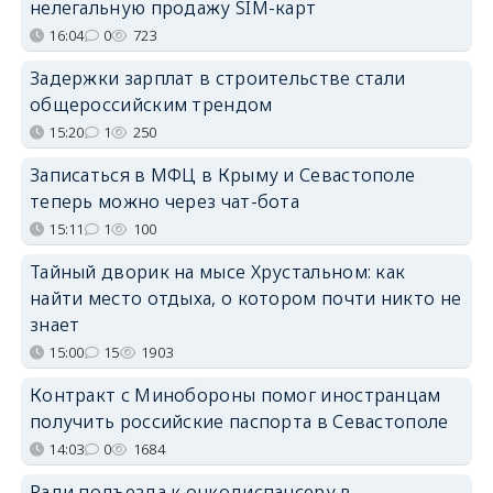
нелегальную продажу SIM-карт
16:04
0
723
Задержки зарплат в строительстве стали
общероссийским трендом
15:20
1
250
Записаться в МФЦ в Крыму и Севастополе
теперь можно через чат-бота
15:11
1
100
Тайный дворик на мысе Хрустальном: как
найти место отдыха, о котором почти никто не
знает
15:00
15
1903
Контракт с Минобороны помог иностранцам
получить российские паспорта в Севастополе
14:03
0
1684
Ради подъезда к онкодиспансеру в