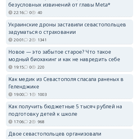
безусловных извинений от главы Meta*
22:16
0
40
Украинские дроны заставили севастопольцев
задуматься о страховании
20:01
2
1341
Новое — это забытое старое? Что такое
модный биохакинг и как не навредить себе
19:15
0
220
Как медик из Севастополя спасала раненых в
Геленджике
19:00
1
1003
Как получить бюджетные 5 тысяч рублей на
подготовку детей к школе
17:06
2
968
Двое севастопольцев организовали