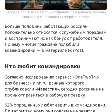
Сегодня россияне не прочь отправиться в рабочую поездку
Фото:
Арина Розанова / Freepik / ForPost
Больше половины работающих россиян
положительно относятся к служебным поездкам
и воспринимают их как бонус от работодателя.
Почему многие граждане полюбили
командировки — в материале ForPost.
Кто любит командировки
Согласно исследованию сервиса «OneTwoTrip
для бизнеса» и hh.ru, данные которого
опубликовали «
Известия
», сегодня россияне не
прочь отправиться в рабочую поездку.
62% опрошенных любят ездить в командировки.
При этом тех, кому они совсем не нравятся,