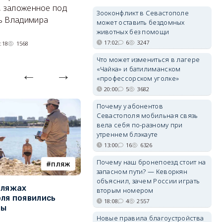
, заложенное под
группировками, глава тыла и
п
Зооконфликт в Севастополе
ь Владимира
руководитель нового рода
может оставить бездомных
войск.
животных без помощи
17:02
6
3247
:18
1568
05/08/2026 14:54
1375
Что может измениться в лагере
«Чайка» и батилиманском
«профессорском уголке»
20:00
5
3682
Почему у абонентов
Севастополя мобильная связь
вела себя по-разному при
утреннем блэкауте
13:00
16
6326
Почему наш бронепоезд стоит на
пляж
туризм
запасном пути? — Кеворкян
объяснил, зачем России играть
пляжах
Двух москвичей на
П
вторым номером
ля появились
сапбордах унесло от берега
о
18:08
4
2557
ры
Крыма на километр в море
б
Е
Новые правила благоустройства