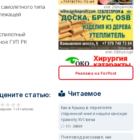
 самолётного типа
злежащей
erid: 2SDnjcLUypt
еспилотный
ное ГУП РК
Реклама на ForPost
erid: 2SDnjcrDNw6
Читаемое
цените статью:
Как в Крыму в переплёте
среднем:
1
(
4
голосов)
старинной книги нашли ханскую
грамоту XVI века
erid: 2SDnjdPjgYS
1
36869
Пчеловод рассказал, как