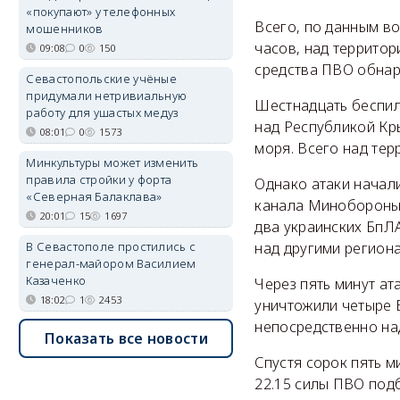
«покупают» у телефонных
Всего, по данным во
мошенников
часов, над террито
09:08
0
150
средства ПВО обнар
Севастопольские учёные
придумали нетривиальную
Шестнадцать беспило
работу для ушастых медуз
над Республикой Кр
08:01
0
1573
моря. Всего над тер
Минкультуры может изменить
правила стройки у форта
Однако атаки начал
«Северная Балаклава»
канала Минобороны 
20:01
15
1697
два украинских БпЛ
над другими регион
В Севастополе простились с
генерал-майором Василием
Казаченко
Через пять минут ат
18:02
1
2453
уничтожили четыре 
непосредственно на
Показать все новости
Спустя сорок пять м
22.15 силы ПВО под