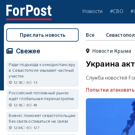
Новости
#СВО
#
Прислать новость
Все
Севастопол
Свежее
Новости Крыма
Украина ак
Ради подъезда к онкодиспансеру
в Севастополе изымают частный
участок
Служба новостей Fo
12:18
0
13
Попытки атаковать
Российский топливный рынок
ждёт глобальная перенастройка
12:18
0
49
Бизнес поможет севастопольцам
без света оставаться на связи
12:04
0
127