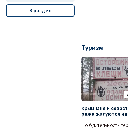
В раздел
Туризм
Крымчане и севас
реже жалуются на
Но бдительность тер