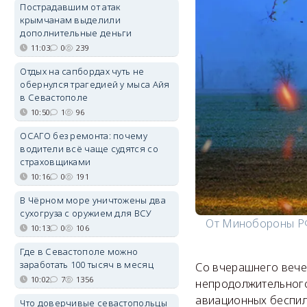
Пострадавшим от атак
крымчанам выделили
дополнительные деньги
11:03
0
239
Отдых на сапбордах чуть не
обернулся трагедией у мыса Айя
в Севастополе
10:50
1
96
ОСАГО без ремонта: почему
водители всё чаще судятся со
страховщиками
10:16
0
191
В Чёрном море уничтожены два
сухогруза с оружием для ВСУ
От Минобороны РФ
10:13
0
106
Где в Севастополе можно
заработать 100 тысяч в месяц
Со вчерашнего вече
10:02
7
1356
непродолжительного
авиационных беспи
Что доверчивые севастопольцы