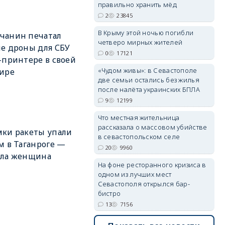
правильно хранить мёд
2
23845
В Крыму этой ночью погибли
чанин печатал
четверо мирных жителей
erid: 2SDnjdvhGXG
е дроны для СБУ
0
17121
-принтере в своей
«Чудом живы»: в Севастополе
ире
две семьи остались без жилья
после налёта украинских БПЛА
9
12199
Что местная жительница
рассказала о массовом убийстве
ки ракеты упали
в севастопольском селе
м в Таганроге —
20
9960
бла женщина
На фоне ресторанного кризиса в
одном из лучших мест
Севастополя открылся бар-
бистро
13
7156