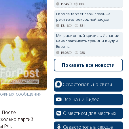
15:46
3
886
Европа теряет свои главные
реки из-за рекордной засухи
13:16
1
581
Миграционный кризис в Испании
начал закрывать границы внутри
Европы
15:05
1
788
Показать все новости
Севастополь на связи
вожных сообщения.
Все наши Видео
. После
О местном для местных
сколько партий
ы РФ.
Севастополь в сердце