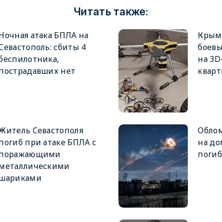
Читать также:
Ночная атака БПЛА на
Крым
Севастополь: сбиты 4
боевы
беспилотника,
на 3D
пострадавших нет
кварт
Житель Севастополя
Облом
погиб при атаке БПЛА с
на до
поражающими
поги
металлическими
шариками