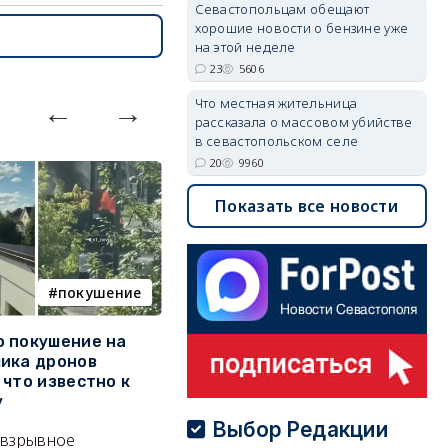
Севастопольцам обещают
хорошие новости о бензине уже
на этой неделе
23
5606
Что местная жительница
рассказала о массовом убийстве
в севастопольском селе
20
9960
Показать все новости
покушение
армия
 покушение на
Путин провёл крупнейшие
В
ика дронов
кадровые перестановки в
п
 что известно к
руководстве Вооружённых
Б
у
Сил
Т
Выбор Редакции
 взрывное
Сменились командующие
кв