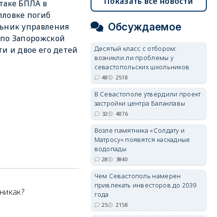
Показать все новости
таке БПЛА в
ловке погиб
Обсуждаемое
ьник управления
по Запорожской
Десятый класс с отбором:
ти и двое его детей
возникли ли проблемы у
севастопольских школьников
48
2518
В Севастополе утвердили проект
застройки центра Балаклавы
32
4876
Возле памятника «Солдату и
Матросу» появятся каскадные
водопады
28
3840
Чем Севастополь намерен
привлекать инвесторов до 2039
 никак?
года
25
2158