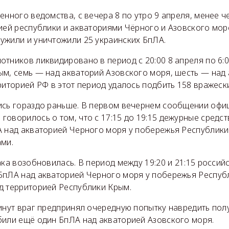
енного ведомства, с вечера 8 по утро 9 апреля, менее ч
рией республики и акваториями Чёрного и Азовского мо
ужили и уничтожили 25 украинских БпЛА.
тников ликвидировано в период с 20:00 8 апреля по 6:0
ым, семь — над акваторий Азовского моря, шесть — над
риторией РФ в этот период удалось подбить 158 вражески
ись гораздо раньше. В первом вечернем сообщении офиц
говорилось о том, что с 17:15 до 19:15 дежурные средс
А над акваторией Черного моря у побережья Республики
ами.
ака возобновилась. В период между 19:20 и 21:15 росси
БпЛА над акваторией Черного моря у побережья Респуб
д территорией Республики Крым.
инут враг предпринял очередную попытку навредить полу
били ещё один БпЛА над акваторией Азовского моря.