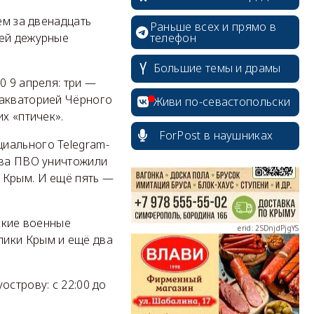
ем за двенадцать
Раньше всех и прямо в
рей дежурные
телефон
Большие темы и драмы
erid: 2SDnjcrDNw6
0 9 апреля: три —
 акваторией Чёрного
Живи по-севастопольски
х «птичек».
ForPost в наушниках
иального Telegram-
тва ПВО уничтожили
 Крым. И ещё пять —
erid: 2SDnjdPjgYS
йские военные
лики Крым и ещё два
erid: 2SDnjdvhGXG
острову: с 22:00 до