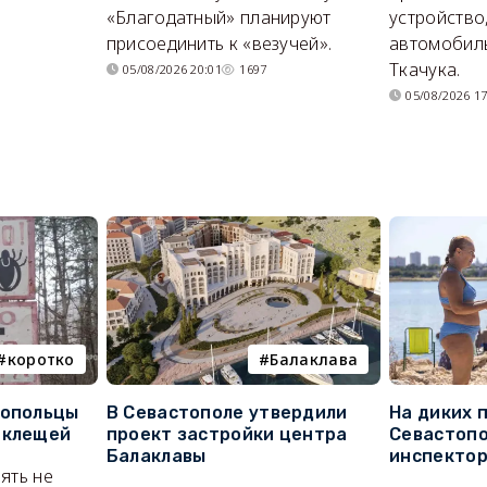
«Благодатный» планируют
устройство
присоединить к «везучей».
автомобил
Ткачука.
05/08/2026 20:01
1697
05/08/2026 17
коротко
Балаклава
топольцы
В Севастополе утвердили
На диких 
 клещей
проект застройки центра
Севастопо
Балаклавы
инспекто
ять не