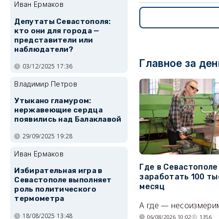
Иван Ермаков
Депутаты Севастополя:
кто они для города —
представители или
наблюдатели?
Главное за ден
03/12/2025 17:36
Владимир Петров
Утыкано гламуром:
нержавеющие сердца
появились над Балаклавой
29/09/2025 19:28
Иван Ермаков
Где в Севастопол
Избирательная игра в
заработать 100 ты
Севастополе выполняет
месяц
роль политического
термометра
А где — несоизмери
18/08/2025 13:48
06/08/2026 10:02
1356