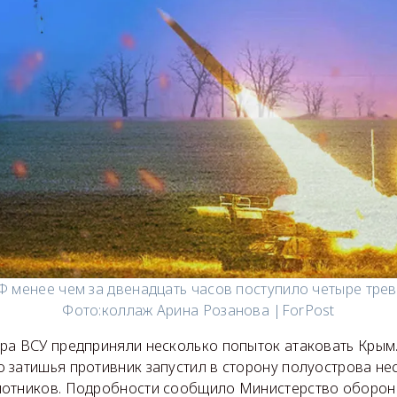
 менее чем за двенадцать часов поступило четыре тре
Фото:
коллаж Арина Розанова |ForPost
ра ВСУ предприняли несколько попыток атаковать Крым
 затишья противник запустил в сторону полуострова не
лотников. Подробности сообщило Министерство оборон