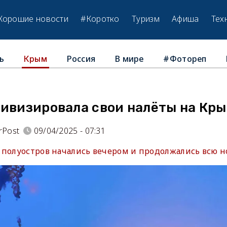
Хорошие новости
#Коротко
Туризм
Афиша
Тех
ь
Россия
В мире
#Фотореп
Крым
тивизировала свои налёты на Кр
rPost
09/04/2025 - 07:31
 полуостров начались вечером и продолжались всю н