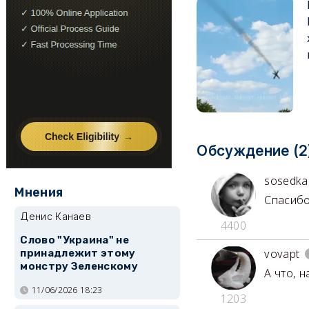
Обсуждение (2
sosedka
Мнения
Спасибо
Денис Канаев
4400
Слово "Украина" не
vovapt
принадлежит этому
монстру Зеленскому
А что, 
11/06/2026 18:23
1203