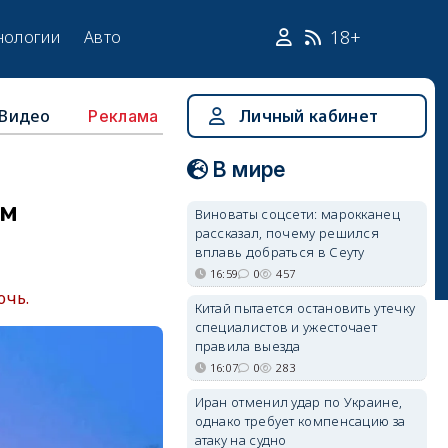
18+
нологии
Авто
Видео
Личный кабинет
Реклама
В мире
ым
Виноваты соцсети: марокканец
рассказал, почему решился
вплавь добраться в Сеуту
16:59
0
457
очь.
Китай пытается остановить утечку
специалистов и ужесточает
правила выезда
16:07
0
283
Иран отменил удар по Украине,
однако требует компенсацию за
атаку на судно