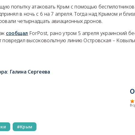
ущую попытку атаковать Крым с помощью беспилотников
принял в ночь с 6 на 7 апреля. Тогда над Крымом и бли
ровали четырнадцать авиационных дронов.
как
сообщал
ForPost, рано утром 5 апреля украинский б
т повредил высоковольтную линию Островская – Ковыль
ора:
Галина Сергеева
О
В 
ики
Крым