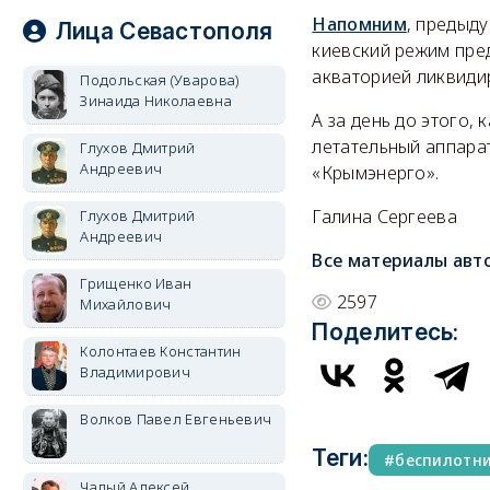
Напомним
, предыд
Лица Севастополя
киевский режим пред
акваторией ликвиди
Подольская (Уварова)
Зинаида Николаевна
А за день до этого, 
летательный аппара
Глухов Дмитрий
Андреевич
«Крымэнерго».
Галина Сергеева
Глухов Дмитрий
Андреевич
Все материалы авт
Грищенко Иван
2597
Михайлович
Поделитесь:
Колонтаев Константин
Владимирович
Волков Павел Евгеньевич
Теги:
беспилотн
Чалый Алексей