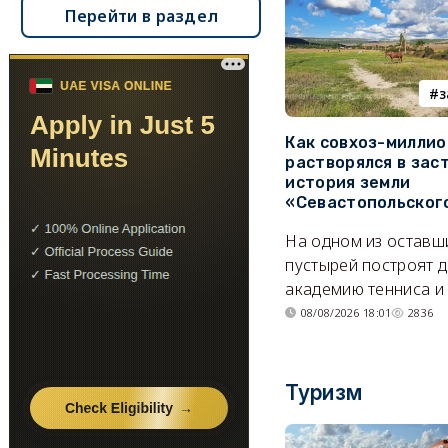
Перейти в раздел
з
Как совхоз-милли
растворялся в зас
история земли
«Севастопольског
На одном из оставш
пустырей построят д
академию тенниса и 
08/08/2026 18:01
2836
Туризм