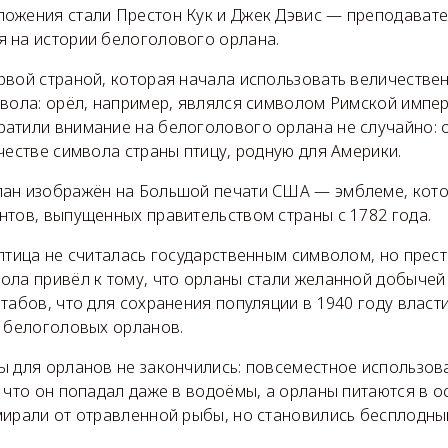
ожения стали Престон Кук и Джек Дэвис — преподавател
 на истории белоголового орлана.
рвой страной, которая начала использовать величествен
мвола: орёл, например, являлся символом Римской импер
атили внимание на белоголового орлана не случайно: 
честве символа страны птицу, родную для Америки.
ан изображён на Большой печати США — эмблеме, кото
нтов, выпущенных правительством страны с 1782 года.
 птица не считалась государственным символом, но пре
ола привёл к тому, что орланы стали желанной добычей
табов, что для сохранения популяции в 1940 году влас
ь белоголовых орланов.
ы для орланов не закончились: повсеместное использов
, что он попадал даже в водоёмы, а орланы питаются в 
мирали от отравленной рыбы, но становились бесплодны