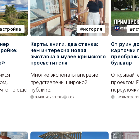
астройка
история
ис
онер
Карты, книги, два станка:
От руин д
тройке:
чем интересна новая
карточки 
выставка в музее крымского
преображ
о»
просветителя
бульвар
ихся
Многие экспонаты впервые
Открывайте
ом,
представлены широкой
проектом F
что-то ещё.
публике.
переулочки
08/08/2026 16:02
607
08/08/2026 11