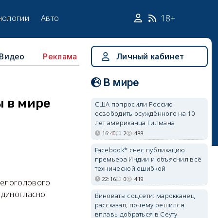
18+
нологии
Авто
Видео
Личный кабинет
Реклама
В мире
 в мире
США попросили Россию
освободить осуждённого на 10
лет американца Гилмана
16:40
2
488
Facebook* снёс публикацию
премьера Индии и объяснил всё
технической ошибкой
22:16
0
419
белоголового
 единогласно
Виноваты соцсети: марокканец
рассказал, почему решился
вплавь добраться в Сеуту