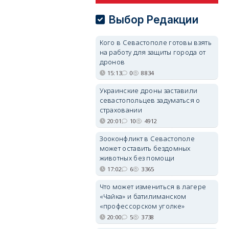
Выбор Редакции
Кого в Севастополе готовы взять
на работу для защиты города от
дронов
15:13
0
8834
Украинские дроны заставили
севастопольцев задуматься о
страховании
20:01
10
4912
Зооконфликт в Севастополе
может оставить бездомных
животных без помощи
17:02
6
3365
Что может измениться в лагере
«Чайка» и батилиманском
«профессорском уголке»
20:00
5
3738