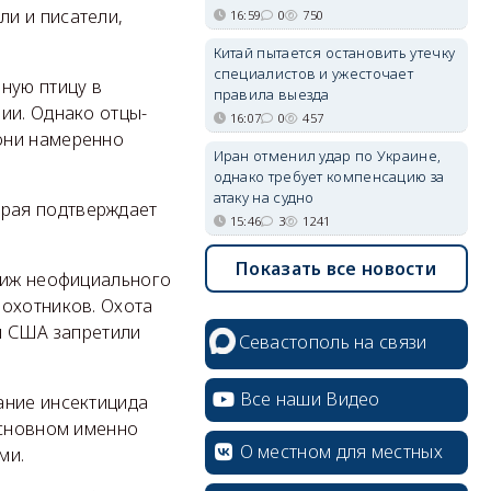
и и писатели,
16:59
0
750
Китай пытается остановить утечку
специалистов и ужесточает
ную птицу в
правила выезда
ии. Однако отцы-
16:07
0
457
они намеренно
Иран отменил удар по Украине,
однако требует компенсацию за
атаку на судно
рая подтверждает
15:46
3
1241
Показать все новости
стиж неофициального
 охотников. Охота
ти США запретили
Севастополь на связи
Все наши Видео
ание инсектицида
основном именно
О местном для местных
ми.