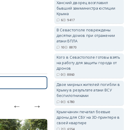
Ханский дворец возглавил
бывший замминистра юстиции
Крыма
6
9417
В Севастополе повреждены
erid: 2SDnjdvhGXG
десятки домов при отражении
атаки БПЛА
10
8870
Кого в Севастополе готовы взять
на работу для защиты города от
дронов
0
8860
Двое мирных жителей погибли в
Крыму в результате атаки ВСУ
беспилотниками
0
6780
Крымчанин печатал боевые
дроны для СБУ на 3D-принтере в
своей квартире
2
6554