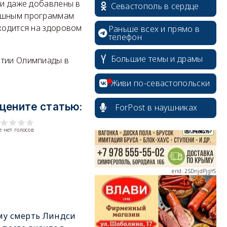
ли даже добавлены в
Севастополь в сердце
пешным программам
аходится на здоровом
Раньше всех и прямо в
телефон
Большие темы и драмы
ытии Олимпиады в
erid: 2SDnjcrDNw6
Живи по-севастопольски
цените статью:
ForPost в наушниках
 нет голосов
erid: 2SDnjdPjgYS
erid: 2SDnjdvhGXG
му смерть Линдси