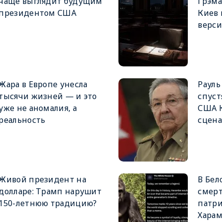
чаще выглядит будущим
Грэма
президентом США
Киев 
верс
Жара в Европе унесла
Рауль
тысячи жизней — и это
спуст
уже не аномалия, а
США К
реальность
сцен
Живой президент на
В Бел
долларе: Трамп нарушит
смерт
150-летнюю традицию?
патри
Хара