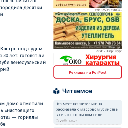
 после визита в
породила десятки
ий
erid: 2SDnjcLUypt
 Кастро под судом
я 30 лет: готовят ли
убе венесуэльский
арий
Реклама на ForPost
erid: 2SDnjcrDNw6
Читаемое
ом доме отметили
Что местная жительница
рассказала о массовом убийстве
ь «настоящего
в севастопольском селе
ота» — гориллы
erid: 2SDnjdPjgYS
21
10676
мбе