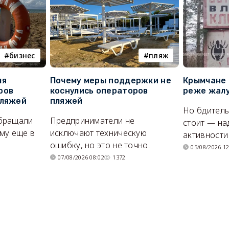
бизнес
пляж
ля
Почему меры поддержки не
Крымчане 
ров
коснулись операторов
реже жалу
пляжей
пляжей
Но бдитель
бращали
Предприниматели не
стоит — на
му еще в
исключают техническую
активности
ошибку, но это не точно.
05/08/2026 12
07/08/2026 08:02
1372