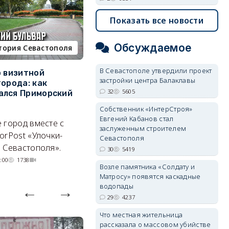
Показать все новости
Обсуждаемое
тория Севастополя
недвижимость
В Севастополе утвердили проект
о визитной
Севастополь стал лидером
К
застройки центра Балаклавы
города: как
ЮФО по падению
в
32
5605
ался Приморский
строительства, но с одним
г
позитивным нюансом
Собственник «ИнтерСтроя»
Ч
Евгений Кабанов стал
 город вместе с
Кризис ударил по регионам
го
заслуженным строителем
orPost «Улочки-
совершенно по-разному.
Севастополя
 Севастополя».
07/08/2026 20:02
4129
30
5419
:00
1738
Возле памятника «Солдату и
Матросу» появятся каскадные
водопады
29
4237
Что местная жительница
рассказала о массовом убийстве