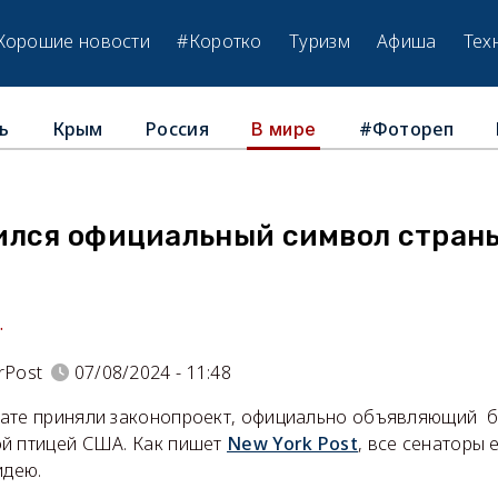
Хорошие новости
#Коротко
Туризм
Афиша
Тех
ь
Крым
Россия
#Фотореп
В мире
ился официальный символ страны
.
rPost
07/08/2024 - 11:48
нате приняли законопроект, официально объявляющий 
й птицей США. Как пишет
New York Post
, все сенаторы
идею.