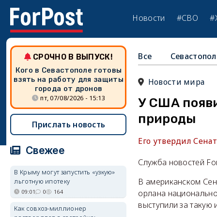
Новости
#СВО
#
Все
Севастопол
СРОЧНО В ВЫПУСК!
Кого в Севастополе готовы
взять на работу для защиты
Новости мира
города от дронов
пт, 07/08/2026 - 15:13
У США появ
природы
Прислать новость
Его утвердил Сенат
Свежее
Служба новостей Fo
В Крыму могут запустить «узкую»
В американском Се
льготную ипотеку
09:01
0
164
орлана национально
выступили за такую 
Как совхоз-миллионер