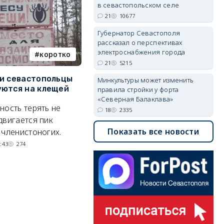
в севастопольском селе
21
10677
Губернатор Севастополя
рассказал о перспективах
электроснабжения города
коротко
Балаклава
21
5215
и севастопольцы
В Севастополе утвердили
Н
Минкультуры может изменить
ются на клещей
проект застройки центра
С
правила стройки у форта
Балаклавы
и
«Северная Балаклава»
ность терять не
18
2335
Там появится туристический
М
двигается пик
квартал с отелями и
н
Показать все новости
 членистоногих.
парковками.
:43
274
05/08/2026 08:01
5605