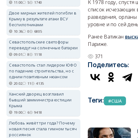
К 1978 году, спустя
11:00
5
1740
список исчезающих 
Двое мирных жителей погибли в
разведения, орланы 
Крыму в результате атаки ВСУ
уровне и по сей день
беспилотниками
10:36
0
6805
Ранее Ватикан
выск
Севастопольские светофоры
Париже.
переведут на солнечные батареи
09:01
8
1118
371
Поделитесь:
Севастополь стал лидером ЮФО
по падению строительства, но с
одним позитивным нюансом
20:02
11
4135
Ханский дворец возглавил
Теги:
бывший замминистра юстиции
США
Крыма
19:00
6
9418
Любовь живёт три года? Почему
новая песня стала гимном тысяч
россиянок