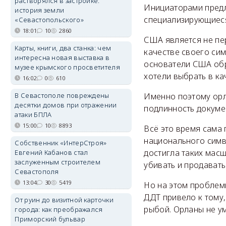
растворялся в застройке:
Инициаторами предл
история земли
специализирующиеся
«Севастопольского»
18:01
10
2860
США является не пе
Карты, книги, два станка: чем
качестве своего си
интересна новая выставка в
основатели США обр
музее крымского просветителя
хотели выбрать в ка
16:02
0
610
В Севастополе повреждены
Именно поэтому орл
десятки домов при отражении
подлинность докуме
атаки БПЛА
15:00
10
8893
Всё это время сама
национального симв
Собственник «ИнтерСтроя»
достигла таких масш
Евгений Кабанов стал
заслуженным строителем
убивать и продават
Севастополя
13:04
30
5419
Но на этом проблем
ДДТ привело к тому
От руин до визитной карточки
рыбой. Орланы не у
города: как преображался
Приморский бульвар