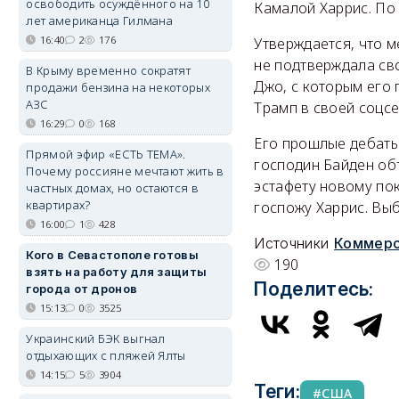
освободить осуждённого на 10
Камалой Харрис. По 
лет американца Гилмана
16:40
2
176
Утверждается, что 
не подтверждала св
В Крыму временно сократят
Джо, с которым его 
продажи бензина на некоторых
АЗС
Трамп в своей соцсет
16:29
0
168
Его прошлые дебаты
Прямой эфир «ЕСТЬ ТЕМА».
господин Байден объ
Почему россияне мечтают жить в
эстафету новому по
частных домах, но остаются в
квартирах?
госпожу Харрис. Вы
16:00
1
428
Источники
Коммерс
Кого в Севастополе готовы
190
взять на работу для защиты
Поделитесь:
города от дронов
15:13
0
3525
Украинский БЭК выгнал
отдыхающих с пляжей Ялты
14:15
5
3904
Теги:
США