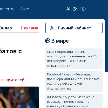
18+
нологии
Авто
Видео
Личный кабинет
Реклама
В мире
батов с
США попросили Россию
освободить осуждённого на 10
лет американца Гилмана
16:40
2
173
Facebook* снёс публикацию
премьера Индии и объяснил всё
з зрителей.
технической ошибкой
22:16
0
362
Виноваты соцсети: марокканец
рассказал, почему решился
вплавь добраться в Сеуту