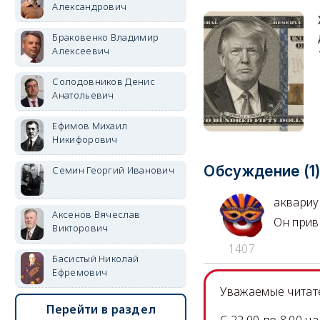
Александрович
Браковенко Владимир
Алексеевич
Солодовников Денис
Анатольевич
Ефимов Михаил
Никифорович
Обсуждение (1
Семин Георгий Иванович
аквари
Аксенов Вячеслав
Он прив
Викторович
1407
Басистый Николай
Ефремович
Уважаемые читате
Перейти в раздел