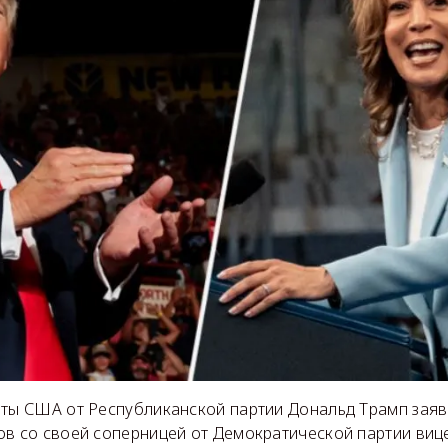
нты США от Республиканской партии Дональд Трамп заяв
ов со своей соперницей от Демократической партии виц