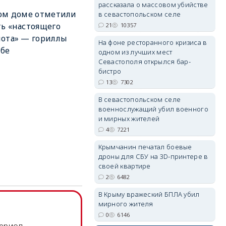
рассказала о массовом убийстве
ом доме отметили
в севастопольском селе
ь «настоящего
21
10357
ота» — гориллы
На фоне ресторанного кризиса в
мбе
одном из лучших мест
erid: 2SDnjdvhGXG
Севастополя открылся бар-
бистро
13
7302
В севастопольском селе
военнослужащий убил военного
и мирных жителей
4
7221
Крымчанин печатал боевые
дроны для СБУ на 3D-принтере в
своей квартире
2
6482
В Крыму вражеский БПЛА убил
мирного жителя
0
6146