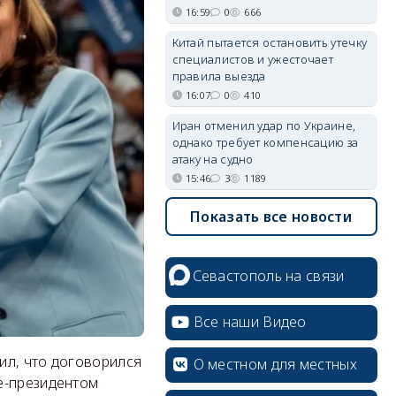
16:59
0
666
Китай пытается остановить утечку
специалистов и ужесточает
правила выезда
16:07
0
410
Иран отменил удар по Украине,
однако требует компенсацию за
атаку на судно
15:46
3
1189
Показать все новости
Севастополь на связи
Все наши Видео
ил, что договорился
О местном для местных
е-президентом