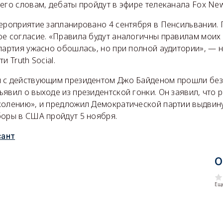
его словам, дебаты пройдут в эфире телеканала Fox New
мероприятие запланировано 4 сентября в Пенсильвании. 
ое согласие. «Правила будут аналогичны правилам моих
партия ужасно обошлась, но при полной аудитории», — 
и Truth Social.
 с действующим президентом Джо Байденом прошли без 
явил о выходе из президентской гонки. Он заявил, что 
колению», и предложил Демократической партии выдвин
боры в США пройдут 5 ноября.
ант
О
Еще