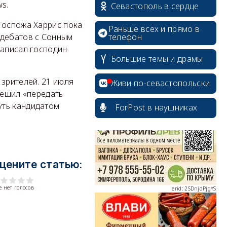
s.
Севастополь в сердце
Госпожа Харрис пока
Раньше всех и прямо в
телефон
 дебатов с Сонным
написал господин
Большие темы и драмы
erid: 2SDnjcrDNw6
зрителей. 21 июля
Живи по-севастопольски
решил «передать
уть кандидатом
ForPost в наушниках
erid: 2SDnjdPjgYS
цените статью:
 нет голосов
erid: 2SDnjdvhGXG