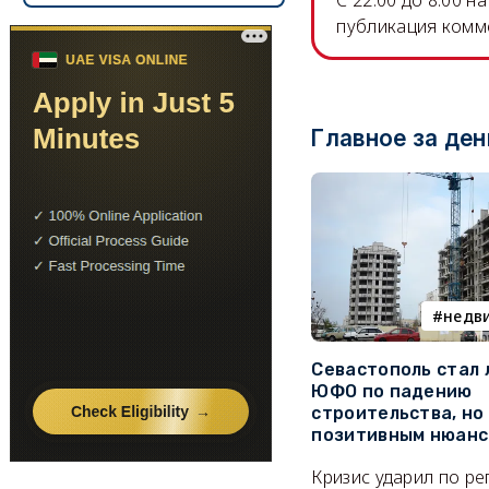
C 22.00 до 8.00 
публикация комм
Главное за ден
недв
Севастополь стал
ЮФО по падению
строительства, но
позитивным нюан
Кризис ударил по р