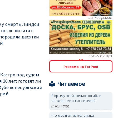
му смерть Линдси
 после визита в
erid: 2SDnjcLUypt
породила десятки
ий
Реклама на ForPost
erid: 2SDnjcrDNw6
 Кастро под судом
я 30 лет: готовят ли
Читаемое
убе венесуэльский
арий
В Крыму этой ночью погибли
четверо мирных жителей
0
17452
erid: 2SDnjdPjgYS
Что местная жительница