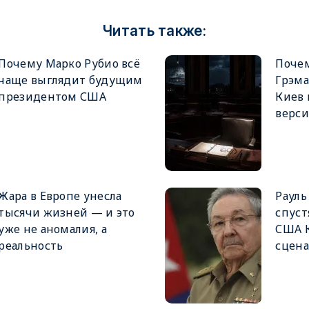
Читать также:
Почему Марко Рубио всё
Поче
чаще выглядит будущим
Грэма
президентом США
Киев 
верс
Жара в Европе унесла
Рауль
тысячи жизней — и это
спуст
уже не аномалия, а
США К
реальность
сцен