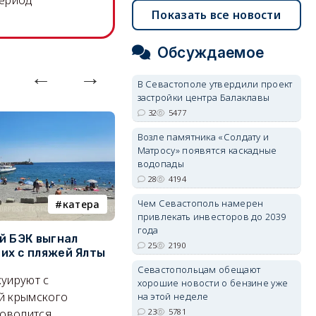
период
Показать все новости
Обсуждаемое
В Севастополе утвердили проект
застройки центра Балаклавы
32
5477
Возле памятника «Солдату и
Матросу» появятся каскадные
водопады
28
4194
Чем Севастополь намерен
катера
электроснабжение
привлекать инвесторов до 2039
года
й БЭК выгнал
Губернатор Севастополя
П
25
2190
х с пляжей Ялты
рассказал о перспективах
к
электроснабжения города
п
Севастопольцам обещают
уируют с
хорошие новости о бензине уже
Энергетики, подчеркнул он,
П
й крымского
на этой неделе
делают практически
и
23
5781
роводится