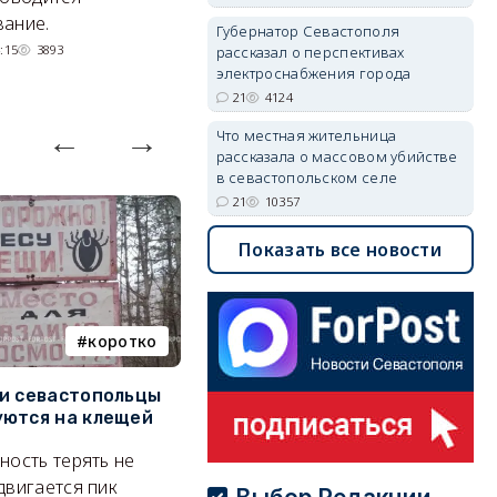
невозможное.
ош
ание.
Губернатор Севастополя
07/08/2026 10:13
4124
:15
3893
рассказал о перспективах
электроснабжения города
21
4124
Что местная жительница
рассказала о массовом убийстве
в севастопольском селе
21
10357
Показать все новости
коротко
Балаклава
и севастопольцы
В Севастополе утвердили
Н
ются на клещей
проект застройки центра
С
Балаклавы
и
ность терять не
Там появится туристический
М
двигается пик