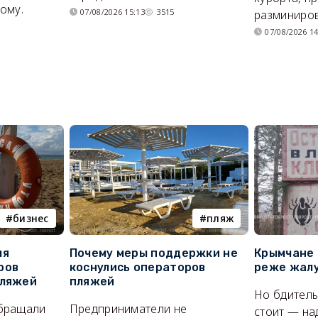
ому.
07/08/2026 15:13
3515
разминиров
07/08/2026 14
бизнес
пляж
ля
Почему меры поддержки не
Крымчане 
ров
коснулись операторов
реже жалу
пляжей
пляжей
Но бдитель
бращали
Предприниматели не
стоит — на