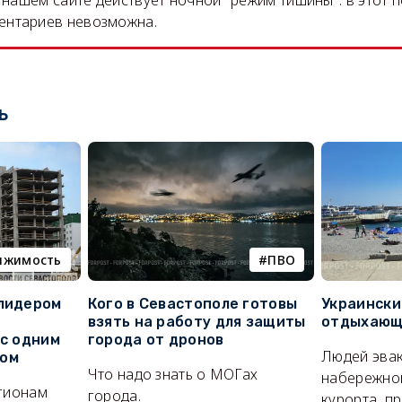
на нашем сайте действует ночной "режим тишины": в этот 
ентариев невозможна.
ь
ижимость
ПВО
 лидером
Кого в Севастополе готовы
Украински
взять на работу для защиты
отдыхающи
 с одним
города от дронов
Людей эвак
сом
Что надо знать о МОГах
набережно
егионам
города.
курорта, п