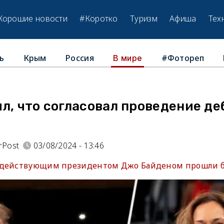
Хорошие новости
#Коротко
Туризм
Афиша
Тех
ь
Крым
Россия
#Фотореп
В мире
л, что согласовал проведение де
rPost
03/08/2024 - 13:46
 действующим президентом Джо Байденом прошли бе