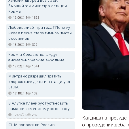
Ханский дворец возглавил
бывший замминистра юстиции
Крыма
19:00
1
1325
Любовь живёт три года? Почему
новая песня стала гимном тысяч
россиянок
18:20
1
309
Крым и Севастополь ждут
аномально жаркие выходные
18:02
4
1541
Минтранс разрешил тратить
«дорожные» деньги на защиту от
БПЛА
17:18
1
132
В Алупке планируют установить
памятник именитому фотографу
17:05
0
232
Кандидат в президе
о проведении дебат
США попросили Россию