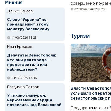
Мнения
совершенно по-разн
07/08/2026 20:02
762
Денис Канаев
Слово "Украина" не
принадлежит этому
монстру Зеленскому
Туризм
11/06/2026 18:23
Иван Ермаков
Депутаты Севастополя:
кто они для города —
представители или
наблюдатели?
03/12/2025 17:36
Владимир Петров
Власти Севастопо
услышали операто
Утыкано гламуром:
севастопольских 
нержавеющие сердца
появились над Балаклавой
Предприниматели о