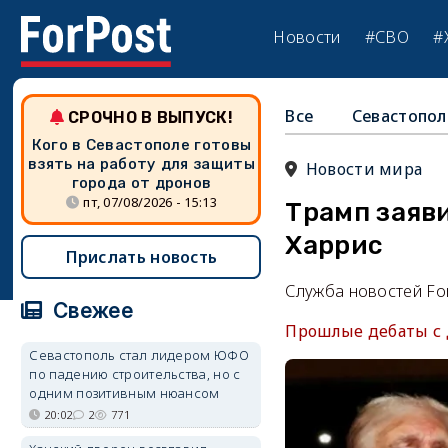
Новости
#СВО
#
Все
Севастопол
СРОЧНО В ВЫПУСК!
Кого в Севастополе готовы
взять на работу для защиты
Новости мира
города от дронов
пт, 07/08/2026 - 15:13
Трамп заяви
Харрис
Прислать новость
Служба новостей Fo
Свежее
Прошлые дебаты с
Севастополь стал лидером ЮФО
по падению строительства, но с
одним позитивным нюансом
20:02
2
771