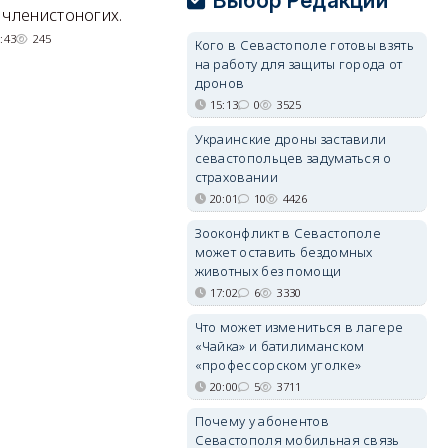
Выбор Редакции
квартал с отелями и
н
 членистоногих.
парковками.
:43
245
Кого в Севастополе готовы взять
05/08/2026 08:01
5476
на работу для защиты города от
дронов
15:13
0
3525
Украинские дроны заставили
севастопольцев задуматься о
страховании
20:01
10
4426
Зооконфликт в Севастополе
может оставить бездомных
животных без помощи
17:02
6
3330
Что может измениться в лагере
«Чайка» и батилиманском
«профессорском уголке»
20:00
5
3711
Почему у абонентов
Севастополя мобильная связь