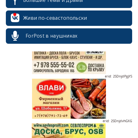
Большие темы и драмы
erid: 2SDnjcrDNw6
Живи по-севастопольски
ForPost в наушниках
erid: 2SDnjdPjgYS
erid: 2SDnjdvhGXG