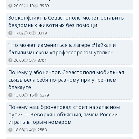
20:01
10
3939
Зооконфликт в Севастополе может оставить
бездомных животных без помощи
17:02
6
3319
Что может измениться в лагере «Чайка» и
батилиманском «профессорском уголке»
20:00
5
3701
Почему у абонентов Севастополя мобильная
связь вела себя по-разному при утреннем
блэкауте
13:00
16
6379
Почему наш бронепоезд стоит на запасном
пути? — Кеворкян объяснил, зачем России
играть вторым номером
18:08
4
2583