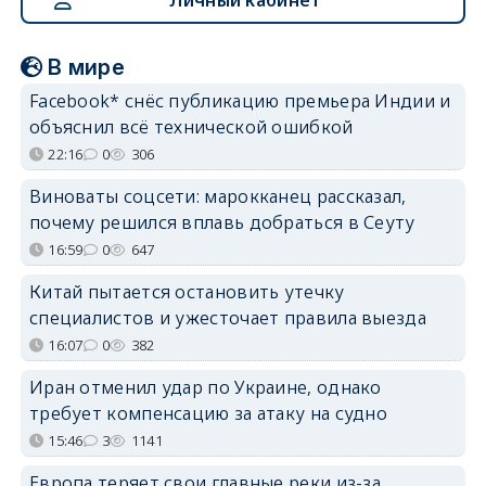
Личный кабинет
В мире
Facebook* снёс публикацию премьера Индии и
объяснил всё технической ошибкой
22:16
0
306
Виноваты соцсети: марокканец рассказал,
почему решился вплавь добраться в Сеуту
16:59
0
647
Китай пытается остановить утечку
специалистов и ужесточает правила выезда
16:07
0
382
Иран отменил удар по Украине, однако
требует компенсацию за атаку на судно
15:46
3
1141
Европа теряет свои главные реки из-за