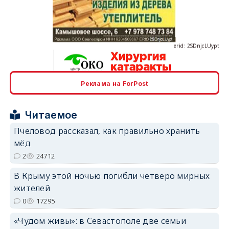
erid: 2SDnjcLUypt
Реклама на ForPost
erid: 2SDnjcrDNw6
Читаемое
Пчеловод рассказал, как правильно хранить
мёд
2
24712
erid: 2SDnjdPjgYS
В Крыму этой ночью погибли четверо мирных
жителей
0
17295
«Чудом живы»: в Севастополе две семьи