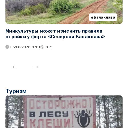
Балаклава
Минкультуры может изменить правила
С
стройки у форта «Северная Балаклава»
д
05/08/2026 20:01
835
Туризм