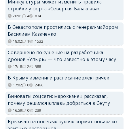
Минкультуры может изменить правила
стройки у форта «Северная Балаклава»
20:01
4
834
В Севастополе простились с генерал-майором
Василием Казаченко
18:02
1
1532
Совершено покушение на разработчика
дронов «Упырь» — что известно к этому часу
17:18
2
988
В Крыму изменили расписание электричек
17:02
0
2466
Виноваты соцсети: марокканец рассказал,
почему решился вплавь добраться в Сеуту
16:59
0
239
Крымчан на полевых кухнях кормят повара из
элитных ресторанов