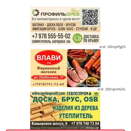
erid: 2SDnjdPjgYS
erid: 2SDnjdvhGXG
erid: 2SDnjcLUypt