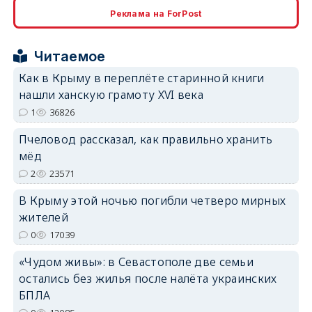
Реклама на ForPost
Читаемое
erid: 2SDnjcrDNw6
Как в Крыму в переплёте старинной книги
нашли ханскую грамоту XVI века
1
36826
Пчеловод рассказал, как правильно хранить
мёд
erid: 2SDnjdPjgYS
2
23571
В Крыму этой ночью погибли четверо мирных
жителей
0
17039
«Чудом живы»: в Севастополе две семьи
erid: 2SDnjdvhGXG
остались без жилья после налёта украинских
БПЛА