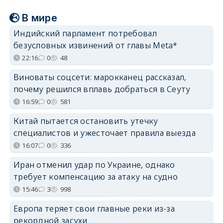
В мире
Индийский парламент потребовал
безусловных извинений от главы Meta*
22:16
0
48
Виноваты соцсети: марокканец рассказал,
почему решился вплавь добраться в Сеуту
16:59
0
581
Китай пытается остановить утечку
специалистов и ужесточает правила выезда
16:07
0
336
Иран отменил удар по Украине, однако
требует компенсацию за атаку на судно
15:46
3
998
Европа теряет свои главные реки из-за
рекордной засухи