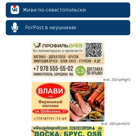
Живи по-севастопольски
erid: 2SDnjcrDNw6
ForPost в наушниках
erid: 2SDnjdPjgYS
erid: 2SDnjdvhGXG