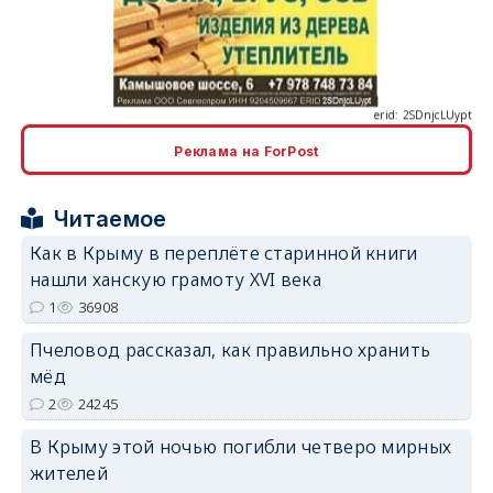
erid: 2SDnjcLUypt
Реклама на ForPost
erid: 2SDnjcrDNw6
Читаемое
Как в Крыму в переплёте старинной книги
нашли ханскую грамоту XVI века
1
36908
Пчеловод рассказал, как правильно хранить
erid: 2SDnjdPjgYS
мёд
2
24245
В Крыму этой ночью погибли четверо мирных
жителей