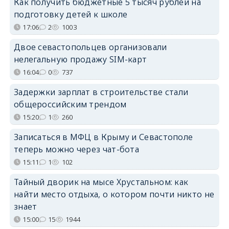
Как получить бюджетные 5 тысяч рублей на
подготовку детей к школе
17:06
2
1003
Двое севастопольцев организовали
нелегальную продажу SIM-карт
16:04
0
737
Задержки зарплат в строительстве стали
общероссийским трендом
15:20
1
260
Записаться в МФЦ в Крыму и Севастополе
теперь можно через чат-бота
15:11
1
102
Тайный дворик на мысе Хрустальном: как
найти место отдыха, о котором почти никто не
знает
15:00
15
1944