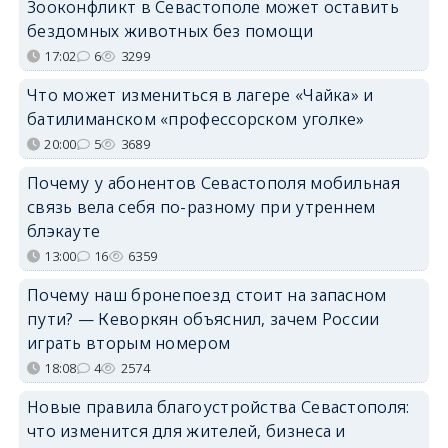
Зооконфликт в Севастополе может оставить
бездомных животных без помощи
17:02
6
3299
Что может измениться в лагере «Чайка» и
батилиманском «профессорском уголке»
20:00
5
3689
Почему у абонентов Севастополя мобильная
связь вела себя по-разному при утреннем
блэкауте
13:00
16
6359
Почему наш бронепоезд стоит на запасном
пути? — Кеворкян объяснил, зачем России
играть вторым номером
18:08
4
2574
Новые правила благоустройства Севастополя:
что изменится для жителей, бизнеса и