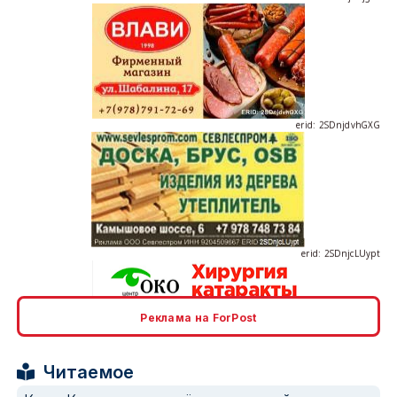
erid: 2SDnjdvhGXG
erid: 2SDnjcLUypt
Реклама на ForPost
erid: 2SDnjcrDNw6
Читаемое