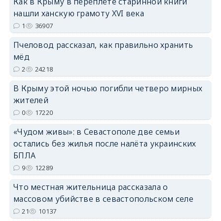
Как в Крыму в переплёте старинной книги
нашли ханскую грамоту XVI века
1
36907
erid: 2SDnjdPjgYS
Пчеловод рассказал, как правильно хранить
мёд
2
24218
В Крыму этой ночью погибли четверо мирных
жителей
erid: 2SDnjdvhGXG
0
17220
«Чудом живы»: в Севастополе две семьи
остались без жилья после налёта украинских
БПЛА
9
12289
Что местная жительница рассказала о
массовом убийстве в севастопольском селе
21
10137