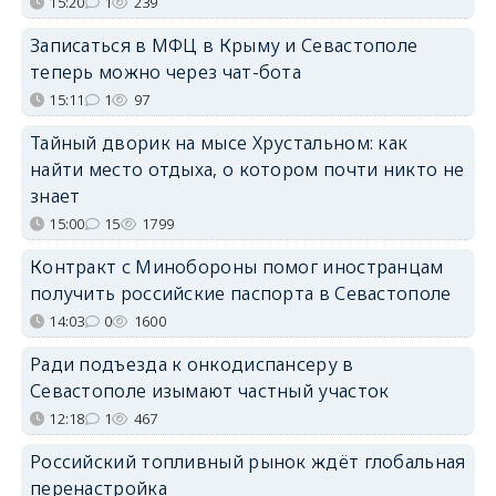
15:20
1
239
Записаться в МФЦ в Крыму и Севастополе
теперь можно через чат-бота
15:11
1
97
Тайный дворик на мысе Хрустальном: как
найти место отдыха, о котором почти никто не
знает
15:00
15
1799
Контракт с Минобороны помог иностранцам
получить российские паспорта в Севастополе
14:03
0
1600
Ради подъезда к онкодиспансеру в
Севастополе изымают частный участок
12:18
1
467
Российский топливный рынок ждёт глобальная
перенастройка