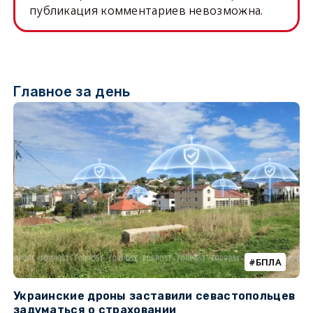
публикация комментариев невозможна.
Главное за день
БПЛА
Украинские дроны заставили севастопольцев
З
задуматься о страховании
о