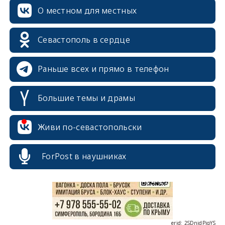
О местном для местных
Севастополь в сердце
Раньше всех и прямо в телефон
Большие темы и драмы
Живи по-севастопольски
erid: 2SDnjcrDNw6
ForPost в наушниках
erid: 2SDnjdPjgYS