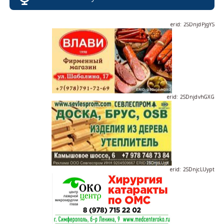
erid: 2SDnjdPjgYS
erid: 2SDnjdvhGXG
erid: 2SDnjcLUypt