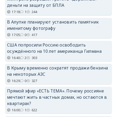
деньги на защиту от БПЛА
17:18
1
244
В Алупке планируют установить памятник
именитому фотографу
17:05
0
417
США попросили Россию освободить
осуждённого на 10 лет американца Гилмана
16:40
2
303
В Крыму временно сократят продажи бензина
на некоторых АЗС
16:29
0
327
Прямой эфир «ЕСТЬ ТЕМА». Почему россияне
мечтают жить в частных домах, но остаются в
квартирах?
16:00
1
622