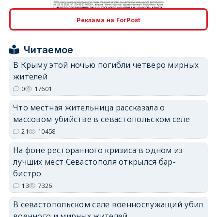
erid: 2SDnjcrDNw6
Реклама на ForPost
Читаемое
В Крыму этой ночью погибли четверо мирных
жителей
erid: 2SDnjdPjgYS
0
17601
Что местная жительница рассказала о
массовом убийстве в севастопольском селе
21
10458
На фоне ресторанного кризиса в одном из
erid: 2SDnjdvhGXG
лучших мест Севастополя открылся бар-
бистро
13
7326
В севастопольском селе военнослужащий убил
военного и мирных жителей