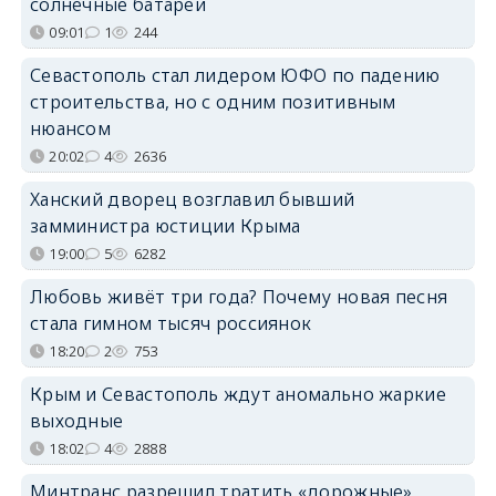
солнечные батареи
09:01
1
244
Севастополь стал лидером ЮФО по падению
строительства, но с одним позитивным
нюансом
20:02
4
2636
Ханский дворец возглавил бывший
замминистра юстиции Крыма
19:00
5
6282
Любовь живёт три года? Почему новая песня
стала гимном тысяч россиянок
18:20
2
753
Крым и Севастополь ждут аномально жаркие
выходные
18:02
4
2888
Минтранс разрешил тратить «дорожные»