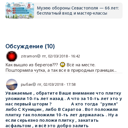
Музею обороны Севастополя — 66 лет:
бесплатный вход и мастер-классы
Обсуждение (10)
zitramon
пт, 02/03/2018 - 16:42
Как вышло из берегов???
Всё на месте.
Поштормила чутка, а так все в природных границах...
рыбак
пт, 02/03/2018 - 17:58
Уважаемые , обратите Ваше внимание что плитку
уложили 10-ть лет назад . А что за 10-ть лет это у
нас первый шторм ? А кто тогда "рулил"
либо С Куницин , либо В Саратоа . Вот положили
плитку так положили 10-ть лет держалась . Ну а
если серьезно положи плитку , закатать
асфальтом , и всё это добро залить