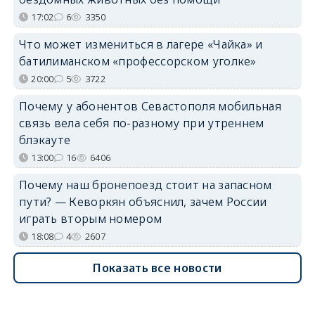
17:02
6
3350
Что может измениться в лагере «Чайка» и
батилиманском «профессорском уголке»
20:00
5
3722
Почему у абонентов Севастополя мобильная
связь вела себя по-разному при утреннем
блэкауте
13:00
16
6406
Почему наш бронепоезд стоит на запасном
пути? — Кеворкян объяснил, зачем России
играть вторым номером
18:08
4
2607
Показать все новости