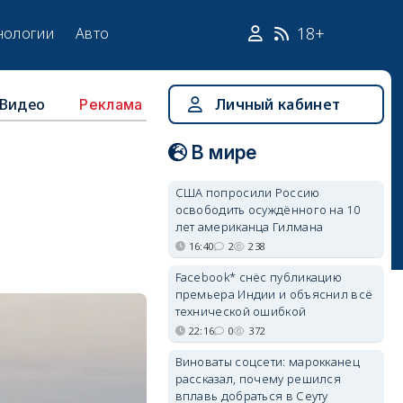
18+
нологии
Авто
Видео
Личный кабинет
Реклама
В мире
США попросили Россию
освободить осуждённого на 10
лет американца Гилмана
16:40
2
238
Facebook* снёс публикацию
премьера Индии и объяснил всё
технической ошибкой
22:16
0
372
Виноваты соцсети: марокканец
рассказал, почему решился
вплавь добраться в Сеуту