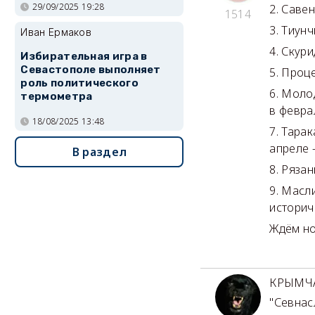
29/09/2025 19:28
2. Саве
1514
3. Тиунч
Иван Ермаков
4. Скур
Избирательная игра в
Севастополе выполняет
5. Проц
роль политического
6. Моло
термометра
в февра
18/08/2025 13:48
7. Тара
апреле 
В раздел
8. Ряза
9. Масл
историч
Ждём но
КРЫМЧ
"Севнас