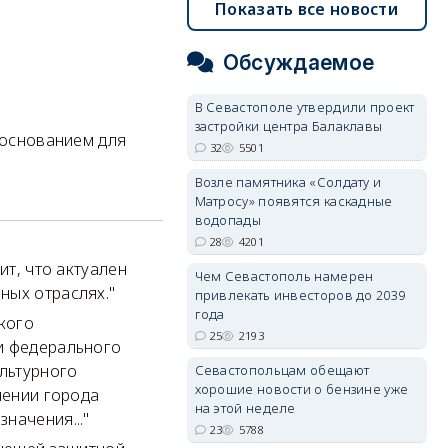
Показать все новости
Обсуждаемое
В Севастополе утвердили проект
застройки центра Балаклавы
й основанием для
32
5501
Возле памятника «Солдату и
Матросу» появятся каскадные
водопады
28
4201
ит, что актуален
Чем Севастополь намерен
ных отраслях."
привлекать инвесторов до 2039
года
кого
25
2193
и федерального
ультурного
Севастопольцам обещают
хорошие новости о бензине уже
чении города
на этой неделе
начения..."
23
5788