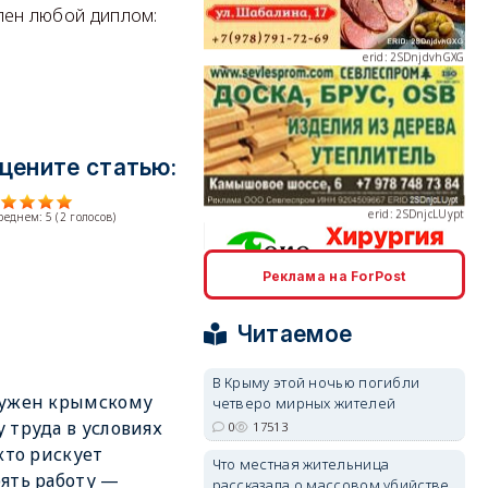
ален любой диплом:
erid: 2SDnjcLUypt
цените статью:
среднем:
5
(
2
голосов)
Реклама на ForPost
erid: 2SDnjcrDNw6
Читаемое
В Крыму этой ночью погибли
нужен крымскому
четверо мирных жителей
 труда в условиях
0
17513
 кто рискует
erid: 2SDnjdPjgYS
Что местная жительница
ять работу —
рассказала о массовом убийстве