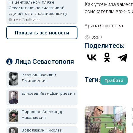
На центральном пляже
Как уточнила замест
Севастополя по счастливой
соиcкателям важно 
случайности спасли женщину
13:38
0
2885
Арина Соколова
Показать все новости
2867
Поделитесь:
Лица Севастополя
Ревякин Василий
Теги:
работа
Дмитриевич
Елисеев Иван Дмитриевич
Пирожков Александр
Николаевич
Водолазкин Николай