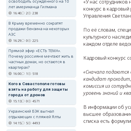
«У нас сотрудников 
освободить осуждённого на 10
лет американца Гилмана
конкурс в кадровый 
16:40
2
238
Управления Светлан
В Крыму временно сократят
продажи бензина на некоторых
По её словам, специ
АЗС
культурного наследи
16:29
0
225
каждом отделе ведо
Прямой эфир «ЕСТЬ ТЕМА».
Почему россияне мечтают жить в
Кадровый конкурс со
частных домах, но остаются в
квартирах?
«Сначала подаются 
16:00
1
518
кандидат проходит,
Кого в Севастополе готовы
комиссия из сотруд
взять на работу для защиты
уровень знаний и кв
города от дронов
15:13
0
4571
В информации об ус
Украинский БЭК выгнал
высшее образование
отдыхающих с пляжей Ялты
списка есть формули
14:15
5
4493