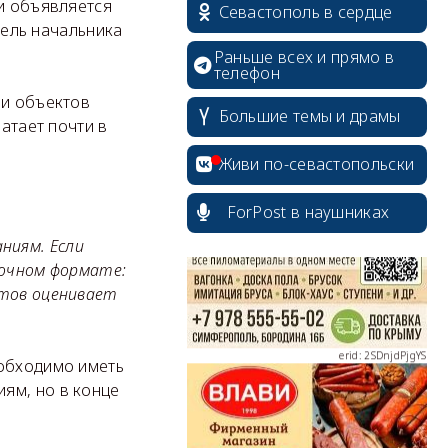
ки объявляется
Севастополь в сердце
тель начальника
Раньше всех и прямо в
телефон
 и объектов
Большие темы и драмы
ватает почти в
erid: 2SDnjcrDNw6
Живи по-севастопольски
ForPost в наушниках
ниям. Если
 очном формате:
erid: 2SDnjdPjgYS
стов оценивает
еобходимо иметь
ям, но в конце
erid: 2SDnjdvhGXG