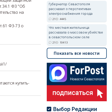
ающей защитной
Губернатор Севастополя
.34.1 ФЗ "Об
рассказал о перспективах
ительство на
электроснабжения города
21
4445
.61 ФЗ-73 о
Что местная жительница
рассказала о массовом убийстве
в севастопольском селе
21
10413
Показать все новости
ii1/
ытаются купить-
Выбор Редакции