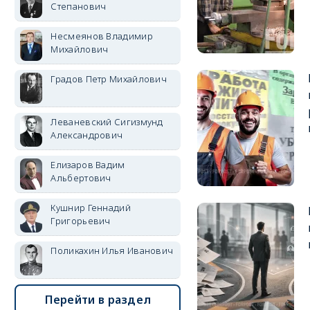
Степанович
Несмеянов Владимир
Михайлович
Градов Петр Михайлович
Леваневский Сигизмунд
Александрович
Елизаров Вадим
Альбертович
Кушнир Геннадий
Григорьевич
Поликахин Илья Иванович
Перейти в раздел