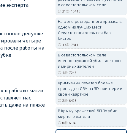
е эксперта
в севастопольском селе
21
10416
На фоне ресторанного кризиса в
одном из лучших мест
Севастополя открылся бар-
астополе девушке
erid: 2SDnjdvhGXG
бистро
тировали четыре
13
7311
а после работы на
убке
В севастопольском селе
военнослужащий убил военного
и мирных жителей
4
7245
Крымчанин печатал боевые
дроны для СБУ на 3D-принтере в
к в рабочих чатах:
своей квартире
аставляет нас
2
6493
ать даже на пляже
В Крыму вражеский БПЛА убил
мирного жителя
0
6160