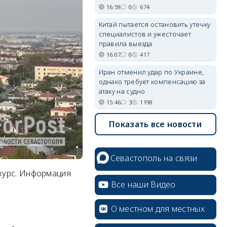
16:59
0
674
Китай пытается остановить утечку
специалистов и ужесточает
правила выезда
16:07
0
417
Иран отменил удар по Украине,
однако требует компенсацию за
атаку на судно
15:46
3
1198
Показать все новости
Севастополь на связи
курс. Информация
Все наши Видео
О местном для местных