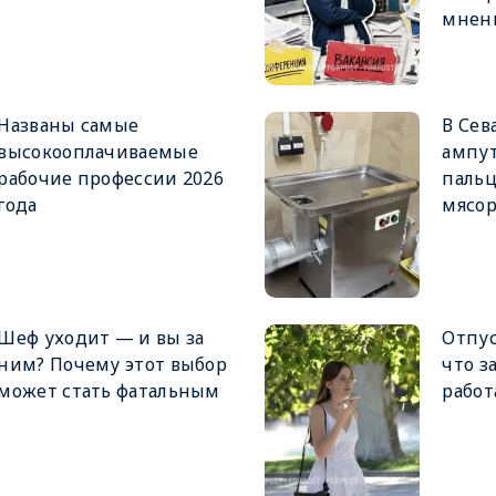
мнени
Названы самые
В Сев
высокооплачиваемые
ампу
рабочие профессии 2026
пальц
года
мясор
Шеф уходит — и вы за
Отпус
ним? Почему этот выбор
что з
может стать фатальным
работ