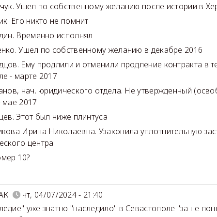
нчук. Ушел по собственному желанию после истории в Хе
ик. Его никто не помнит
идин. Временно исполнял
енко. Ушел по собственному желанию в декабре 2016
дцов. Ему продлили и отменили продление контракта в т
ле - марте 2017
канов, нач. юридического отдела. Не утвержденный (осв
- мае 2017
нцев. Этот был ниже плинтуса
икова Ирина Николаевна. Узаконила уплотнительную зас
еского центра
мер 10?
АК
чт, 04/07/2024 - 21:40
ледие" уже знатно "наследило" в Севастополе "за не пон