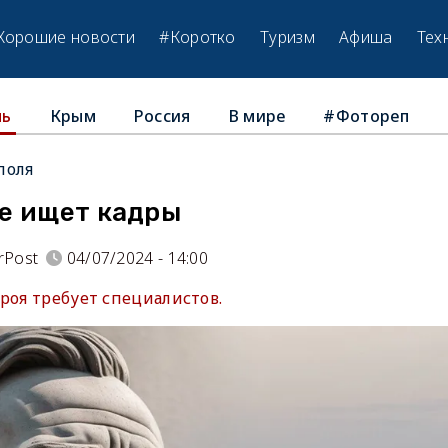
Хорошие новости
#Коротко
Туризм
Афиша
Тех
Крым
Россия
В мире
#Фотореп
ль
поля
е ищет кадры
rPost
04/07/2024 - 14:00
роя требует специалистов.