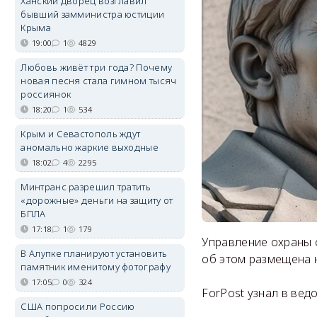
Ханский дворец возглавил
бывший замминистра юстиции
Крыма
19:00
1
4829
Любовь живёт три года? Почему
новая песня стала гимном тысяч
россиянок
18:20
1
534
Крым и Севастополь ждут
аномально жаркие выходные
18:02
4
2295
Минтранс разрешил тратить
«дорожные» деньги на защиту от
БПЛА
17:18
1
179
Управление охраны 
В Алупке планируют установить
об этом размещена 
памятник именитому фотографу
17:05
0
324
ForPost узнал в вед
США попросили Россию