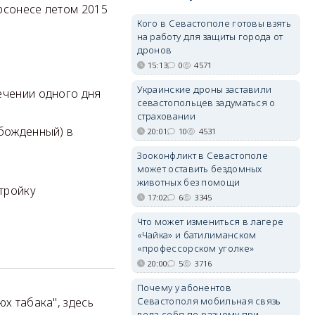
рсонесе летом 2015
Кого в Севастополе готовы взять
на работу для защиты города от
дронов
15:13
0
4571
Украинские дроны заставили
ечении одного дня
севастопольцев задуматься о
страховании
обожденный) в
20:01
10
4531
Зооконфликт в Севастополе
может оставить бездомных
животных без помощи
тройку
17:02
6
3345
Что может измениться в лагере
«Чайка» и батилиманском
«профессорском уголке»
20:00
5
3716
Почему у абонентов
юх табака", здесь
Севастополя мобильная связь
вела себя по-разному при