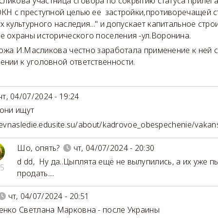
кова участница сговора по сокрытию статуса прилег
ОКН с преступной целью ее застройки,противоречащей ст
х культурного наследия..." и допускает капитальное стро
е охраны исторического поселения -ул.Воронина.
 И.Масликова честно заработала применение к ней ст
ении к уголовной ответственности.
чт, 04/07/2024 - 19:24
 они ищут
sevnasledie.edusite.su/about/kadrovoe_obespechenie/vakans
Шо, опять?
чт, 04/07/2024 - 20:30
d dd
,
Ну да..Цыплята ещё не вылупились, а их уже п
5
продать....
чт, 04/07/2024 - 20:51
енко Светлана Марковна - после Украины