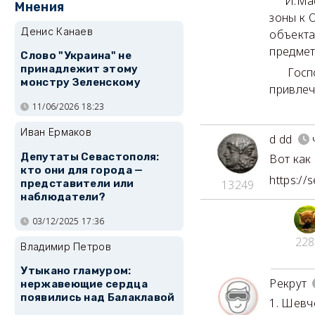
И.Масли
Мнения
зоны к 
Денис Канаев
объекта
предмет
Слово "Украина" не
принадлежит этому
Госпожа
монстру Зеленскому
привлеч
11/06/2026 18:23
Иван Ермаков
d dd
Депутаты Севастополя:
Вот как
кто они для города —
https://
представители или
13249
наблюдатели?
03/12/2025 17:36
228
Владимир Петров
Утыкано гламуром:
Рекрут
нержавеющие сердца
появились над Балаклавой
1. Шевч