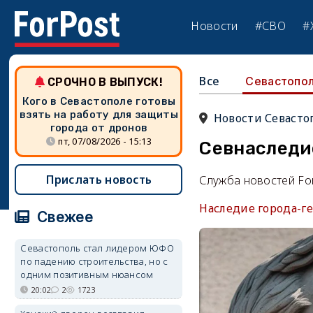
Новости
#СВО
#
Все
Севастопо
СРОЧНО В ВЫПУСК!
Кого в Севастополе готовы
взять на работу для защиты
Новости Севасто
города от дронов
пт, 07/08/2026 - 15:13
Севнаследи
Прислать новость
Служба новостей Fo
Наследие города-ге
Свежее
Севастополь стал лидером ЮФО
по падению строительства, но с
одним позитивным нюансом
20:02
2
1723