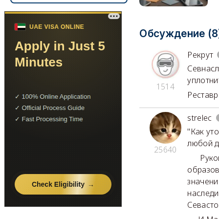
Обсуждение (8
Рекрут
Севнасл
уплотни
1514
Реставр
strelec
"Как ут
любой д
25640
Руково
образов
значени
наследи
Севасто