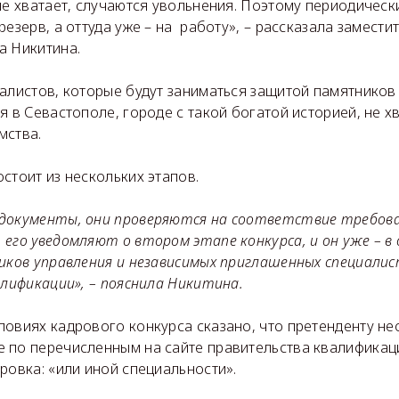
не хватает, случаются увольнения. Поэтому периодичес
резерв, а оттуда уже – на работу», – рассказала замести
а Никитина.
алистов, которые будут заниматься защитой памятников
я в Севастополе, городе с такой богатой историей, не х
мства.
стоит из нескольких этапов.
документы, они проверяются на соответствие требова
 его уведомляют о втором этапе конкурса, и он уже – в
ников управления и независимых приглашенных специали
алификации», – пояснила Никитина.
ловиях кадрового конкурса сказано, что претенденту н
 по перечисленным на сайте правительства квалификаци
ровка: «или иной специальности».