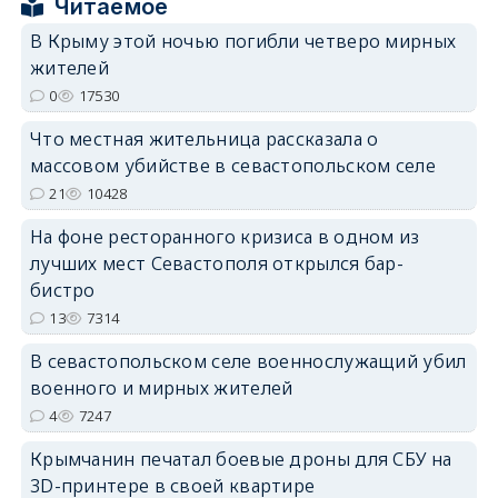
Читаемое
В Крыму этой ночью погибли четверо мирных
жителей
0
17530
Что местная жительница рассказала о
erid: 2SDnjdPjgYS
массовом убийстве в севастопольском селе
21
10428
На фоне ресторанного кризиса в одном из
лучших мест Севастополя открылся бар-
бистро
13
7314
erid: 2SDnjdvhGXG
В севастопольском селе военнослужащий убил
военного и мирных жителей
4
7247
Крымчанин печатал боевые дроны для СБУ на
3D-принтере в своей квартире