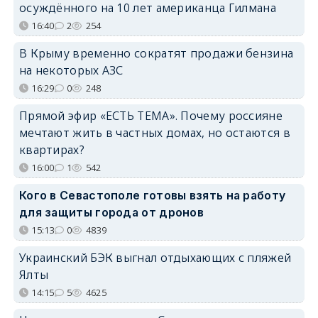
осуждённого на 10 лет американца Гилмана
16:40
2
254
В Крыму временно сократят продажи бензина
на некоторых АЗС
16:29
0
248
Прямой эфир «ЕСТЬ ТЕМА». Почему россияне
мечтают жить в частных домах, но остаются в
квартирах?
16:00
1
542
Кого в Севастополе готовы взять на работу
для защиты города от дронов
15:13
0
4839
Украинский БЭК выгнал отдыхающих с пляжей
Ялты
14:15
5
4625