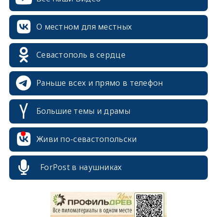
О местном для местных
Севастополь в сердце
Раньше всех и прямо в телефон
Большие темы и драмы
Живи по-севастопольски
erid: 2SDnjcrDNw6
ForPost в наушниках