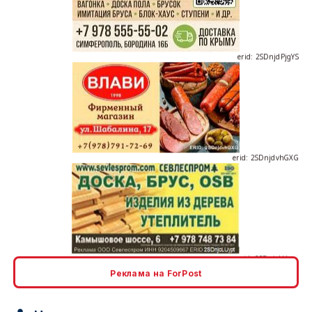
erid: 2SDnjdPjgYS
erid: 2SDnjdvhGXG
erid: 2SDnjcLUypt
Реклама на ForPost
erid: 2SDnjcrDNw6